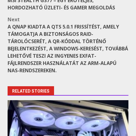
MSI STEALTH GS77 – EGY ERŐTELJES,
navigation
HORDOZHATÓ ÜZLETI- ÉS GAMER MEGOLDÁS
Next
A QNAP KIADTA A QTS 5.0.1 FRISSÍTÉST, AMELY
TÁMOGATJA A BIZTONSÁGOS RAID-
TÁROLÓCSERÉT, A QR-KÓDDAL TÖRTÉNŐ
BEJELENTKEZÉST, A WINDOWS-KERESÉST, TOVÁBBÁ
LEHETŐVÉ TESZI AZ INGYENES EXFAT-
FÁJLRENDSZER HASZNÁLATÁT AZ ARM-ALAPÚ
NAS-RENDSZEREKEN.
RELATED STORIES