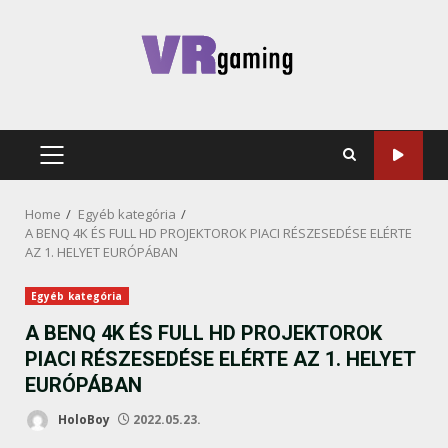
Skip
to
content
PRIMARY
MENU
Home
Egyéb kategória
A BENQ 4K ÉS FULL HD PROJEKTOROK PIACI RÉSZESEDÉSE ELÉRTE
AZ 1. HELYET EURÓPÁBAN
Egyéb kategória
A BENQ 4K ÉS FULL HD PROJEKTOROK
PIACI RÉSZESEDÉSE ELÉRTE AZ 1. HELYET
EURÓPÁBAN
HoloBoy
2022.05.23.