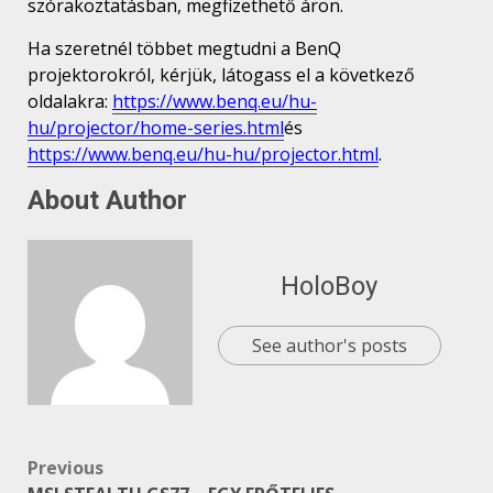
szórakoztatásban, megfizethető áron.
Ha szeretnél többet megtudni a BenQ
projektorokról, kérjük, látogass el a következő
oldalakra:
https://www.benq.eu/hu-
hu/projector/home-series.html
és
https://www.benq.eu/hu-hu/projector.html
.
About Author
HoloBoy
See author's posts
Post
Previous