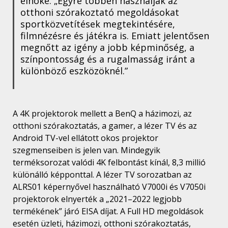
elnöke. „Egyre többen használják az
otthoni szórakoztató megoldásokat
sportközvetítések megtekintésére,
filmnézésre és játékra is. Emiatt jelentősen
megnőtt az igény a jobb képminőség, a
színpontosság és a rugalmasság iránt a
különböző eszközöknél.”
A 4K projektorok mellett a BenQ a házimozi, az
otthoni szórakoztatás, a gamer, a lézer TV és az
Android TV-vel ellátott okos projektor
szegmenseiben is jelen van. Mindegyik
terméksorozat valódi 4K felbontást kínál, 8,3 millió
különálló képponttal. A lézer TV sorozatban az
ALRS01 képernyővel használható V7000i és V7050i
projektorok elnyerték a „2021–2022 legjobb
termékének” járó EISA díjat. A Full HD megoldások
esetén üzleti, házimozi, otthoni szórakoztatás,