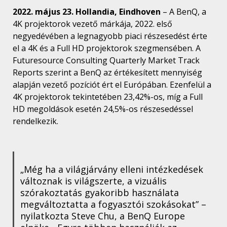
2022. május 23. Hollandia, Eindhoven
– A BenQ, a
4K projektorok vezető márkája, 2022. első
negyedévében a legnagyobb piaci részesedést érte
el a 4K és a Full HD projektorok szegmensében. A
Futuresource Consulting Quarterly Market Track
Reports szerint a BenQ az értékesített mennyiség
alapján vezető pozíciót ért el Európában. Ezenfelül a
4K projektorok tekintetében 23,42%-os, míg a Full
HD megoldások esetén 24,5%-os részesedéssel
rendelkezik.
„Még ha a világjárvány elleni intézkedések
változnak is világszerte, a vizuális
szórakoztatás gyakoribb használata
megváltoztatta a fogyasztói szokásokat” –
nyilatkozta Steve Chu, a BenQ Europe