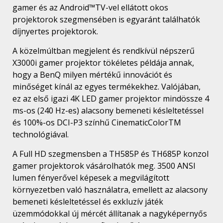
gamer és az Android™TV-vel ellátott okos
projektorok szegmensében is egyaránt találhatók
díjnyertes projektorok.
A közelmúltban megjelent és rendkívül népszerű
X3000i gamer projektor tökéletes példája annak,
hogy a BenQ milyen mértékű innovációt és
minőséget kínál az egyes termékekhez. Valójában,
ez az első igazi 4K LED gamer projektor mindössze 4
ms-os (240 Hz-es) alacsony bemeneti késleltetéssel
és 100%-os DCI-P3 színhű CinematicColorTM
technológiával.
A Full HD szegmensben a TH585P és TH685P konzol
gamer projektorok vásárolhatók meg. 3500 ANSI
lumen fényerővel képesek a megvilágított
környezetben való használatra, emellett az alacsony
bemeneti késleltetéssel és exkluzív játék
üzemmódokkal új mércét állítanak a nagyképernyős