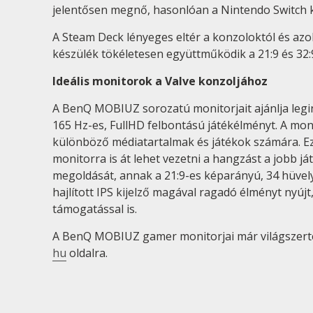
jelentősen megnő, hasonlóan a Nintendo Switch k
A Steam Deck lényeges eltér a konzoloktól és azok
készülék tökéletesen együttműködik a 21:9 és 32
Ideális monitorok a Valve konzoljához
A BenQ MOBIUZ sorozatú monitorjait ajánlja legi
165 Hz-es, FullHD felbontású játékélményt. A moni
különböző médiatartalmak és játékok számára. Eze
monitorra is át lehet vezetni a hangzást a jobb 
megoldását, annak a 21:9-es képarányú, 34 hüvely
hajlított IPS kijelző magával ragadó élményt nyú
támogatással is.
A BenQ MOBIUZ gamer monitorjai már világszerte 
hu
oldalra.