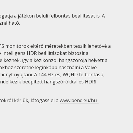
ja a játékon belüli felbontás beállítását is. A
ználható.
PS monitorok eltérő méretekben teszik lehetővé a
intelligens HDR beállításokat biztosít a
lkeznek, így a kézikonzol hangszórója helyett a
rokhoz szeretné leginkább használni a Valve
lményt nyújtani. A 144 Hz-es, WQHD felbontású,
endelkezik beépített hangszórókkal és HDRI
król kérjük, látogass el a
www.benq.eu/hu-