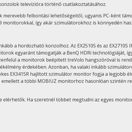
onzolok televízióra történő csatlakoztatásához.
 merevebb felbontási lehetőségeitől, ugyanis PC-ként támogat
:9 monitorokkal, így akár szimulátorokhoz is könnyedén has
nkább a hordozható konzolhoz. Az EX2510S és az EX2710S I
torok egyaránt támogatják a BenQ HDRi technológiáját, így 
nfelül a monitorok beépített treVolo hangszóróval is rende
játékélmény érdekében. Azonban, ha valaki inkább szimuláto
kes EX3415R hajlított szimulátor monitor fogja a legjobb é
jt, emellett a többi MOBIUZ monitorhoz hasonlóan szintén r
elérhetők. Ha szeretnél többet megtudni az egyes monitoro