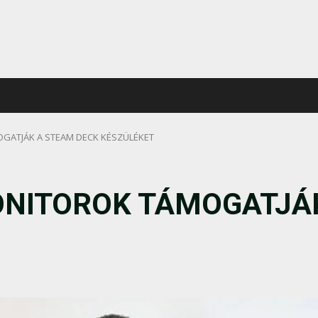
GATJÁK A STEAM DECK KÉSZÜLÉKET
ONITOROK TÁMOGATJÁK