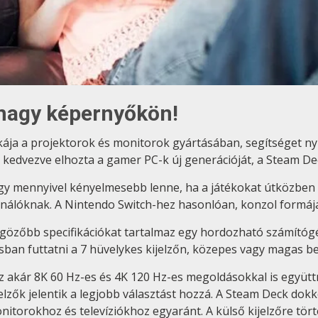
nagy képernyőkön!
kája a projektorok és monitorok gyártásában, segítséget ny
 kedvezve elhozta a gamer PC-k új generációját, a Steam De
y mennyivel kényelmesebb lenne, ha a játékokat útközben va
ználóknak. A Nintendo Switch-hez hasonlóan, konzol formájá
yűgözőbb specifikációkat tartalmaz egy hordozható számító
an futtatni a 7 hüvelykes kijelzőn, közepes vagy magas beál
z akár 8K 60 Hz-es és 4K 120 Hz-es megoldásokkal is együt
elzők jelentik a legjobb választást hozzá. A Steam Deck dok
onitorokhoz és televíziókhoz egyaránt. A külső kijelzőre tö