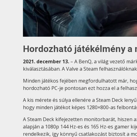
Hordozható játékélmény a 
2021. december 13.
– A BenQ, a világ vezető már
kiválasztásában. A Valve a Steam felhasználóknak
Minden játékos fejében megfordulhatott már, hog
hordozható PC-je pontosan ezt hozza el a felhas
A kis mérete és súlya ellenére a Steam Deck len
hogy minden játékot képes 1280×800-as felbontásb
A Steam Deck kifejezetten monitorbarát, hiszen a
alapján a 1080p 144 Hz-es és 165 Hz-es gamer kij
rendelkezik, így könnyű csatlakozást biztosít a m