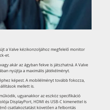
újt a Valve kézikonzoljához megfelelő monitor
ck-et.
gy akár az ágyban fekve is játszhatná. A Valve
ban nyújtja a maximális játékélményt.
géphez képest. A mobilélményt tovább fokozza,
lítások mellett is.
tműködik, ugyanakkor az eszköz specifikáció
kolója DisplayPort, HDMI és USB-C kimenettel is
rténő csatlakoztatást követően a felbontás