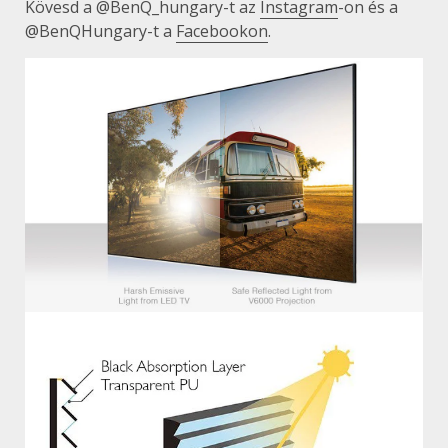
Kövesd a @BenQ_hungary-t az
Instagram
-on és a
@BenQHungary-t a
Facebookon
.