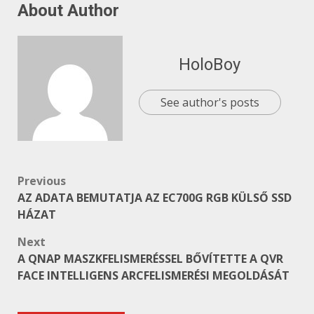
About Author
HoloBoy
See author's posts
Post
Previous
AZ ADATA BEMUTATJA AZ EC700G RGB KÜLSŐ SSD
navigation
HÁZAT
Next
A QNAP MASZKFELISMERÉSSEL BŐVÍTETTE A QVR
FACE INTELLIGENS ARCFELISMERÉSI MEGOLDÁSÁT