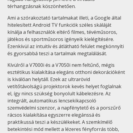
térhangzásnak köszönhetően.
Ami a szórakoztató tartalmakat illeti, a Google által
hitelesített Android TV funkciók széles skáláját
kínálja a felhasználók eltérő filmes, tévéműsoros,
játékos és sportműsoros igényeik kielégítésére.
Ezenkívül az intuitív és átlátható felület megkönnyíti
és gyorsabbá teszi a tartalmak megtalálását.
Kívülről a V7000i és a V7050i nem feltűnő, mégis
esztétikus kialakítása elegáns otthoni dekorációként
is kiválóan helytáll. Ezek az ultrarövid
vetítőtávolságú projektorok kevés helyet foglalnak
el, így nincs szükség bonyolult kábelezésre. Az
integrált, automatikus lencsekikapcsoló
szemvédelmi szenzor, a napfénytető és a porszűrő
rácsos kialakítása egyszerre elegánssá és
praktikussá teszi a készülékeket. A szemkímélő
betekintési mód mellett a lézeres fényforrás több,