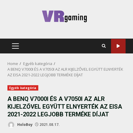
Skip
to
content
PRIMARY
MENU
Home
Egyéb kategória
A BENQ V7000I ÉS A V7050I AZ ALR KIJELZŐVEL EGYÜTT ELNYERTÉK
AZ EISA 2021-2022 LEGJOBB TERMÉKE DÍJAT
Egyéb kategória
A BENQ V7000I ÉS A V7050I AZ ALR
KIJELZŐVEL EGYÜTT ELNYERTÉK AZ EISA
2021-2022 LEGJOBB TERMÉKE DÍJAT
HoloBoy
2021.08.17.