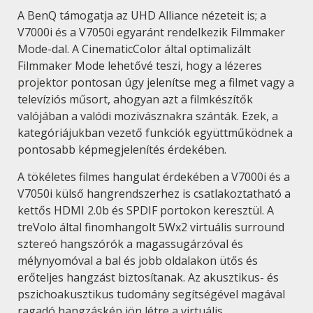
A BenQ támogatja az UHD Alliance nézeteit is; a
V7000i és a V7050i egyaránt rendelkezik Filmmaker
Mode-dal. A CinematicColor által optimalizált
Filmmaker Mode lehetővé teszi, hogy a lézeres
projektor pontosan úgy jelenítse meg a filmet vagy a
televíziós műsort, ahogyan azt a filmkészítők
valójában a valódi mozivásznakra szánták. Ezek, a
kategóriájukban vezető funkciók együttműködnek a
pontosabb képmegjelenítés érdekében.
A tökéletes filmes hangulat érdekében a V7000i és a
V7050i külső hangrendszerhez is csatlakoztatható a
kettős HDMI 2.0b és SPDIF portokon keresztül. A
treVolo által finomhangolt 5Wx2 virtuális surround
sztereó hangszórók a magassugárzóval és
mélynyomóval a bal és jobb oldalakon ütős és
erőteljes hangzást biztosítanak. Az akusztikus- és
pszichoakusztikus tudomány segítségével magával
ragadó hangzáskép jön létre a virtuális