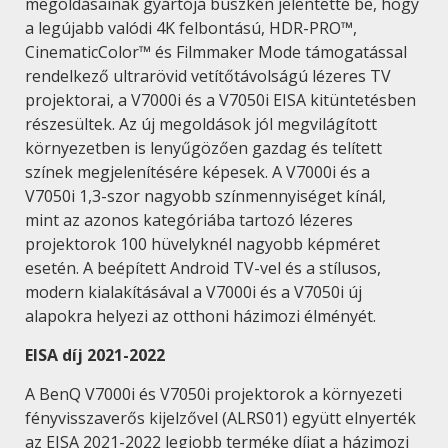
megoldásainak gyártója büszkén jelentette be, hogy
a legújabb valódi 4K felbontású, HDR-PRO™,
CinematicColor™ és Filmmaker Mode támogatással
rendelkező ultrarövid vetítőtávolságú lézeres TV
projektorai, a V7000i és a V7050i EISA kitüntetésben
részesültek. Az új megoldások jól megvilágított
környezetben is lenyűgözően gazdag és telített
színek megjelenítésére képesek. A V7000i és a
V7050i 1,3-szor nagyobb színmennyiséget kínál,
mint az azonos kategóriába tartozó lézeres
projektorok 100 hüvelyknél nagyobb képméret
esetén. A beépített Android TV-vel és a stílusos,
modern kialakításával a V7000i és a V7050i új
alapokra helyezi az otthoni házimozi élményét.
EISA díj 2021-2022
A BenQ V7000i és V7050i projektorok a környezeti
fényvisszaverős kijelzővel (ALRS01) együtt elnyerték
az EISA 2021-2022 legjobb terméke díjat a házimozi