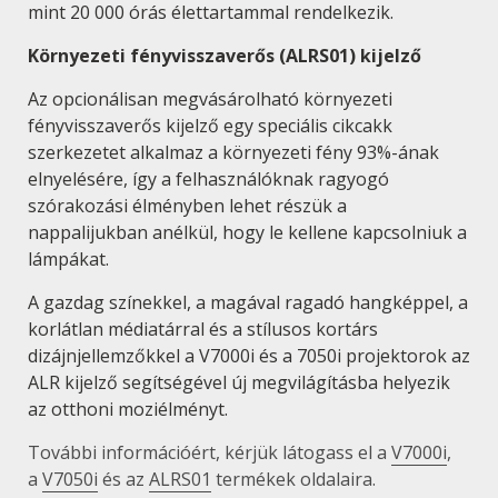
mint 20 000 órás élettartammal rendelkezik.
Környezeti fényvisszaverős (ALRS01) kijelző
Az opcionálisan megvásárolható környezeti
fényvisszaverős kijelző egy speciális cikcakk
szerkezetet alkalmaz a környezeti fény 93%-ának
elnyelésére, így a felhasználóknak ragyogó
szórakozási élményben lehet részük a
nappalijukban anélkül, hogy le kellene kapcsolniuk a
lámpákat.
A gazdag színekkel, a magával ragadó hangképpel, a
korlátlan médiatárral és a stílusos kortárs
dizájnjellemzőkkel a V7000i és a 7050i projektorok az
ALR kijelző segítségével új megvilágításba helyezik
az otthoni moziélményt.
További információért, kérjük látogass el a
V7000i
,
a
V7050i
és az
ALRS01
termékek oldalaira.