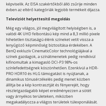
képviselik. Az EISA szakértőkből álló zsűrije minden
évben az eltérő kategóriák legjobb termékeit díjazza.
Televíziót helyettesítő megoldás
Még egy világos, jól megvilágított helyiségben is, a
valódi 4K UHD felbontású kép mind a 8,3 millió pixele
hihetetlen tisztaságú élénk színeket vetít vissza a
lenyűgöző képminőség biztosítása érdekében. A
BenQ exkluzív CinematicColor technológiájával a
színek gazdagok, a színátmenetek pedig rendkívül
kifinomultak a kimagasló DCI-P3 98%-os
színlefedettségnek köszönhetően. Ezenkívül a HDR-
PRO HDR10 és HLG támogatást is nyújtanak, a
dinamikus tónusérzékelés pedig menet közben
állítja be a kép kontrasztját és fényerejét, hogy
részletgazdagabb képet eredményezzen a sötét
vagy árnyékos területeken, miközben
megakadályozza a világos területek túlexponálását.