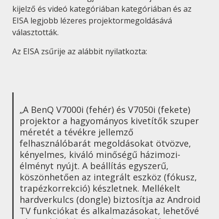
kijelző és videó kategóriában kategóriában és az
EISA legjobb lézeres projektormegoldásává
választották.
Az EISA zsűrije az alábbit nyilatkozta:
„A BenQ V7000i (fehér) és V7050i (fekete)
projektor a hagyományos kivetítők szuper
méretét a tévékre jellemző
felhasználóbarát megoldásokat ötvözve,
kényelmes, kiváló minőségű házimozi-
élményt nyújt. A beállítás egyszerű,
köszönhetően az integrált eszköz (fókusz,
trapézkorrekció) készletnek. Mellékelt
hardverkulcs (dongle) biztosítja az Android
TV funkciókat és alkalmazásokat, lehetővé