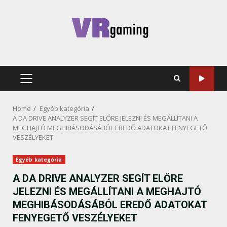
Skip
to
content
PRIMARY
MENU
Home
Egyéb kategória
A DA DRIVE ANALYZER SEGÍT ELŐRE JELEZNI ÉS MEGÁLLÍTANI A
MEGHAJTÓ MEGHIBÁSODÁSÁBÓL EREDŐ ADATOKAT FENYEGETŐ
VESZÉLYEKET
Egyéb kategória
A DA DRIVE ANALYZER SEGÍT ELŐRE
JELEZNI ÉS MEGÁLLÍTANI A MEGHAJTÓ
MEGHIBÁSODÁSÁBÓL EREDŐ ADATOKAT
FENYEGETŐ VESZÉLYEKET