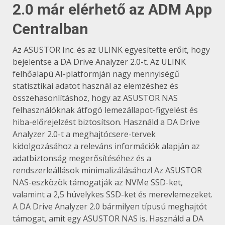
2.0 már elérhető az ADM App
Centralban
Az ASUSTOR Inc. és az ULINK egyesítette erőit, hogy
bejelentse a DA Drive Analyzer 2.0-t. Az ULINK
felhőalapú AI-platformján nagy mennyiségű
statisztikai adatot használ az elemzéshez és
összehasonlításhoz, hogy az ASUSTOR NAS
felhasználóknak átfogó lemezállapot-figyelést és
hiba-előrejelzést biztosítson. Használd a DA Drive
Analyzer 2.0-t a meghajtócsere-tervek
kidolgozásához a releváns információk alapján az
adatbiztonság megerősítéséhez és a
rendszerleállások minimalizálásához! Az ASUSTOR
NAS-eszközök támogatják az NVMe SSD-ket,
valamint a 2,5 hüvelykes SSD-ket és merevlemezeket.
A DA Drive Analyzer 2.0 bármilyen típusú meghajtót
támogat, amit egy ASUSTOR NAS is. Használd a DA