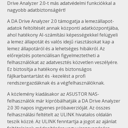
Drive Analyzer 2.0-t más adatvédelmi funkciókkal a
nagyobb adatbiztonságért!
A DA Drive Analyzer 2.0 támogatja a lemezállapot-
adatok feltöltését annak központi adatközpontjába,
ahol hatékony AI-számítási képességekkel felügyeli
a lemez állapotát és valós idejű riasztásokat kap a
lemez állapotáról és a lehetséges hibákról. Az
előrejelzés potenciálisan figyelmeztetheti a
felhasználókat az adatvesztés közvetlen veszélyére.
Ez biztosítja a hatékony és biztonságos
fájlkarbantartást és -kezelést a profi
rendszergazdáknak és a végfelhasználóknak.
A közlemény kiadásakor az ASUSTOR NAS-
felhasználók már kipróbálhatják a DA Drive Analyzer
2.0 30 napos ingyenes próbaverzióját. Az összes
felhasználási feltételt az ULINK hivatalos oldalán
teszik közzé. Az ULINK fenntartja a jogot az ajánlat