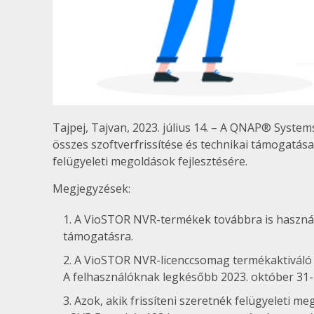
Tajpej, Tajvan, 2023. július 14. – A QNAP® System
összes szoftverfrissítése és technikai támogatás
felügyeleti megoldások fejlesztésére.
Megjegyzések:
A VioSTOR NVR-termékek továbbra is használ
támogatásra.
A VioSTOR NVR-licenccsomag termékaktiváló k
A felhasználóknak legkésőbb 2023. október 31-ig
Azok, akik frissíteni szeretnék felügyeleti 