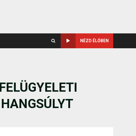
NÉZD ÉLŐBEN
 FELÜGYELETI
 HANGSÚLYT