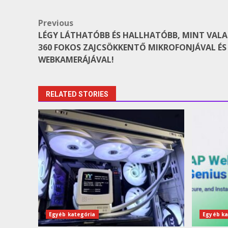
Post
Previous
LÉGY LÁTHATÓBB ÉS HALLHATÓBB, MINT VALA
navigation
360 FOKOS ZAJCSÖKKENTŐ MIKROFONJÁVAL É
WEBKAMERÁJÁVAL!
RELATED STORIES
Egyéb kategória
Egyéb ka