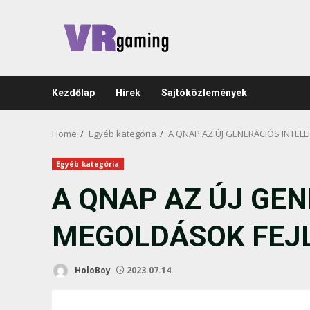
Skip
to
content
Kezdőlap
Hírek
Sajtóközlemények
Home
Egyéb kategória
A QNAP AZ ÚJ GENERÁCIÓS INTEL
Egyéb kategória
A QNAP AZ ÚJ GEN
MEGOLDÁSOK FEJL
HoloBoy
2023.07.14.