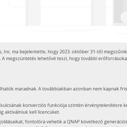
s, Inc. ma bejelentette, hogy 2023. október 31-től megszűnik
a. A megszüntetés lehetővé teszi, hogy további erőforrásoka
hatók maradnak. A továbbiakban azonban nem kapnak frissí
ulcsának konverziós funkciója szintén érvénytelenítésre ke
 aktiválniuk kell licencüket.
megoldásaikat, fontolóra vehetik a QNAP következő generáció