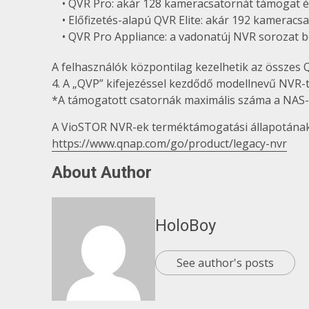
• QVR Pro: akár 128 kameracsatornát támogat és 
• Előfizetés-alapú QVR Elite: akár 192 kameracsa
• QVR Pro Appliance: a vadonatúj NVR sorozat b
A felhasználók központilag kezelhetik az összes Q
4. A „QVP” kifejezéssel kezdődő modellnevű NVR-t
*A támogatott csatornák maximális száma a NAS-mo
A VioSTOR NVR-ek terméktámogatási állapotának é
https://www.qnap.com/go/product/legacy-nvr
About Author
HoloBoy
See author's posts