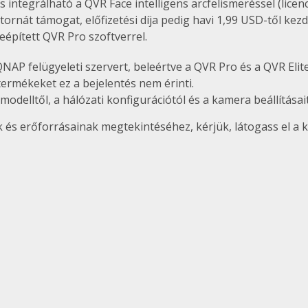
integrálható a QVR Face intelligens arcfelismeréssel (licen
tornát támogat, előfizetési díja pedig havi 1,99 USD-től kezd
eépített QVR Pro szoftverrel.
NAP felügyeleti szervert, beleértve a QVR Pro és a QVR Elit
ermékeket ez a bejelentés nem érinti.
delltől, a hálózati konfigurációtól és a kamera beállításai
s erőforrásainak megtekintéséhez, kérjük, látogass el a k