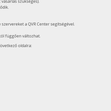
c vásárlás szükséges).
ődik.
e szervereket a QVR Center segítségével.
tól függően változhat.
övetkező oldalra: