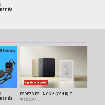
J
RÉT ÉS
Egyéb kategória
J
FEDEZD FEL A GO 6 (GEN II)-T
RÉT ÉS
2026.07.14.