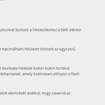
lcsokat biztosít a hitelesítéshez a NAS elérési
használható felületet biztosít az egyszerű
ási munkaterhelések külön-külön történő
 élettartamát, amely különösen előnyös a flash
atok elemzését anélkül, hogy zavarná az