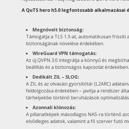
A QuTS hero h5.0 legfontosabb alkalmazásai é
Megnövelt biztonság:
Támogatja a TLS 1.3-at, automatikusan frissíti 
biztonságának növelése érdekében.
WireGuard VPN támogatás:
Az új QVPN 3.0 integrálja a könnyű és megbízha
beállítás és a biztonságos kapcsolat érdekében.
Dedikált ZIL – SLOG:
A ZIL és az olvasási gyorsítótár (L2ARC) adata
feldolgozása érdekében – javítja a rendszer ált
tárhelyekbe történő beruházások optimalizálás
Azonnali klónozás:
A pillanatképek másodlagos NAS-ra történő azon
elsődleges adatok, valamint a fő szerver futó mű