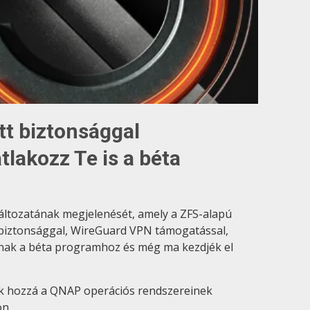
ett biztonsággal
tlakozz Te is a béta
áltozatának megjelenését, amely a ZFS-alapú
tt biztonsággal, WireGuard VPN támogatással,
zanak a béta programhoz és még ma kezdjék el
nak hozzá a QNAP operációs rendszereinek
on.