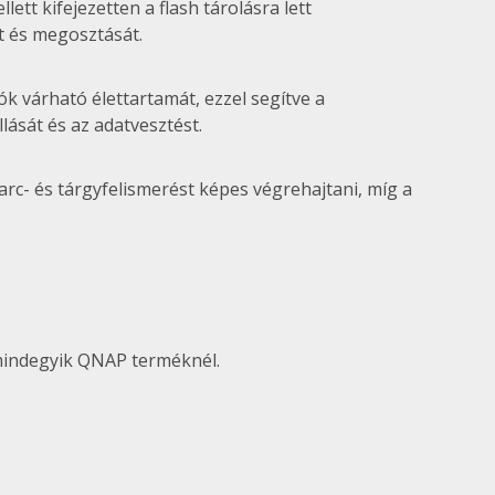
tt kifejezetten a flash tárolásra lett
ét és megosztását.
ók várható élettartamát, ezzel segítve a
lását és az adatvesztést.
c- és tárgyfelismerést képes végrehajtani, míg a
 mindegyik QNAP terméknél.