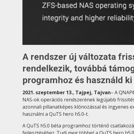
A rendszer új változata fris
rendelkezik, továbbá támoga
programhoz és használd ki 
2021. szeptember 13., Tajpej, Tajvan
– A QNAP®
NAS-ok operációs rendszerének legújabb frissítés
azonnali pillanatképes klónozással és ingyenes 
használni a QuTS hero h5.0-t.
A QuTS h5.0 béta programhoz történő csatlakozás
fejlesztéséhez. Tudj meg többet a QuTS hero h5.