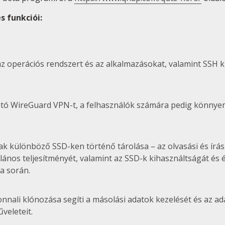
s funkciói:
az operációs rendszert és az alkalmazásokat, valamint SSH ku
tó WireGuard VPN-t, a felhasználók számára pedig könnyen 
inak különböző SSD-ken történő tárolása – az olvasási és ír
alános teljesítményét, valamint az SSD-k kihasználtságát és
a során.
nali klónozása segíti a másolási adatok kezelését és az ad
veleteit.