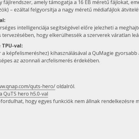
jlrendszer, amely támogatja a 16 EB méretű fájlokat, emelle
ök) – ezáltal felgyorsítja a nagy méretű médiafájlok átvitel
al:
éges intelligenciája segítségével előre jelezheti a meghajt
tervezésében, hogy elkerülhessék a szerverek váratlan leál
 TPU-val:
 a képfelismeréshez) kihasználásával a QuMagie gyorsabb ar
képes az azonnali arcfelismerés érdekében.
ww.qnap.com/quts-hero/
oldalról.
 a QuTS hero h5.0-val
őfordulhat, hogy egyes funkciók nem állnak rendelkezésre