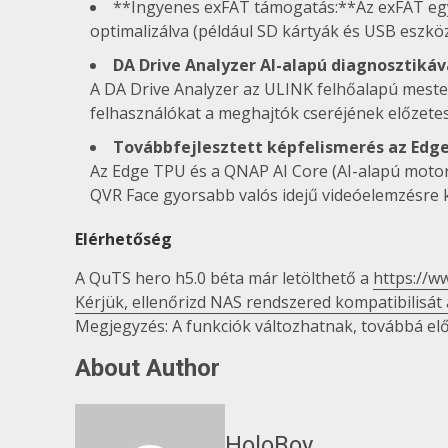
**Ingyenes exFAT támogatás:**Az exFAT egy fá
optimalizálva (például SD kártyák és USB eszköz
DA Drive Analyzer AI-alapú diagnosztikáv
A DA Drive Analyzer az ULINK felhőalapú mesters
felhasználókat a meghajtók cseréjének előzetes 
Továbbfejlesztett képfelismerés az Edge
Az Edge TPU és a QNAP AI Core (AI-alapú motor
QVR Face gyorsabb valós idejű videóelemzésre 
Elérhetőség
A QuTS hero h5.0 béta már letölthető a
https://w
Kérjük, ellenőrizd NAS rendszered kompatibilisát
Megjegyzés: A funkciók változhatnak, továbbá el
About Author
HoloBoy