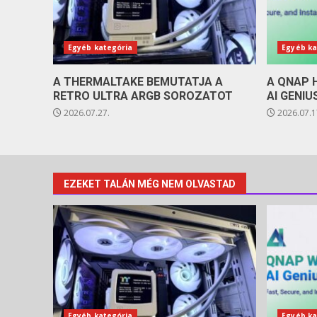
Egyéb kategória
Egyéb ka
A THERMALTAKE BEMUTATJA A
A QNAP 
RETRO ULTRA ARGB SOROZATOT
AI GENIU
2026.07.27.
2026.07.1
EZEKET TALÁN MÉG NEM OLVASTAD
Egyéb kategória
Egyéb ka