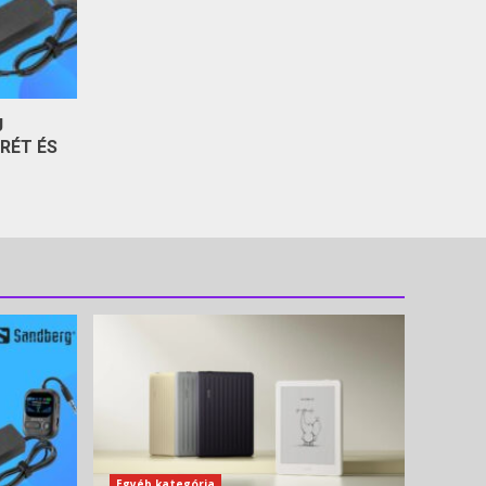
J
RÉT ÉS
Egyéb kategória