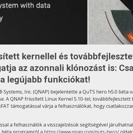
sített kernellel és továbbfejleszt
tja az azonnali klónozást is: Csa
a legújabb funkciókat!
 Systems, Inc. (QNAP) bejelentette a QuTS hero h5.0 béta v
e. A QNAP frissített Linux Kernel 5.10-tel, továbbfejleszte
exFAT támogatással várja a felhasználókat, hogy csatlakoz
sal a felhasználók a visszajelzésük segítségével járulhat
0 béta programról a
https://www.qnap.com/quts-hero/
oldal