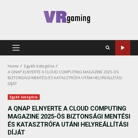
Skip
to
content
PRIMARY
MENU
Home
Egyéb kategória
A QNAP ELNYERTE A CLOUD COMPUTING MAGAZINE 2025-ÖS
BIZTONSÁGI MENTÉSI ÉS KATASZTRÓFA UTÁNI HELYREÁLLÍTÁSI
DÍJÁT
Egyéb kategória
A QNAP ELNYERTE A CLOUD COMPUTING
MAGAZINE 2025-ÖS BIZTONSÁGI MENTÉSI
ÉS KATASZTRÓFA UTÁNI HELYREÁLLÍTÁSI
DÍJÁT