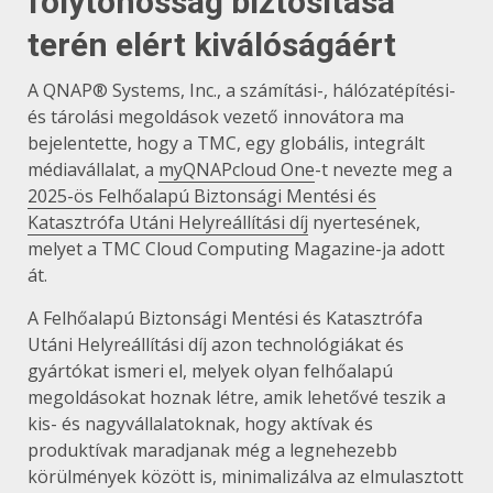
folytonosság biztosítása
terén elért kiválóságáért
A QNAP® Systems, Inc., a számítási-, hálózatépítési-
és tárolási megoldások vezető innovátora ma
bejelentette, hogy a TMC, egy globális, integrált
médiavállalat, a
myQNAPcloud One
-t nevezte meg a
2025-ös Felhőalapú Biztonsági Mentési és
Katasztrófa Utáni Helyreállítási díj
nyertesének,
melyet a TMC Cloud Computing Magazine-ja adott
át.
A Felhőalapú Biztonsági Mentési és Katasztrófa
Utáni Helyreállítási díj azon technológiákat és
gyártókat ismeri el, melyek olyan felhőalapú
megoldásokat hoznak létre, amik lehetővé teszik a
kis- és nagyvállalatoknak, hogy aktívak és
produktívak maradjanak még a legnehezebb
körülmények között is, minimalizálva az elmulasztott