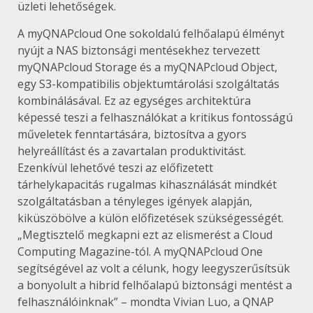
üzleti lehetőségek.
A myQNAPcloud One sokoldalú felhőalapú élményt
nyújt a NAS biztonsági mentésekhez tervezett
myQNAPcloud Storage és a myQNAPcloud Object,
egy S3-kompatibilis objektumtárolási szolgáltatás
kombinálásával. Ez az egységes architektúra
képessé teszi a felhasználókat a kritikus fontosságú
műveletek fenntartására, biztosítva a gyors
helyreállítást és a zavartalan produktivitást.
Ezenkívül lehetővé teszi az előfizetett
tárhelykapacitás rugalmas kihasználását mindkét
szolgáltatásban a tényleges igények alapján,
kiküszöbölve a külön előfizetések szükségességét.
„Megtisztelő megkapni ezt az elismerést a Cloud
Computing Magazine-tól. A myQNAPcloud One
segítségével az volt a célunk, hogy leegyszerűsítsük
a bonyolult a hibrid felhőalapú biztonsági mentést a
felhasználóinknak” – mondta Vivian Luo, a QNAP