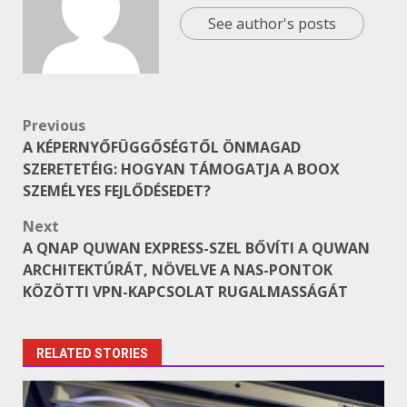
See author's posts
Post
Previous
A KÉPERNYŐFÜGGŐSÉGTŐL ÖNMAGAD
navigation
SZERETETÉIG: HOGYAN TÁMOGATJA A BOOX
SZEMÉLYES FEJLŐDÉSEDET?
Next
A QNAP QUWAN EXPRESS-SZEL BŐVÍTI A QUWAN
ARCHITEKTÚRÁT, NÖVELVE A NAS-PONTOK
KÖZÖTTI VPN-KAPCSOLAT RUGALMASSÁGÁT
RELATED STORIES