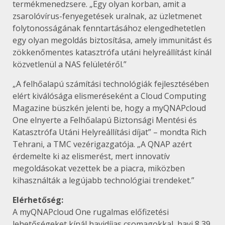
termékmenedzsere. „Egy olyan korban, amit a
zsarolóvírus-fenyegetések uralnak, az üzletmenet
folytonosságának fenntartásához elengedhetetlen
egy olyan megoldás biztosítása, amely immunitást és
zökkenőmentes katasztrófa utáni helyreállítást kínál
közvetlenül a NAS felületéről.”
„A felhőalapú számítási technológiák fejlesztésében
elért kiválósága elismeréseként a Cloud Computing
Magazine büszkén jelenti be, hogy a myQNAPcloud
One elnyerte a Felhőalapú Biztonsági Mentési és
Katasztrófa Utáni Helyreállítási díjat” – mondta Rich
Tehrani, a TMC vezérigazgatója. „A QNAP azért
érdemelte ki az elismerést, mert innovatív
megoldásokat vezettek be a piacra, miközben
kihasználták a legújabb technológiai trendeket.”
Elérhetőség:
A myQNAPcloud One rugalmas előfizetési
lehetőségeket kínál havidíjas csomagokkal, havi 8,39