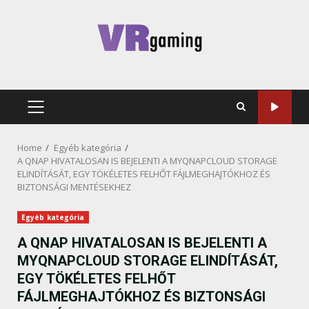
Skip
to
content
PRIMARY
MENU
Home
Egyéb kategória
A QNAP HIVATALOSAN IS BEJELENTI A MYQNAPCLOUD STORAGE
ELINDÍTÁSÁT, EGY TÖKÉLETES FELHŐT FÁJLMEGHAJTÓKHOZ ÉS
BIZTONSÁGI MENTÉSEKHEZ
Egyéb kategória
A QNAP HIVATALOSAN IS BEJELENTI A
MYQNAPCLOUD STORAGE ELINDÍTÁSÁT,
EGY TÖKÉLETES FELHŐT
FÁJLMEGHAJTÓKHOZ ÉS BIZTONSÁGI