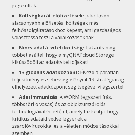
jogosultak.
Költségbarát előfizetések:
Jelentősen
alacsonyabb előfizetési költségek más
felhőszolgáltatásokhoz képest, ami gazdaságos
választássá teszi a vállalkozásoknak.
Nincs adatátviteli költség:
Takaríts meg
többet azáltal, hogy a myQNAPcloud Storage
kiküszöböli az adatátviteli díjakat!
13 globális adatközpont:
Élvezd a páratlan
teljesítmény és sebesség előnyeit 13 stratégiailag
elhelyezett adatközpont segítségével világszerte!
Adatimmunitás:
A WORM (egyszeri írás,
többszöri olvasás) és az objektumzárolás
technológiával érhető el, amely biztosítja, hogy
kritikus adataid védve legyenek a
zsarolóvírusokkal és a véletlen módosításokkal
szemben.