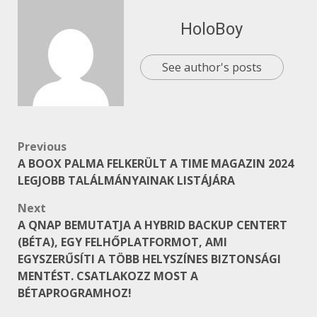
HoloBoy
See author's posts
Post
Previous
A BOOX PALMA FELKERÜLT A TIME MAGAZIN 2024
navigation
LEGJOBB TALÁLMÁNYAINAK LISTÁJÁRA
Next
A QNAP BEMUTATJA A HYBRID BACKUP CENTERT
(BÉTA), EGY FELHŐPLATFORMOT, AMI
EGYSZERŰSÍTI A TÖBB HELYSZÍNES BIZTONSÁGI
MENTÉST. CSATLAKOZZ MOST A
BÉTAPROGRAMHOZ!