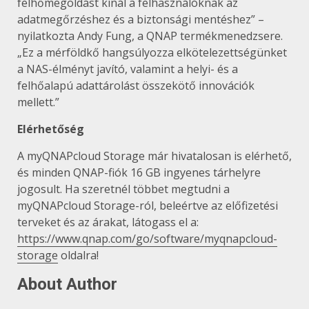
felhőmegoldást kínál a felhasználóknak az
adatmegőrzéshez és a biztonsági mentéshez” –
nyilatkozta Andy Fung, a QNAP termékmenedzsere.
„Ez a mérföldkő hangsúlyozza elkötelezettségünket
a NAS-élményt javító, valamint a helyi- és a
felhőalapú adattárolást összekötő innovációk
mellett.”
Elérhetőség
A myQNAPcloud Storage már hivatalosan is elérhető,
és minden QNAP-fiók 16 GB ingyenes tárhelyre
jogosult. Ha szeretnél többet megtudni a
myQNAPcloud Storage-ról, beleértve az előfizetési
terveket és az árakat, látogass el a:
https://www.qnap.com/go/software/myqnapcloud-
storage
oldalra!
About Author