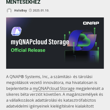
MENTÉSEKHEZ
HoloBoy
2025.01.10.
A QNAP® Systems, Inc., a számítási- és tárolási
megoldások vezető innovátora, ma hivatalosan is
bejelentette a
myQNAPcloud Storage
megjelenését a
sikeres béta verziót követően. A magánszemélyek és
a vállalkozások adattárolási és katasztrófabiztos
adatvédelmi igényeinek kielégítésére kialakított