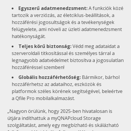
Egyszerű adatmenedzsment:
A funkciók közé
tartozik a verziózás, az életciklus-beállítások, a
hozzáférési jogosultságok és a tevékenységek
felügyelete, ami növeli az üzleti adatmenedzsment
hatékonyságát.
Teljes körű biztonság:
Védd meg adataidat a
szerveroldali titkosítással és személyes tárral a
legnagyobb adatvédelmet biztosítva a jogosulatlan
hozzáféréssel szemben!
Globális hozzáférhetőség:
Bármikor, bárhol
hozzáférhetsz az adataihoz, eszközök és
platformok széles körének segítségével, beleértve
a Qfile Pro mobilalkalmazást.
„Nagyon örülünk, hogy 2025-ben hivatalosan is
útjára indíthattuk a myQNAPcloud Storage
szolgáltatást, amely egy megbízható és skálázható