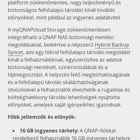
platform zökkenőmentes, nagy teljesítményű és
biztonságos felhőalapú tárolást kínál további
előnyökkel, mint például az ingyenes adatátvitel.
A myQNAPcloud Storage zökkenőmentesen
integrálható a QNAP NAS biztonsági mentési
megoldásaival, beleértve a népszerű
Hybrid Backup
Syncet
, ami egy hibrid felhőalapú tárolási megoldást
kínál a felhasználóknak, egyszerűsítve az adatok
biztonsági mentését, szinkronizálását és a
fájlmegosztást. A helyszíni NAS megbízhatóságának
és a felhőalapú tárolás skálázhatóságának
ötvözésével a felhasználók élvezhetik a rugalmas és
költséghatékony tárolási lehetőségek nyújtotta
előnyöket, amelyek saját igényeikhez igazodnak.
Főbb jellemzők és előnyök:
16 GB ingyenes tárhely:
A QNAP-fiókkal
rendelkező felhasználók 16 GB ingyenes tárhelyre