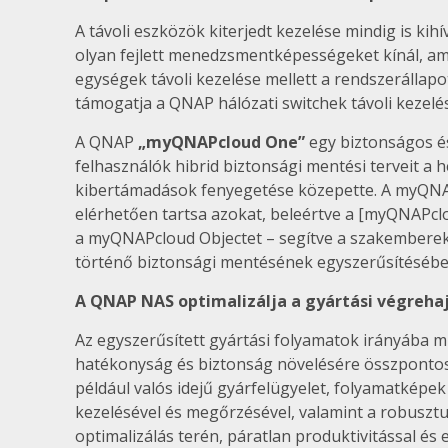
A távoli eszközök kiterjedt kezelése mindig is kih
olyan fejlett menedzsmentképességeket kínál, am
egységek távoli kezelése mellett a rendszerállapo
támogatja a QNAP hálózati switchek távoli kezel
A QNAP
„myQNAPcloud One”
egy biztonságos és
felhasználók hibrid biztonsági mentési terveit a 
kibertámadások fenyegetése közepette. A myQNA
elérhetően tartsa azokat, beleértve a [myQNAPcl
a myQNAPcloud Objectet – segítve a szakembereket
történő biztonsági mentésének egyszerűsítésébe
A QNAP NAS optimalizálja a gyártási végreha
Az egyszerűsített gyártási folyamatok irányába 
hatékonyság és biztonság növelésére összpontos
például valós idejű gyárfelügyelet, folyamatképek
kezelésével és megőrzésével, valamint a robusztu
optimalizálás terén, páratlan produktivitással és 