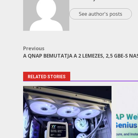
See author's posts
Post
Previous
A QNAP BEMUTATJA A 2 LEMEZES, 2,5 GBE-S NAS
navigation
RELATED STORIES