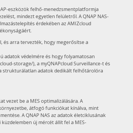
NAP-eszközök felhő-menedzsmentplatformja
elést, mindezt egyetlen felületről. A QNAP NAS-
lkalmazástelepítés érdekében az AMIZcloud
tékonyságáért.
, és arra tervezték, hogy megerősítse a
ú adatok védelmére és hogy folyamatosan
loud-storage/), a myQNAPcloud Surveillance-t és
 strukturálatlan adatok dedikált felhőtárolóra
t vezet be a MES optimalizálására. A
rnyezetbe, átfogó funkciókat kínálva, mint
ek mentése. A QNAP NAS az adatok életciklusának
küzdelemben új mércét állít fel a MES-