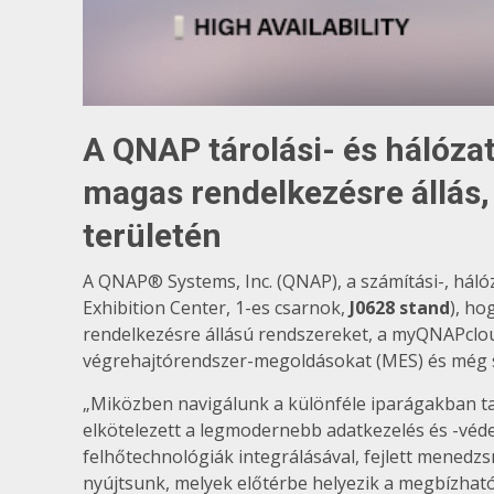
A QNAP tárolási- és hálózat
magas rendelkezésre állás, 
területén
A QNAP® Systems, Inc. (QNAP), a számítási-, hál
Exhibition Center, 1-es csarnok,
J0628 stand
), ho
rendelkezésre állású rendszereket, a myQNAPclou
végrehajtórendszer-megoldásokat (MES) és még 
„Miközben navigálunk a különféle iparágakban t
elkötelezett a legmodernebb adatkezelés és -véde
felhőtechnológiák integrálásával, fejlett mened
nyújtsunk, melyek előtérbe helyezik a megbízhat