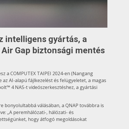
 intelligens gyártás, a
z Air Gap biztonsági mentés
t vesz a COMPUTEX TAIPEI 2024-en (Nangang
az AI-alapú fájlkezelést és felügyeletet, a magas
olt™ 4 NAS-t videószerkesztéshez, a gyártási
re bonyolultabbá válásában, a QNAP továbbra is
e: „A peremhálózati-, hálózati- és
ezettségünket, hogy átfogó megoldásokat