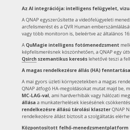
Az AI integrációja: intelligens felügyelet, vi
A QNAP egyszerűsítette a videófelügyeleti mene
arcfelismerést és a QVR Human emberszámlálását 
vagy több monitoron is, beleértve az általános 16:9
A
QuMagie intelligens fotómenedzsment
mell
képfelismerésnek köszönhetően, a QNAP egy úttörő
Qsirch
szemantikus keresés
lehetővé teszi a fe
A magas rendelkezésre állás (HA) fenntartása 
A mai gyors üzleti környezetekben a magas rendel
QNAP átfogó HA-megoldásokat mutat majd be, mely
MC-LAG-val
, ami hardverhibák vagy hálózati me
állása
a munkaterhelések kiesésének csökkentés
rendelkezésre állású tárolási klaszter
QNAP NA
rendelkezésre állást biztosít a szolgáltatás elérh
Központosított felhő-menedzsmentplatform 