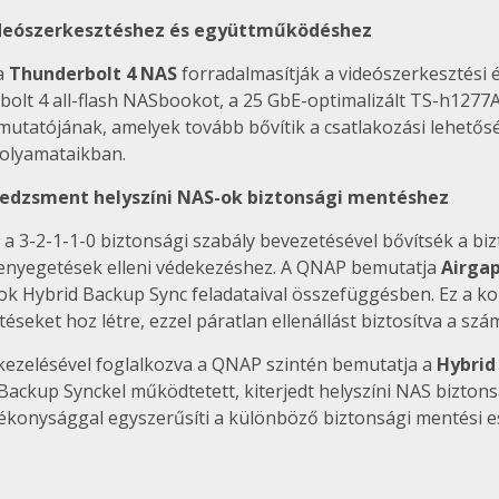
ideószerkesztéshez és együttműködéshez
a
Thunderbolt 4 NAS
forradalmasítják a videószerkesztési
olt 4 all-flash NASbookot, a 25 GbE-optimalizált TS-h1277
tatójának, amelyek tovább bővítik a csatlakozási lehetős
olyamataikban.
nedzsment helyszíni NAS-ok biztonsági mentéshez
 a 3-2-1-1-0 biztonsági szabály bevezetésével bővítsék a bi
fenyegetések elleni védekezéshez. A QNAP bemutatja
Airgap
ybrid Backup Sync feladataival összefüggésben. Ez a konfi
téseket hoz létre, ezzel páratlan ellenállást biztosítva a 
kezelésével foglalkozva a QNAP szintén bemutatja a
Hybrid
ackup Synckel működtetett, kiterjedt helyszíni NAS biztons
tékonysággal egyszerűsíti a különböző biztonsági mentési e