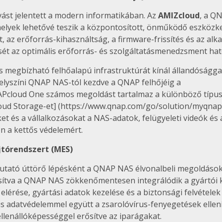
ívást jelentett a modern informatikában. Az
AMIZcloud
, a Q
elyek lehetővé teszik a központosított, önműködő eszközkez
t, az erőforrás-kihasználtság, a firmware-frissítés és az a
ését az optimális erőforrás- és szolgáltatásmenedzsment ha
 megbízható felhőalapú infrastruktúrát kínál állandósággal
helyszíni QNAP NAS-tól kezdve a QNAP felhőjéig a
Pcloud One számos megoldást tartalmaz a különböző típus
oud Storage-et] (https://www.qnap.com/go/solution/myqnapc
 és a vállalkozásokat a NAS-adatok, felügyeleti videók és a
n a kettős védelemért.
jtórendszert (MES)
mutató úttörő lépésként a QNAP NAS élvonalbeli megoldásoka
ítva a QNAP NAS zökkenőmentesen integrálódik a gyártói kö
 elérése, gyártási adatok kezelése és a biztonsági felvétel
s adatvédelemmel együtt a zsarolóvírus-fenyegetések elleni 
ellenállóképességgel erősítve az iparágakat.