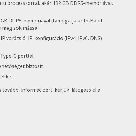
atú processzorral, akár 192 GB DDR5-memóriával,
6 GB DDR5-memóriával (támogatja az In-Band
és még sok mással.
P varázsló, IP-konfiguráció (IPv4, IPv6, DNS)
Type-C porttal.
hetőséget biztosít.
ekkel.
 további információért, kérjük, látogass el a