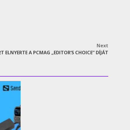
Next
2T ELNYERTE A PCMAG „EDITOR’S CHOICE” DÍJÁT