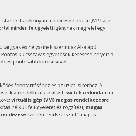
 mostantól hatékonyan menedzselhetik a QVR Face
rtál minden felügyeleti igénynek megfelel egy
 tárgyak és helyszínek szerint az AI-alapú
. Pontos kulcsszavas egyezések keresése helyett a
abb és pontosabb keresésével.
ödés fenntartásához és az üzleti sikerhez. A
elik a rendelkezésre állást:
switch redundancia
tővé;
virtuális gép (VM) magas rendelkezésre
ítás nélküli felügyeletet és rögzítést;
magas
berendezése
szintén rendszerszintű magas