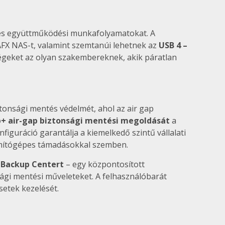
 és együttműködési munkafolyamatokat. A
AFX NAS-t, valamint szemtanúi lehetnek az
USB 4 –
égeket az olyan szakembereknek, akik páratlan
ztonsági mentés védelmét, ahol az air gap
+ air-gap biztonsági mentési megoldását
a
guráció garantálja a kiemelkedő szintű vállalati
számítógépes támadásokkal szemben.
 Backup Centert
– egy központosított
ági mentési műveleteket. A felhasználóbarát
setek kezelését.