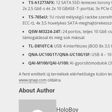
TS-h1277AFX:
12 SATA SSD-lemezes torony k
2x 2,5 GbE-s és 2x 10 GBASE-T-porttal, 3x PCIe 
TS-765eU:
1U rövid mélységű rackbe szerel
ECC-t), 4x 3,5 hüvelykes SATA-meghajtórekesszel
QSW-M3224-24T:
24 portos, teljes 10 GbE-c
támogatással és még sok mással.
TL-D810TC4:
USB 4 interfészes JBOD 8x 3,5
QNA-UC10G1T/QNA-UC10G1SF:
USB 4 – 10 
QAI-M100/QAI-U100:
AI-gyorsítómodulok (3 
A fent említett új termékek elérhetősége külön le
www.qnap.com
oldalra.
About Author
HoloBoy