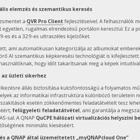
zuális elemzés és szemantikus keresés
dzsmentet a
QVR Pro Client
fejlesztéseivel. A felhasználók
egyetlen, rugalmas elrendezésű portálon keresztül. Ez a po
-es és a 32:9-es ultraszéles kijelzőket.
ett, ami automatikusan kategorizálja az albumokat emberek,
 AI szemantikus képkeresési technológiát is kifejlesztett
lhasználóknak, hogy időt takarítsanak meg a képek intuitív
az üzleti sikerhez
kezésre állás biztosítása kulcsfontosságú a folyamatos műk
ek az informatikai infrastruktúra különböző területein növ
gszakítások esetén zökkenőmentes feladatátvételt tesz lehe
éért;
felügyeleti feladatátvétel
, ami garantálja a megszak
S-sal. A QNAP
QuCPE hálózati virtualizációs helyszíni 
etőségének minimális kieséséért.
és a QNAP által üzemeltetett „myQNAPcloud One”