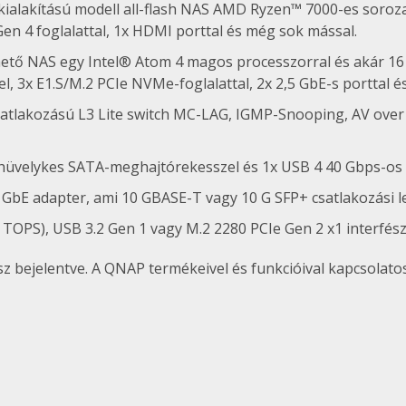
ialakítású modell all-flash NAS AMD Ryzen™ 7000-es soroz
Gen 4 foglalattal, 1x HDMI porttal és még sok mással.
hető NAS egy Intel® Atom 4 magos processzorral és akár 1
, 3x E1.S/M.2 PCIe NVMe-foglalattal, 2x 2,5 GbE-s porttal 
satlakozású L3 Lite switch MC-LAG, IGMP-Snooping, AV over I
 hüvelykes SATA-meghajtórekesszel és 1x USB 4 40 Gbps-os 
GbE adapter, ami 10 GBASE-T vagy 10 G SFP+ csatlakozási le
TOPS), USB 3.2 Gen 1 vagy M.2 2280 PCIe Gen 2 x1 interfész
sz bejelentve. A QNAP termékeivel és funkcióival kapcsolatos