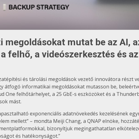
i megoldásokat mutat be az AI, az
a felhő, a videószerkesztés és a
ózatépítési és tárolási megoldások vezető innovátora rész
gy átfogó informatikai megoldásokat mutasson be, beleértve 
d One felhőtárhelyet, a 25 GbE-s eszközöket és a Thunderb
sok mást.
apasztalható exponenciális adatnövekedés kezelésének egy
lem mellett” – mondta Meiji Chang, a QNAP elnöke, hozzátév
zsmentplatformokkal, bizonyítjuk megingathatatlan elkötel
óságot és hatékonyságot.”