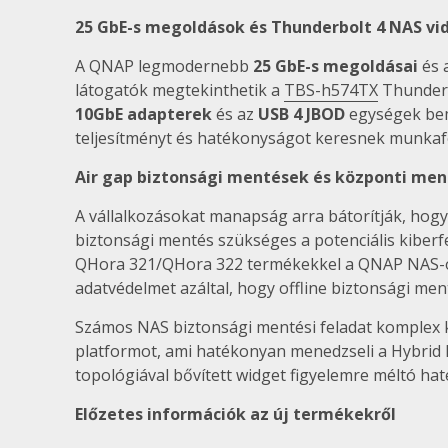
25 GbE-s megoldások és Thunderbolt 4 NAS v
A QNAP legmodernebb
25 GbE-s megoldásai
és 
látogatók megtekinthetik a
TBS-h574TX
Thunderb
10GbE adapterek
és az
USB 4 JBOD
egységek bemu
teljesítményt és hatékonyságot keresnek munkaf
Air gap biztonsági mentések és központi me
A vállalkozásokat manapság arra bátorítják, hogy
biztonsági mentés szükséges a potenciális kiber
QHora 321/QHora 322 termékekkel a QNAP NAS-ok H
adatvédelmet azáltal, hogy offline biztonsági men
Számos NAS biztonsági mentési feladat komplex 
platformot, ami hatékonyan menedzseli a Hybrid B
topológiával bővített widget figyelemre méltó ha
Előzetes információk az új termékekről