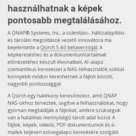
használhatnak a képek
pontosabb megtalálásához.
A QNAP® Systems, Inc., a számítási-, hálózatépítési-
és tárolási megoldások vezető innovátora ma
bejelentette a
Qsirch 5.4.0 bétaverzióját
. A
képkereséshez és a dokumentumtartalmak
előnézetéhez készült élvonalbeli, AI-alapú
szemantikus kereséssel a NAS-felhasználók sokkal
könnyebb módon kereshetnek a fájlok között,
nagyobb pontossággal.
A Qsirch egy hatékony keresőmotor, amit QNAP
NAS-okhoz terveztek, segítve a felhasználókat, hogy
gyorsan megtalálják a fájlokat, amikre szükségük
van a hatalmas mennyiségű tárolt adat közül. A
fájlok, képek, videók, PDF-dokumentumok és e-
mailek teljesen szövegalapú keresésére szolgáló