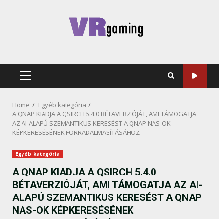
Skip
to
content
PRIMARY
MENU
Home
Egyéb kategória
A QNAP KIADJA A QSIRCH 5.4.0 BÉTAVERZIÓJÁT, AMI TÁMOGATJA
AZ AI-ALAPÚ SZEMANTIKUS KERESÉST A QNAP NAS-OK
KÉPKERESÉSÉNEK FORRADALMASÍTÁSÁHOZ
Egyéb kategória
A QNAP KIADJA A QSIRCH 5.4.0
BÉTAVERZIÓJÁT, AMI TÁMOGATJA AZ AI-
ALAPÚ SZEMANTIKUS KERESÉST A QNAP
NAS-OK KÉPKERESÉSÉNEK