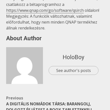
csatlakozz a bétaprogramhoz a
https://www.qnap.com/go/software/qsirch
oldalon!
Megjegyzés: A funkciók változhatnak, valamint
előfordulhat, hogy nem minden QNAP termékhez
állnak rendelkezésre.
About Author
HoloBoy
See author's posts
Post
Previous
A DIGITÁLIS NOMÁDOK TÁRSA: BARANGOLJ,
navigation
DOLGOZZ ÉS JÁTSSZ A BOOX TABLETTEKKEL!