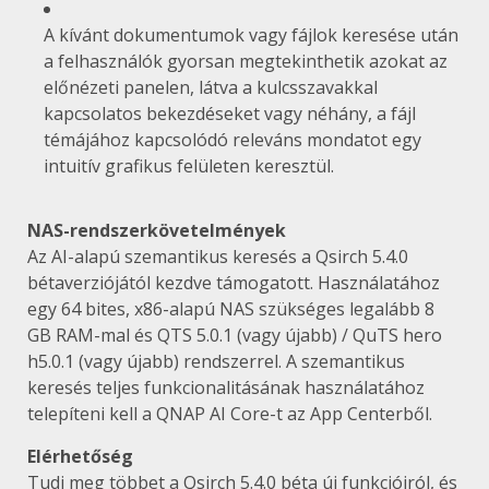
A kívánt dokumentumok vagy fájlok keresése után
a felhasználók gyorsan megtekinthetik azokat az
előnézeti panelen, látva a kulcsszavakkal
kapcsolatos bekezdéseket vagy néhány, a fájl
témájához kapcsolódó releváns mondatot egy
intuitív grafikus felületen keresztül.
NAS-rendszerkövetelmények
Az AI-alapú szemantikus keresés a Qsirch 5.4.0
bétaverziójától kezdve támogatott. Használatához
egy 64 bites, x86-alapú NAS szükséges legalább 8
GB RAM-mal és QTS 5.0.1 (vagy újabb) / QuTS hero
h5.0.1 (vagy újabb) rendszerrel. A szemantikus
keresés teljes funkcionalitásának használatához
telepíteni kell a QNAP AI Core-t az App Centerből.
Elérhetőség
Tudj meg többet a Qsirch 5.4.0 béta új funkcióiról, és