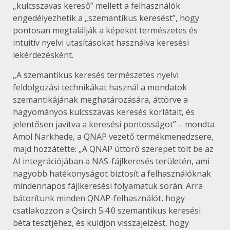
„kulcsszavas kereső” mellett a felhasználók
engedélyezhetik a „szemantikus keresést”, hogy
pontosan megtalálják a képeket természetes és
intuitív nyelvi utasításokat használva keresési
lekérdezésként.
„A szemantikus keresés természetes nyelvi
feldolgozási technikákat használ a mondatok
szemantikájának meghatározására, áttörve a
hagyományos kulcsszavas keresés korlátait, és
jelentősen javítva a keresési pontosságot” – mondta
Amol Narkhede, a QNAP vezető termékmenedzsere,
majd hozzátette: „A QNAP úttörő szerepet tölt be az
AI integrációjában a NAS-fájlkeresés területén, ami
nagyobb hatékonyságot biztosít a felhasználóknak
mindennapos fájlkeresési folyamatuk során. Arra
bátorítunk minden QNAP-felhasználót, hogy
csatlakozzon a Qsirch 5.4.0 szemantikus keresési
béta tesztjéhez, és küldjön visszajelzést, hogy