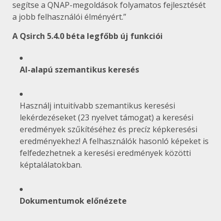
segítse a QNAP-megoldások folyamatos fejlesztését
a jobb felhasználói élményért.”
A Qsirch 5.4.0 béta legfőbb új funkciói
AI-alapú szemantikus keresés
Használj intuitívabb szemantikus keresési
lekérdezéseket (23 nyelvet támogat) a keresési
eredmények szűkítéséhez és precíz képkeresési
eredményekhez! A felhasználók hasonló képeket is
felfedezhetnek a keresési eredmények közötti
képtalálatokban.
Dokumentumok előnézete