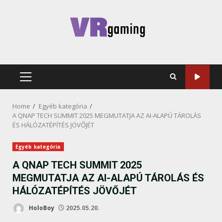
Skip
to
content
PRIMARY
MENU
Home
Egyéb kategória
A QNAP TECH SUMMIT 2025 MEGMUTATJA AZ AI-ALAPÚ TÁROLÁS
ÉS HÁLÓZATÉPÍTÉS JÖVŐJÉT
Egyéb kategória
A QNAP TECH SUMMIT 2025
MEGMUTATJA AZ AI-ALAPÚ TÁROLÁS ÉS
HÁLÓZATÉPÍTÉS JÖVŐJÉT
HoloBoy
2025.05.20.