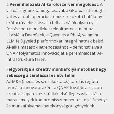
a
Peremhálózati AI-tárolószerver megoldást
. A
virtuális gépek támogatásával, a GPU passthrough-
val és a több operációs rendszer közötti hatékony
erőforrás-elosztással a felhasználók olyan nyílt
forráskódú modelleket telepíthetnek, mint az
LLaMA, a DeepSeek, a Qwen és a Phi-4, valamint
LLM felügyeleti platformokat integrálhatnak belső
AI-alkalmazások létrehozásához – demonstrálva a
QNAP folyamatos innovációját a peremhálózati AI-
infrastruktúra terén.
Felgyorsítja a kreatív munkafolyamatokat nagy
sebességű tárolással és átvitellel
Az M&E (média és szórakoztatás) tárolás régóta
fennálló innovátoraként a QNAP továbbra is azon
kreatív csapatok és stúdiók elsődleges választása
marad, melyek kompromisszummentes teljesítményt
és munkafolyamat-hatékonyságot igényelnek.