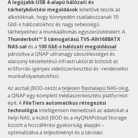
A legújabb USB 4-alapú hálózati és
tárhelybővítési megoldások
lehetővé teszik az
alkotóknak, hogy könnyedén csatlakozzanak 10
GbE-s hálózatokhoz és nagy sebességű
tárhelyekhez a munkaállomás egyszerűsítéséért. A
Thunderbolt™ 5 támogatású TVS-AIh1688ATX
NAS-sal
és a
100 GbE-s hálózati megoldással
párosítva a QNAP ultranagy sávszélességet és
alacsony késleltetésű infrastruktúrát biztosít az
erőforrás-igényes videószerkesztési és -renderelési
munkafolyamatokhoz.
Az asztali JBOD-októl a
teljesen flashalapú NAS-okig
,
a QNAP egy komplett médiaszerkesztési platformot
épít. A
FileTiers automatikus rétegezési
technológia
intelligensen menedzseli az adatokat a
helyi NAS, a külső JBOD és a myQNAPcloud Storage
között a hozzáférési gyakoriság alapján –
optimalizálva a teljesítményt és a tárolási