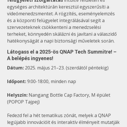
egységes architektúrán keresztül egyszerűsíti a
videómenedzsmentet. A rögzítés, eseményelemzés
és a központi felügyelet integrálásával segít a
szervezeteknek csökkenteni a menedzselési
terheket, könnyedén skálázni és javítani a válaszidő
hatékonyságát a napi biztonsági műveletek során.
Látogass el a 2025-ös QNAP Tech Summitre! –
A belépés ingyenes!
Dátum:
2025. május 21–23. (szerdától péntekig)
Időpont:
9:00-18:00, minden nap
Helyszín:
Nangang Bottle Cap Factory, M épület
(POPOP Tajpej)
Fedezd fel a hét tematikus zónát, melyek a QNAP
legújabb innovációit és interaktív élményeit mutatják