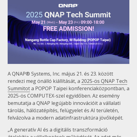
A QNAP® Systems, Inc. május 21. és 23. között
rendezi meg önálló kiállítását, a
2025-ös QNAP Tech
Summitot
a POPOP Taipei konferenciaközpontban, a
2025-ös COMPUTEX-szel egyidőben. Az esemény
bemutatja a QNAP legújabb innovációit a vállalati
tárolás, hálózatépítés, felügyelet és AI területén,
felvázolva a modern adatinfrastruktúra jövőképét.
„A generatív AI és a digitális transzformáció
átalakítja a vállalkozások működését. Az adat már