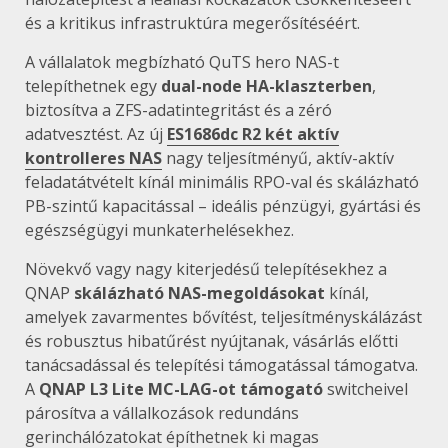
és a kritikus infrastruktúra megerősítéséért.
A vállalatok megbízható QuTS hero NAS-t
telepíthetnek egy
dual-node HA-klaszterben
,
biztosítva a ZFS-adatintegritást és a zéró
adatvesztést. Az új
ES1686dc R2 két aktív
kontrolleres NAS
nagy teljesítményű, aktív-aktív
feladatátvételt kínál minimális RPO-val és skálázható
PB-szintű kapacitással – ideális pénzügyi, gyártási és
egészségügyi munkaterhelésekhez.
Növekvő vagy nagy kiterjedésű telepítésekhez a
QNAP
skálázható NAS-megoldásokat
kínál,
amelyek zavarmentes bővítést, teljesítményskálázást
és robusztus hibatűrést nyújtanak, vásárlás előtti
tanácsadással és telepítési támogatással támogatva.
A
QNAP L3 Lite MC-LAG-ot támogató
switcheivel
párosítva a vállalkozások redundáns
gerinchálózatokat építhetnek ki magas