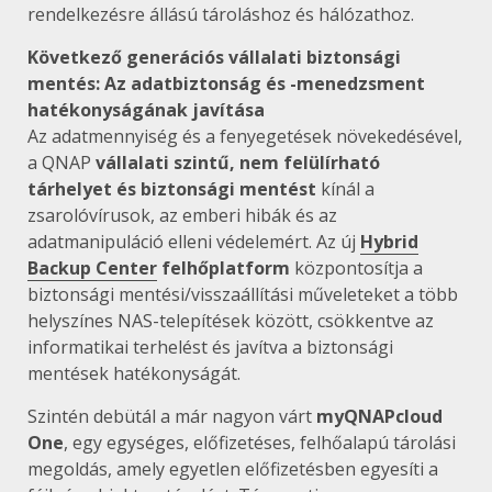
rendelkezésre állású tároláshoz és hálózathoz.
Következő generációs vállalati biztonsági
mentés: Az adatbiztonság és -menedzsment
hatékonyságának javítása
Az adatmennyiség és a fenyegetések növekedésével,
a QNAP
vállalati szintű, nem felülírható
tárhelyet és biztonsági mentést
kínál a
zsarolóvírusok, az emberi hibák és az
adatmanipuláció elleni védelemért. Az új
Hybrid
Backup Center
felhőplatform
központosítja a
biztonsági mentési/visszaállítási műveleteket a több
helyszínes NAS-telepítések között, csökkentve az
informatikai terhelést és javítva a biztonsági
mentések hatékonyságát.
Szintén debütál a már nagyon várt
myQNAPcloud
One
, egy egységes, előfizetéses, felhőalapú tárolási
megoldás, amely egyetlen előfizetésben egyesíti a