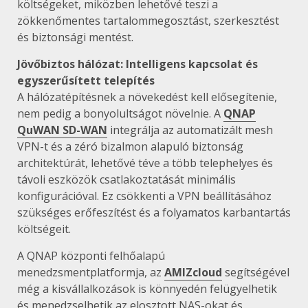
költségeket, miközben lehetővé teszi a
zökkenőmentes tartalommegosztást, szerkesztést
és biztonsági mentést.
Jövőbiztos hálózat: Intelligens kapcsolat és
egyszerűsített telepítés
A hálózatépítésnek a növekedést kell elősegítenie,
nem pedig a bonyolultságot növelnie. A
QNAP
QuWAN SD-WAN
integrálja az automatizált mesh
VPN-t és a zéró bizalmon alapuló biztonság
architektúrát, lehetővé téve a több telephelyes és
távoli eszközök csatlakoztatását minimális
konfigurációval. Ez csökkenti a VPN beállításához
szükséges erőfeszítést és a folyamatos karbantartás
költségeit.
A QNAP központi felhőalapú
menedzsmentplatformja, az
AMIZcloud
segítségével
még a kisvállalkozások is könnyedén felügyelhetik
és menedzselhetik az elosztott NAS-okat és