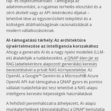
fájl- és objektumtárolást. Támogatja az
adatimmunitást, a rugalmas terhelés-elosztást és a
zéró átvitelt vagy az API-lekérdezési díjakat –
lehetővé téve az egyszerűsített telepítést és a
költségek átláthatóságának racionalizálását a
modern vállalkozásoknak.
AI-támogatású tárhely: Az architektúra
újraértelmezése az intelligencia korszakához
Ahogy a generatív AI és a nagy nyelvi modellek (LLM-
ek) átalakítják a tudáskezelést,
a QNAP élen jár az
RAG (adatlekérésre alapozott generálás) keresés
bevezetésével a privát NAS-környezetekbe
. Az
OpenAI, a Google™ Gemini és a Microsoft® Azure
OpenAI API-kat támogatva a QNAP gyors és pontos
vállalati tudásfeltárást tesz lehetővé a NAS-alapú
intelligens keresési képességek használatával.
A felhőből peremhálózatra áthelyezett, AI-alapú
munkaterhelések támogatásához a QNAP bemutatja