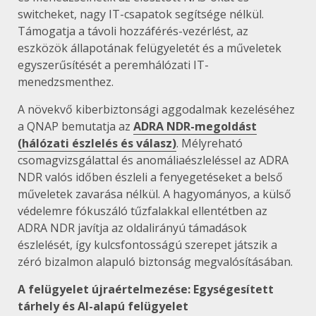
switcheket, nagy IT-csapatok segítsége nélkül.
Támogatja a távoli hozzáférés-vezérlést, az
eszközök állapotának felügyeletét és a műveletek
egyszerűsítését a peremhálózati IT-
menedzsmenthez.
A növekvő kiberbiztonsági aggodalmak kezeléséhez
a QNAP bemutatja az
ADRA NDR-megoldást
(hálózati észlelés és válasz)
. Mélyreható
csomagvizsgálattal és anomáliaészleléssel az ADRA
NDR valós időben észleli a fenyegetéseket a belső
műveletek zavarása nélkül. A hagyományos, a külső
védelemre fókuszáló tűzfalakkal ellentétben az
ADRA NDR javítja az oldalirányú támadások
észlelését, így kulcsfontosságú szerepet játszik a
zéró bizalmon alapuló biztonság megvalósításában.
A felügyelet újraértelmezése: Egységesített
tárhely és AI-alapú felügyelet