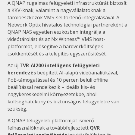
A QNAP rugalmas felügyeleti infrastruktúrát biztosít
a KKV-knak, valamint a nagyvállalatoknak a
tárolóeszközök VMS-sel történő integrálásával.
A
Network Optix hivatalos technológiai partnereként
a
QNAP NAS egyetlen eszközben integrálja a
videótárolást és az Nx Witness™ VMS host-
platformot, elősegítve a hardverköltségek
csökkentését és a telepítés egyszerűsítését.
Az új
TVR-AI200 intelligens felügyeleti
berendezés
beépített AI-alapú videóanalitikával,
PoE-támogatással és 10 percen belüli offline
beállítással rendelkezik – ideális kis- és
nagykereskedelmi környezetekbe, ahol
költséghatékony és biztonságos felügyeletre van
szükség.
A QNAP felügyeleti platformját ismerő
felhasználóknak a továbbfejlesztett
QVR
felügyeleti szolgáltatás
intuitív felületen és