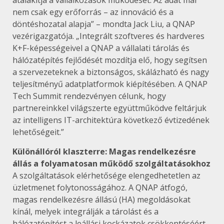
nem csak egy erőforrás – az innováció és a
döntéshozatal alapja” – mondta Jack Liu, a QNAP
vezérigazgatója. „Integrált szoftveres és hardveres
K+F-képességeivel a QNAP a vállalati tárolás és
hálózatépítés fejlődését mozdítja elő, hogy segítsen
a szervezeteknek a biztonságos, skálázható és nagy
teljesítményű adatplatformok kiépítésében. A QNAP
Tech Summit rendezvényen célunk, hogy
partnereinkkel világszerte együttműködve feltárjuk
az intelligens IT-architektúra következő évtizedének
lehetőségeit.”
Különállóról klaszterre: Magas rendelkezésre
állás a folyamatosan működő szolgáltatásokhoz
A szolgáltatások elérhetősége elengedhetetlen az
üzletmenet folytonosságához. A QNAP átfogó,
magas rendelkezésre állású (HA) megoldásokat
kínál, melyek integrálják a tárolást és a
hálózatépítést a leállási kockázatok csökkentéséért