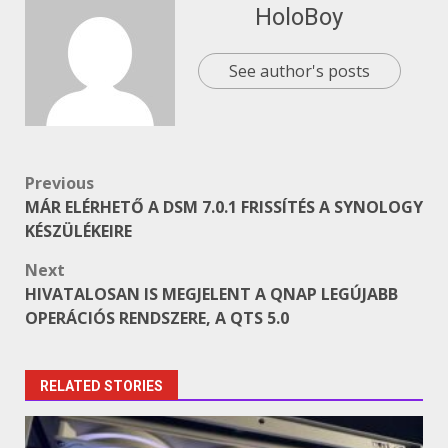
HoloBoy
See author's posts
Post
Previous
MÁR ELÉRHETŐ A DSM 7.0.1 FRISSÍTÉS A SYNOLOGY
navigation
KÉSZÜLÉKEIRE
Next
HIVATALOSAN IS MEGJELENT A QNAP LEGÚJABB
OPERÁCIÓS RENDSZERE, A QTS 5.0
RELATED STORIES