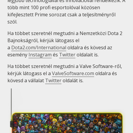
legjobb technológiával és innovációval rendelkezik. A
több mint 100 profi esportolóval közösen
kifejlesztett Prime sorozat csak a teljesítményről
szól.
Ha többet szeretnél megtudni a Nemzetközi Dota 2
Bajnokságról, kérjük látogass el
a
Dota2.com/International
oldalra és kövesd az
esemény
Instagram
és
Twitter
oldalait is.
Ha többet szeretnél megtudni a Valve Software-ről,
kérjük látogass el a
ValveSoftware.com
oldalra és
kövesd a vállalat
Twitter
oldalát is.