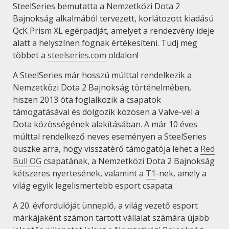
SteelSeries bemutatta a Nemzetközi Dota 2
Bajnokság alkalmából tervezett, korlátozott kiadású
QcK Prism XL egérpadját, amelyet a rendezvény ideje
alatt a helyszínen fognak értékesíteni. Tudj meg
többet a
steelseries.com
oldalon!
A SteelSeries már hosszú múlttal rendelkezik a
Nemzetközi Dota 2 Bajnokság történelmében,
hiszen 2013 óta foglalkozik a csapatok
támogatásával és dolgozik közösen a Valve-vel a
Dota közösségének alakításában. A már 10 éves
múlttal rendelkező neves eseményen a SteelSeries
büszke arra, hogy visszatérő támogatója lehet a
Red
Bull OG
csapatának, a Nemzetközi Dota 2 Bajnokság
kétszeres nyertesének, valamint a
T1
-nek, amely a
világ egyik legelismertebb esport csapata.
A 20. évfordulóját ünneplő, a világ vezető esport
márkájaként számon tartott vállalat számára újabb