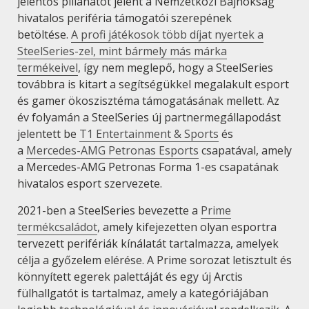
jelentős pillanatot jelent a Nemzetközi Bajnokság
hivatalos periféria támogatói szerepének
betöltése.
A profi játékosok több díjat nyertek a
SteelSeries-zel, mint bármely más márka
termékeivel
, így nem meglepő, hogy a SteelSeries
továbbra is kitart a segítségükkel megalakult esport
és gamer ökoszisztéma támogatásának mellett. Az
év folyamán a SteelSeries új partnermegállapodást
jelentett be
T1 Entertainment & Sports
és
a
Mercedes-AMG Petronas Esports
csapatával, amely
a Mercedes-AMG Petronas Forma 1-es csapatának
hivatalos esport szervezete.
2021-ben a SteelSeries bevezette a
Prime
termékcsaládot
, amely kifejezetten olyan esportra
tervezett perifériák kínálatát tartalmazza, amelyek
célja a győzelem elérése. A Prime sorozat letisztult és
könnyített egerek palettáját és egy új Arctis
fülhallgatót is tartalmaz, amely a kategóriájában