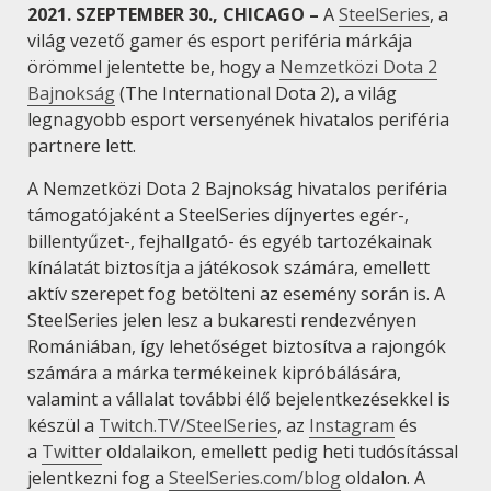
2021. SZEPTEMBER 30., CHICAGO –
A
SteelSeries
, a
világ vezető gamer és esport periféria márkája
örömmel jelentette be, hogy a
Nemzetközi Dota 2
Bajnokság
(The International Dota 2), a világ
legnagyobb esport versenyének hivatalos periféria
partnere lett.
A Nemzetközi Dota 2 Bajnokság hivatalos periféria
támogatójaként a SteelSeries díjnyertes egér-,
billentyűzet-, fejhallgató- és egyéb tartozékainak
kínálatát biztosítja a játékosok számára, emellett
aktív szerepet fog betölteni az esemény során is. A
SteelSeries jelen lesz a bukaresti rendezvényen
Romániában, így lehetőséget biztosítva a rajongók
számára a márka termékeinek kipróbálására,
valamint a vállalat további élő bejelentkezésekkel is
készül a
Twitch.TV/SteelSeries
, az
Instagram
és
a
Twitter
oldalaikon, emellett pedig heti tudósítással
jelentkezni fog a
SteelSeries.com/blog
oldalon. A