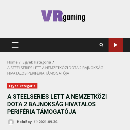
Skip
to
content
PRIMARY
MENU
Home
Egyéb kategória
A STEELSERIES LETT A NEMZETKÖZI DOTA 2 BAJNOKSÁG
HIVATALOS PERIFÉRIA TÁMOGATÓJA
Egyéb kategória
A STEELSERIES LETT A NEMZETKÖZI
DOTA 2 BAJNOKSÁG HIVATALOS
PERIFÉRIA TÁMOGATÓJA
HoloBoy
2021.09.30.