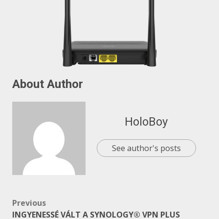
About Author
HoloBoy
See author's posts
Post
Previous
INGYENESSÉ VÁLT A SYNOLOGY® VPN PLUS