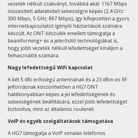
vezeték nélküli szabványt, továbbá akár 1167 Mbps
összesített adatátviteli sebességre képes (2,4 GHz:
300 Mbps, 5 GHz: 867 Mbps), így kifejezetten a gyors
internetkapcsolatot igénylő háztartások számára
készült. Az ONT készülék emellett támogatja a
beamforming+ és a jelerősítő technológiákat is,
hogy jobb vezeték nélküli lefedettséget kínáljon a
felhasználók számára.
Nagy lefedettségű WiFi kapcsolat
A két 5 dBi erősségű antennának és a 23 dBm-es RF
jelforrásnak köszönhetően a HG7 ONT
hatékonyabban képes a jel lefedettségének és
sebességének beállítására, ezzel jobb lefedettséget
biztosítva, mint az általános routerek.
VoIP és egyéb szolgáltatások támogatása
A HG7 támogatja a VoIP vonalas telefonos