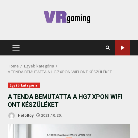
Skip
to
content
PRIMARY
MENU
Home
Egyéb kategória
A TENDA BEMUTATTA A HG7 XPON WIFI ONT KÉSZÜLÉKET
Egyéb kategória
A TENDA BEMUTATTA A HG7 XPON WIFI
ONT KÉSZÜLÉKET
HoloBoy
2021.10.20.