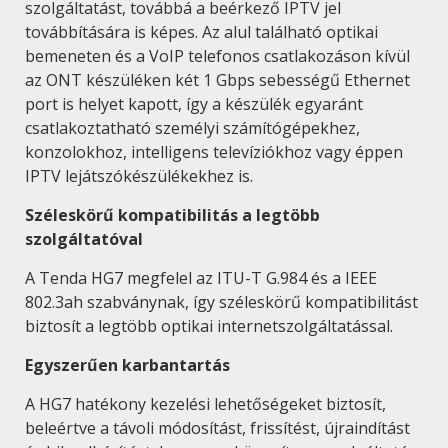
szolgáltatást, továbbá a beérkező IPTV jel
továbbítására is képes. Az alul található optikai
bemeneten és a VoIP telefonos csatlakozáson kívül
az ONT készüléken két 1 Gbps sebességű Ethernet
port is helyet kapott, így a készülék egyaránt
csatlakoztatható személyi számítógépekhez,
konzolokhoz, intelligens televíziókhoz vagy éppen
IPTV lejátszókészülékekhez is.
Széleskörű kompatibilitás a legtöbb
szolgáltatóval
A Tenda HG7 megfelel az ITU-T G.984 és a IEEE
802.3ah szabványnak, így széleskörű kompatibilitást
biztosít a legtöbb optikai internetszolgáltatással.
Egyszerűen karbantartás
A HG7 hatékony kezelési lehetőségeket biztosít,
beleértve a távoli módosítást, frissítést, újraindítást