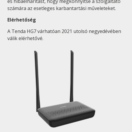
és hibaelhárítást, hogy megkönnyítse a szolgáltató
számára az esetleges karbantartási műveleteket.
Elérhetőség
A Tenda HG7 várhatóan 2021 utolsó negyedévében
válik elérhetővé.