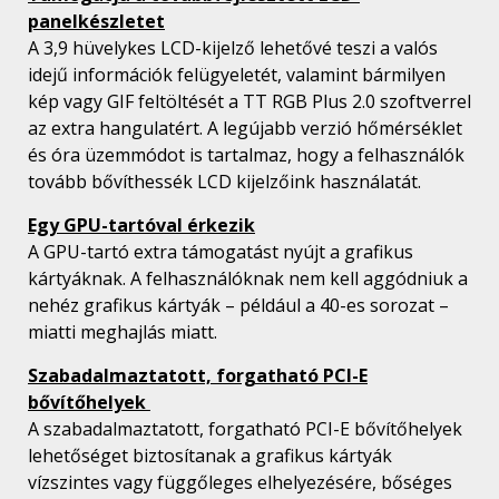
panelkészletet
A 3,9 hüvelykes LCD-kijelző lehetővé teszi a valós
idejű információk felügyeletét, valamint bármilyen
kép vagy GIF feltöltését a TT RGB Plus 2.0 szoftverrel
az extra hangulatért. A legújabb verzió hőmérséklet
és óra üzemmódot is tartalmaz, hogy a felhasználók
tovább bővíthessék LCD kijelzőink használatát.
Egy GPU-tartóval érkezik
A GPU-tartó extra támogatást nyújt a grafikus
kártyáknak. A felhasználóknak nem kell aggódniuk a
nehéz grafikus kártyák – például a 40-es sorozat –
miatti meghajlás miatt.
Szabadalmaztatott, forgatható PCI-E
bővítőhelyek
A szabadalmaztatott, forgatható PCI-E bővítőhelyek
lehetőséget biztosítanak a grafikus kártyák
vízszintes vagy függőleges elhelyezésére, bőséges