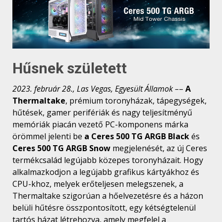
Hűsnek született
2023. február 28., Las Vegas, Egyesült Államok –
–
A
Thermaltake
, prémium toronyházak, tápegységek,
hűtések, gamer perifériák és nagy teljesítményű
memóriák piacán vezető PC-komponens márka
örömmel jelenti be
a Ceres 500 TG ARGB Black
és
Ceres 500 TG ARGB Snow
megjelenését, az új Ceres
termékcsalád legújabb közepes toronyházait. Hogy
alkalmazkodjon a legújabb grafikus kártyákhoz és
CPU-khoz, melyek erőteljesen melegszenek, a
Thermaltake szigorúan a hőelvezetésre és a házon
belüli hűtésre összpontosított, egy kétségtelenül
tartós házat létrehozva, amely megfelel a