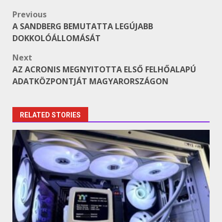
Post
Previous
A SANDBERG BEMUTATTA LEGÚJABB
navigation
DOKKOLÓÁLLOMÁSÁT
Next
AZ ACRONIS MEGNYITOTTA ELSŐ FELHŐALAPÚ
ADATKÖZPONTJÁT MAGYARORSZÁGON
RELATED STORIES