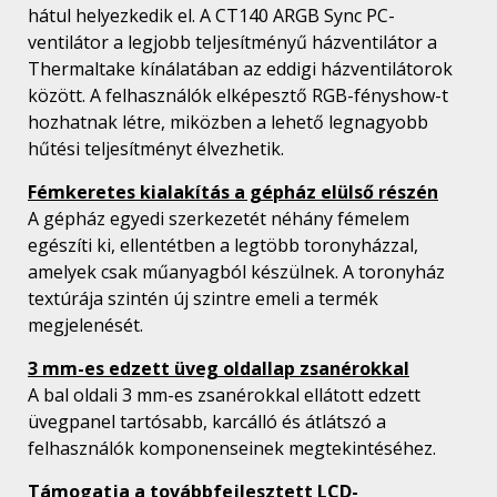
hátul helyezkedik el. A CT140 ARGB Sync PC-
ventilátor a legjobb teljesítményű házventilátor a
Thermaltake kínálatában az eddigi házventilátorok
között. A felhasználók elképesztő RGB-fényshow-t
hozhatnak létre, miközben a lehető legnagyobb
hűtési teljesítményt élvezhetik.
Fémkeretes kialakítás a gépház elülső részén
A gépház egyedi szerkezetét néhány fémelem
egészíti ki, ellentétben a legtöbb toronyházzal,
amelyek csak műanyagból készülnek. A toronyház
textúrája szintén új szintre emeli a termék
megjelenését.
3 mm-es edzett üveg oldallap zsanérokkal
A bal oldali 3 mm-es zsanérokkal ellátott edzett
üvegpanel tartósabb, karcálló és átlátszó a
felhasználók komponenseinek megtekintéséhez.
Támogatja a továbbfejlesztett LCD-