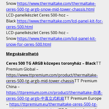
Snow
https://www.thermaltake.com/thermaltake-
ceres-500-tg-argb-snow-mid-tower-chassis.html
LCD-panelkészlet Ceres 500-hoz –
Black
https://www.thermaltake.com/lcd-panel-kit-for-
ceres-500.html
LCD-panelkészlet Ceres 500-hoz –
Snow
https://www.thermaltake.com/lcd-panel-kit-
snow-for-ceres-500.html
Megvásárolható
Ceres 500 TG ARGB közepes toronyház – Black
TT
Premium Global –
https://www.ttpremium.com/product/thermaltake-
ceres-500-tg-argb-mid-tower-chassis
TT Premium
China –
https://ttpremium.com.cn/product/thermaltake-劲透-
ceres-500-tg-argb-中直立式机箱
TT Premium Europe
–
https://ttpremium.eu/thermaltake-ceres-500-tg-