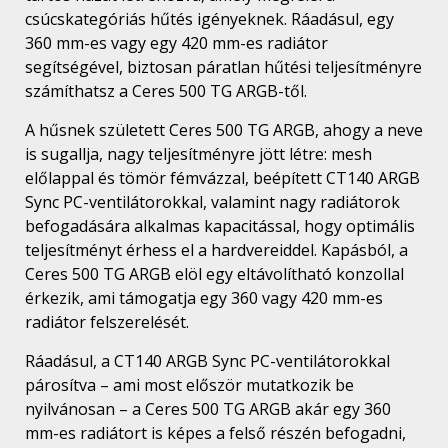
csúcskategóriás hűtés igényeknek. Ráadásul, egy
360 mm-es vagy egy 420 mm-es radiátor
segítségével, biztosan páratlan hűtési teljesítményre
számíthatsz a Ceres 500 TG ARGB-től.
A hűsnek született Ceres 500 TG ARGB, ahogy a neve
is sugallja, nagy teljesítményre jött létre: mesh
előlappal és tömör fémvázzal, beépített CT140 ARGB
Sync PC-ventilátorokkal, valamint nagy radiátorok
befogadására alkalmas kapacitással, hogy optimális
teljesítményt érhess el a hardvereiddel. Kapásból, a
Ceres 500 TG ARGB elöl egy eltávolítható konzollal
érkezik, ami támogatja egy 360 vagy 420 mm-es
radiátor felszerelését.
Ráadásul, a CT140 ARGB Sync PC-ventilátorokkal
párosítva – ami most először mutatkozik be
nyilvánosan – a Ceres 500 TG ARGB akár egy 360
mm-es radiátort is képes a felső részén befogadni,