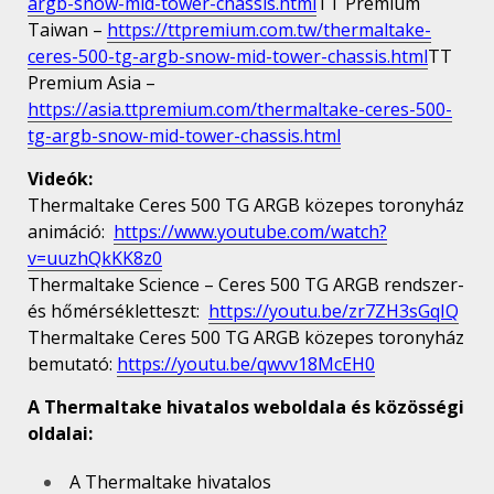
argb-snow-mid-tower-chassis.html
TT Premium
Taiwan –
https://ttpremium.com.tw/thermaltake-
ceres-500-tg-argb-snow-mid-tower-chassis.html
TT
Premium Asia –
https://asia.ttpremium.com/thermaltake-ceres-500-
tg-argb-snow-mid-tower-chassis.html
Videók:
Thermaltake Ceres 500 TG ARGB közepes toronyház
animáció:
https://www.youtube.com/watch?
v=uuzhQkKK8z0
Thermaltake Science – Ceres 500 TG ARGB rendszer-
és hőmérsékletteszt:
https://youtu.be/zr7ZH3sGqIQ
Thermaltake Ceres 500 TG ARGB közepes toronyház
bemutató:
https://youtu.be/qwvv18McEH0
A Thermaltake hivatalos weboldala és közösségi
oldalai:
A Thermaltake hivatalos