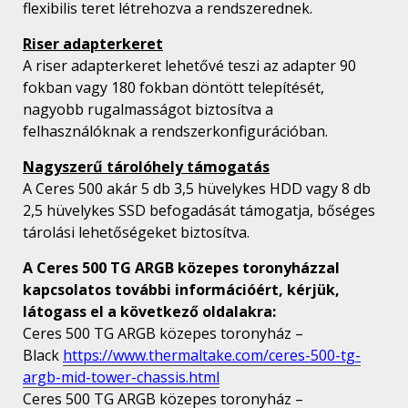
flexibilis teret létrehozva a rendszerednek.
Riser adapterkeret
A riser adapterkeret lehetővé teszi az adapter 90
fokban vagy 180 fokban döntött telepítését,
nagyobb rugalmasságot biztosítva a
felhasználóknak a rendszerkonfigurációban.
Nagyszerű tárolóhely támogatás
A Ceres 500 akár 5 db 3,5 hüvelykes HDD vagy 8 db
2,5 hüvelykes SSD befogadását támogatja, bőséges
tárolási lehetőségeket biztosítva.
A Ceres 500 TG ARGB közepes toronyházzal
kapcsolatos további információért, kérjük,
látogass el a következő oldalakra:
Ceres 500 TG ARGB közepes toronyház –
Black
https://www.thermaltake.com/ceres-500-tg-
argb-mid-tower-chassis.html
Ceres 500 TG ARGB közepes toronyház –