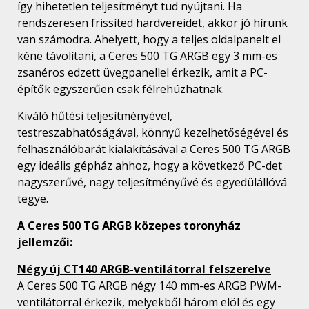
így hihetetlen teljesítményt tud nyújtani. Ha
rendszeresen frissíted hardvereidet, akkor jó hírünk
van számodra. Ahelyett, hogy a teljes oldalpanelt el
kéne távolítani, a Ceres 500 TG ARGB egy 3 mm-es
zsanéros edzett üvegpanellel érkezik, amit a PC-
építők egyszerűen csak félrehúzhatnak.
Kiváló hűtési teljesítményével,
testreszabhatóságával, könnyű kezelhetőségével és
felhasználóbarát kialakításával a Ceres 500 TG ARGB
egy ideális gépház ahhoz, hogy a következő PC-det
nagyszerűvé, nagy teljesítményűvé és egyedülállóvá
tegye.
A Ceres 500 TG ARGB közepes toronyház
jellemzői:
Négy új CT140 ARGB-ventilátorral felszerelve
A Ceres 500 TG ARGB négy 140 mm-es ARGB PWM-
ventilátorral érkezik, melyekből három elöl és egy