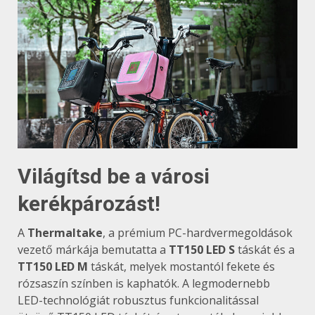
Világítsd be a városi
kerékpározást!
A
Thermaltake
, a prémium PC-hardvermegoldások
vezető márkája bemutatta a
TT150 LED S
táskát és a
TT150 LED M
táskát, melyek mostantól fekete és
rózsaszín színben is kaphatók. A legmodernebb
LED-technológiát robusztus funkcionalitással