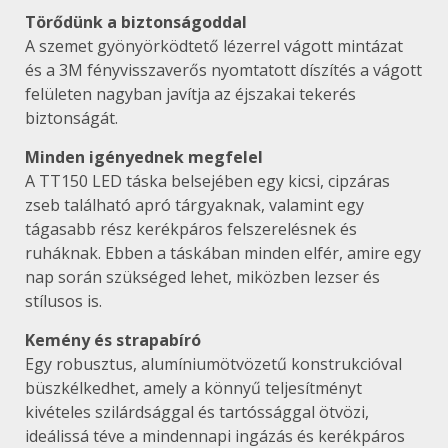
Törődünk a biztonságoddal
A szemet gyönyörködtető lézerrel vágott mintázat
és a 3M fényvisszaverős nyomtatott díszítés a vágott
felületen nagyban javítja az éjszakai tekerés
biztonságát.
Minden igényednek megfelel
A TT150 LED táska belsejében egy kicsi, cipzáras
zseb található apró tárgyaknak, valamint egy
tágasabb rész kerékpáros felszerelésnek és
ruháknak. Ebben a táskában minden elfér, amire egy
nap során szükséged lehet, miközben lezser és
stílusos is.
Kemény és strapabíró
Egy robusztus, alumíniumötvözetű konstrukcióval
büszkélkedhet, amely a könnyű teljesítményt
kivételes szilárdsággal és tartóssággal ötvözi,
ideálissá téve a mindennapi ingázás és kerékpáros