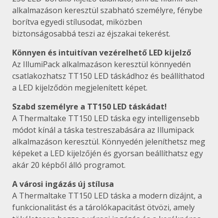
alkalmazáson keresztül szabható személyre, fénybe
borítva egyedi stílusodat, miközben
biztonságosabbá teszi az éjszakai tekerést.
Könnyen és intuitívan vezérelhető LED kijelző
Az IllumiPack alkalmazáson keresztül könnyedén
csatlakozhatsz TT150 LED táskádhoz és beállíthatod
a LED kijelződön megjelenített képet.
Szabd személyre a TT150 LED táskádat!
A Thermaltake TT150 LED táska egy intelligensebb
módot kínál a táska testreszabására az Illumipack
alkalmazáson keresztül. Könnyedén jeleníthetsz meg
képeket a LED kijelzőjén és gyorsan beállíthatsz egy
akár 20 képből álló programot.
A városi ingázás új stílusa
A Thermaltake TT150 LED táska a modern dizájnt, a
funkcionalitást és a tárolókapacitást ötvözi, amely