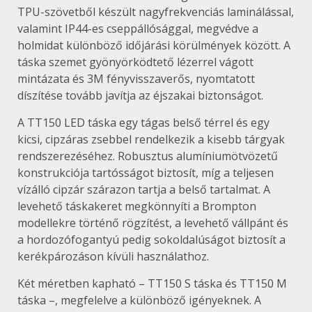
TPU-szövetből készült nagyfrekvenciás laminálással,
valamint IP44-es cseppállósággal, megvédve a
holmidat különböző időjárási körülmények között. A
táska szemet gyönyörködtető lézerrel vágott
mintázata és 3M fényvisszaverős, nyomtatott
díszítése tovább javítja az éjszakai biztonságot.
A TT150 LED táska egy tágas belső térrel és egy
kicsi, cipzáras zsebbel rendelkezik a kisebb tárgyak
rendszerezéséhez. Robusztus alumíniumötvözetű
konstrukciója tartósságot biztosít, míg a teljesen
vízálló cipzár szárazon tartja a belső tartalmat. A
levehető táskakeret megkönnyíti a Brompton
modellekre történő rögzítést, a levehető vállpánt és
a hordozófogantyú pedig sokoldalúságot biztosít a
kerékpározáson kívüli használathoz.
Két méretben kapható – TT150 S táska és TT150 M
táska –, megfelelve a különböző igényeknek. A