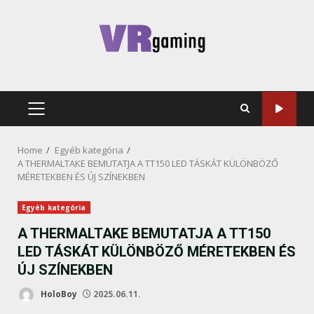
Skip
to
content
PRIMARY
MENU
Home
Egyéb kategória
A THERMALTAKE BEMUTATJA A TT150 LED TÁSKÁT KÜLÖNBÖZŐ
MÉRETEKBEN ÉS ÚJ SZÍNEKBEN
Egyéb kategória
A THERMALTAKE BEMUTATJA A TT150
LED TÁSKÁT KÜLÖNBÖZŐ MÉRETEKBEN ÉS
ÚJ SZÍNEKBEN
HoloBoy
2025.06.11.