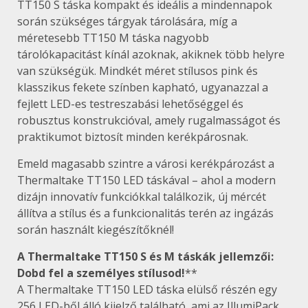
TT150 S táska kompakt és ideális a mindennapok
során szükséges tárgyak tárolására, míg a
méretesebb TT150 M táska nagyobb
tárolókapacitást kínál azoknak, akiknek több helyre
van szükségük. Mindkét méret stílusos pink és
klasszikus fekete színben kapható, ugyanazzal a
fejlett LED-es testreszabási lehetőséggel és
robusztus konstrukcióval, amely rugalmasságot és
praktikumot biztosít minden kerékpárosnak.
Emeld magasabb szintre a városi kerékpározást a
Thermaltake TT150 LED táskával – ahol a modern
dizájn innovatív funkciókkal találkozik, új mércét
állítva a stílus és a funkcionalitás terén az ingázás
során használt kiegészítőknél!
A Thermaltake TT150 S és M táskák jellemzői:
Dobd fel a személyes stílusod!
**
A Thermaltake TT150 LED táska elülső részén egy
256 LED-ből álló kijelző található, ami az IllumiPack