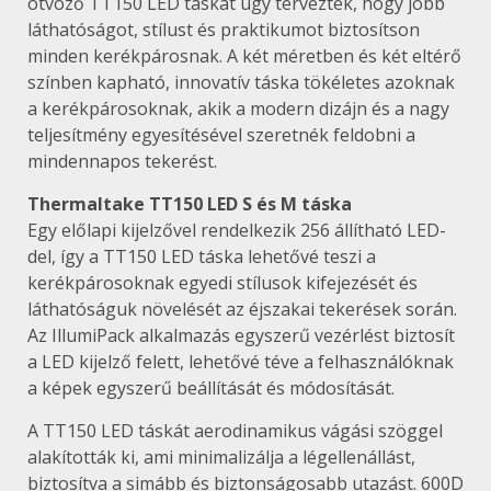
ötvöző TT150 LED táskát úgy tervezték, hogy jobb
láthatóságot, stílust és praktikumot biztosítson
minden kerékpárosnak. A két méretben és két eltérő
színben kapható, innovatív táska tökéletes azoknak
a kerékpárosoknak, akik a modern dizájn és a nagy
teljesítmény egyesítésével szeretnék feldobni a
mindennapos tekerést.
Thermaltake TT150 LED S és M táska
Egy előlapi kijelzővel rendelkezik 256 állítható LED-
del, így a TT150 LED táska lehetővé teszi a
kerékpárosoknak egyedi stílusok kifejezését és
láthatóságuk növelését az éjszakai tekerések során.
Az IllumiPack alkalmazás egyszerű vezérlést biztosít
a LED kijelző felett, lehetővé téve a felhasználóknak
a képek egyszerű beállítását és módosítását.
A TT150 LED táskát aerodinamikus vágási szöggel
alakították ki, ami minimalizálja a légellenállást,
biztosítva a simább és biztonságosabb utazást. 600D