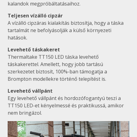
kalandok megpróbáltatásaihoz.
Teljesen vízálló cipzár
A vízálló cipzáras kialakítás biztosítja, hogy a táska
tartalmát ne befolyásolják a külső környezeti
hatások.
Levehető táskakeret
Thermaltake TT150 LED táska levehető
táskakerettel. Amellett, hogy jobb tartású
szerkezetet biztosít, 100%-ban támogatja a
Brompton modellekre történő telepítést is.
Levehető vállpánt
Egy levehető vállpánt és hordozófogantyú teszi a
TT150 LED-et kényelmessé és praktikussá, amikor
nem bringázol.