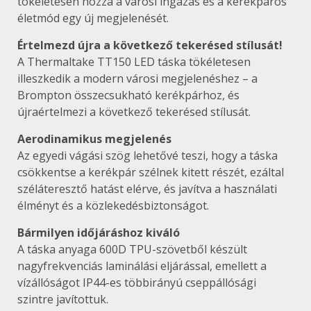
tökéletesen hozza a városi ingázás és a kerékpáros
életmód egy új megjelenését.
Értelmezd újra a következő tekerésed stílusát!
A Thermaltake TT150 LED táska tökéletesen
illeszkedik a modern városi megjelenéshez – a
Brompton összecsukható kerékpárhoz, és
újraértelmezi a következő tekerésed stílusát.
Aerodinamikus megjelenés
Az egyedi vágási szög lehetővé teszi, hogy a táska
csökkentse a kerékpár szélnek kitett részét, ezáltal
széláteresztő hatást elérve, és javítva a használati
élményt és a közlekedésbiztonságot.
Bármilyen időjáráshoz kiváló
A táska anyaga 600D TPU-szövetből készült
nagyfrekvenciás laminálási eljárással, emellett a
vízállóságot IP44-es többirányú cseppállósági
szintre javítottuk.