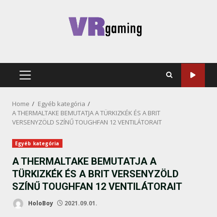
Skip
to
content
PRIMARY
MENU
Home
Egyéb kategória
A THERMALTAKE BEMUTATJA A TÜRKIZKÉK ÉS A BRIT
VERSENYZÖLD SZÍNŰ TOUGHFAN 12 VENTILÁTORAIT
Egyéb kategória
A THERMALTAKE BEMUTATJA A
TÜRKIZKÉK ÉS A BRIT VERSENYZÖLD
SZÍNŰ TOUGHFAN 12 VENTILÁTORAIT
HoloBoy
2021.09.01.