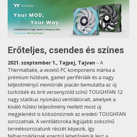
Erőteljes, csendes és színes
2021. szeptember 1., Tajpej, Tajvan
–
A
Thermaltake, a vezető PC komponens márka a
prémium hűtések, gamer perifériáik és a nagy
teljesítményű memóriák piacán bemutatta az új
türkizkék és brit versenyzöld színű TOUGHFAN 12
nagy statikus nyomású ventilátorait, amelyek a
kiváló hűtési teljesítmény mellett most új
megjelenést is kölcsönöznek az eredeti TOUGHFAN
sorozatnak. A ventilátoroka legújabb sokszínű
terméksorozatunk részét képezik, így
felhasználóknak ezentúl lehetőségük lesz a