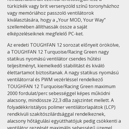
türkizkék vagy brit versenyzöld színű toronyházhoz
vagy memóriához passzoló ventilátorok
kiválasztására, hogy a „Your MOD, Your Way”
szellemében állíthassák össze a saját
elképzeléseiknek megfelelő PC-ket.
Az eredeti TOUGHFAN 12 sorozat előnyeit örökölve,
a TOUGHFAN 12 Turquoise/Racing Green nagy
statikus nyomású ventilátor csendes hűtési
teljesítményt, kiemelkedő stabilitást és kiváló
élettartamot biztosítanak. A nagy statikus nyomású
ventilátorral és PWM vezérléssel rendelkező
TOUGHFAN 12 Turquoise/Racing Green maximum
2000 fordulat/perc sebességgel képes működni
alacsony, mindössze 22,3 dBa zajszintet mellett. A
folyadékkristályos polimer ventilátorlapátok (LCP)
rendkívüli szakítószilárdsággal rendelkeznek,
alacsony hőtágulási együtthatójuk pedig csökkenti a
ventilátor rezgését maximális sebességű üzemel