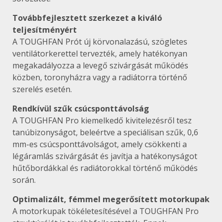
Továbbfejlesztett szerkezet a kiváló
teljesítményért
A TOUGHFAN Prót új körvonalazású, szögletes
ventilátorkerettel tervezték, amely hatékonyan
megakadályozza a levegő szivárgását működés
közben, toronyházra vagy a radiátorra történő
szerelés esetén.
Rendkívül szűk csúcsponttávolság
A TOUGHFAN Pro kiemelkedő kivitelezésről tesz
tanúbizonyságot, beleértve a speciálisan szűk, 0,6
mm-es csúcsponttávolságot, amely csökkenti a
légáramlás szivárgását és javítja a hatékonyságot
hűtőbordákkal és radiátorokkal történő működés
során.
Optimalizált, fémmel megerősített motorkupak
A motorkupak tökéletesítésével a TOUGHFAN Pro