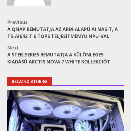
Post
Previous
A QNAP BEMUTATJA AZ ARM-ALAPÚ AI NAS-T, A
navigation
TS-AI642-T 6 TOPS TELJESÍTMÉNYŰ NPU-VAL
Next
A STEELSERIES BEMUTATJA A KÜLÖNLEGES
KIADÁSÚ ARCTIS NOVA 7 WHITE KOLLEKCIÓT
RELATED STORIES