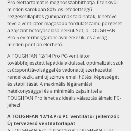
Pro élettartamát is meghosszabbíthatja. Ezenkívül
minden sarokban 80%-os lefedettségű
rezgéscsillapítós gumipárnák találhatók, lehetővé
téve a ventilátor magasabb fordulatszámú pörgését
a zajszint befolyásolása nélkül. Sőt, a TOUGHFAN
Pro 5 év termékgaranciával érkezik, és a világ
minden pontján elérhető.
A TOUGHFAN 12/14 Pro PC-ventilátor
továbbfejlesztett lapátkialakítással, optimalizált szűk
csúcsponttávolsággal és vadonatúj szerkezettel
rendelkezik, ami új szintre emeli hűtési képességét
és stabilitását. A maximális légáramlási
hatékonysággal és a minimális zajszinttel a
TOUGHFAN Pro lehet az ideális választás álmaid PC-
jéhez!
A TOUGHFAN 12/14 Pro PC-ventilátor jellemzői:
Új tervezésű ventilátorlapát
A TOUGHFAN Pro, a klasszikus TOUGHFAN új és