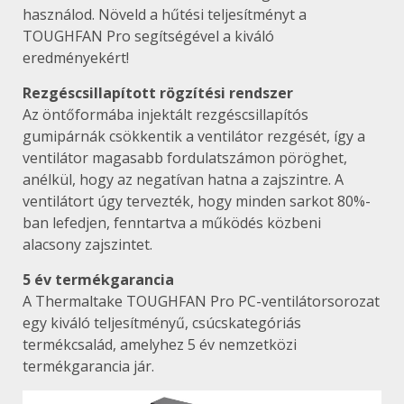
használod. Növeld a hűtési teljesítményt a
TOUGHFAN Pro segítségével a kiváló
eredményekért!
Rezgéscsillapított rögzítési rendszer
Az öntőformába injektált rezgéscsillapítós
gumipárnák csökkentik a ventilátor rezgését, így a
ventilátor magasabb fordulatszámon pöröghet,
anélkül, hogy az negatívan hatna a zajszintre. A
ventilátort úgy tervezték, hogy minden sarkot 80%-
ban lefedjen, fenntartva a működés közbeni
alacsony zajszintet.
5 év termékgarancia
A Thermaltake TOUGHFAN Pro PC-ventilátorsorozat
egy kiváló teljesítményű, csúcskategóriás
termékcsalád, amelyhez 5 év nemzetközi
termékgarancia jár.