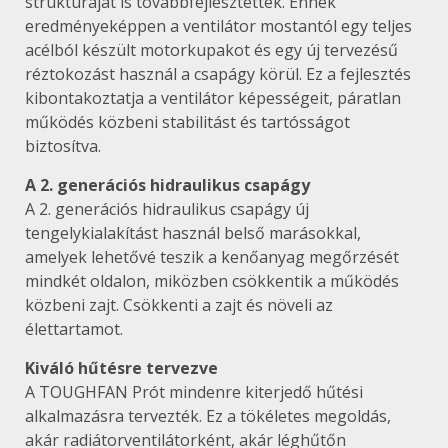
struktúráját is továbbfejlesztették. Ennek
eredményeképpen a ventilátor mostantól egy teljes
acélból készült motorkupakot és egy új tervezésű
réztokozást használ a csapágy körül. Ez a fejlesztés
kibontakoztatja a ventilátor képességeit, páratlan
működés közbeni stabilitást és tartósságot
biztosítva.
A 2. generációs hidraulikus csapágy
A 2. generációs hidraulikus csapágy új
tengelykialakítást használ belső marásokkal,
amelyek lehetővé teszik a kenőanyag megőrzését
mindkét oldalon, miközben csökkentik a működés
közbeni zajt. Csökkenti a zajt és növeli az
élettartamot.
Kiváló hűtésre tervezve
A TOUGHFAN Prót mindenre kiterjedő hűtési
alkalmazásra tervezték. Ez a tökéletes megoldás,
akár radiátorventilátorként, akár léghűtőn