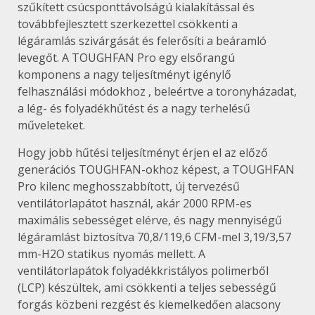
szűkített csúcsponttávolságú kialakítással és
továbbfejlesztett szerkezettel csökkenti a
légáramlás szivárgását és felerősíti a beáramló
levegőt. A TOUGHFAN Pro egy elsőrangú
komponens a nagy teljesítményt igénylő
felhasználási módokhoz , beleértve a toronyházadat,
a lég- és folyadékhűtést és a nagy terhelésű
műveleteket.
Hogy jobb hűtési teljesítményt érjen el az előző
generációs TOUGHFAN-okhoz képest, a TOUGHFAN
Pro kilenc meghosszabbított, új tervezésű
ventilátorlapátot használ, akár 2000 RPM-es
maximális sebességet elérve, és nagy mennyiségű
légáramlást biztosítva 70,8/119,6 CFM-mel 3,19/3,57
mm-H2O statikus nyomás mellett. A
ventilátorlapátok folyadékkristályos polimerből
(LCP) készültek, ami csökkenti a teljes sebességű
forgás közbeni rezgést és kiemelkedően alacsony