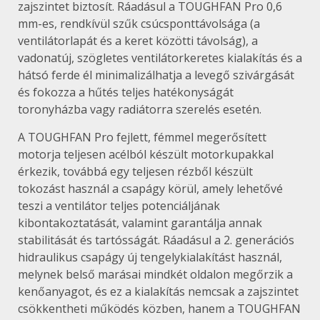
zajszintet biztosít. Ráadásul a TOUGHFAN Pro 0,6
mm-es, rendkívül szűk csúcsponttávolsága (a
ventilátorlapát és a keret közötti távolság), a
vadonatúj, szögletes ventilátorkeretes kialakítás és a
hátsó ferde él minimalizálhatja a levegő szivárgását
és fokozza a hűtés teljes hatékonyságát
toronyházba vagy radiátorra szerelés esetén.
A TOUGHFAN Pro fejlett, fémmel megerősített
motorja teljesen acélból készült motorkupakkal
érkezik, továbbá egy teljesen rézből készült
tokozást használ a csapágy körül, amely lehetővé
teszi a ventilátor teljes potenciáljának
kibontakoztatását, valamint garantálja annak
stabilitását és tartósságát. Ráadásul a 2. generációs
hidraulikus csapágy új tengelykialakítást használ,
melynek belső marásai mindkét oldalon megőrzik a
kenőanyagot, és ez a kialakítás nemcsak a zajszintet
csökkentheti működés közben, hanem a TOUGHFAN