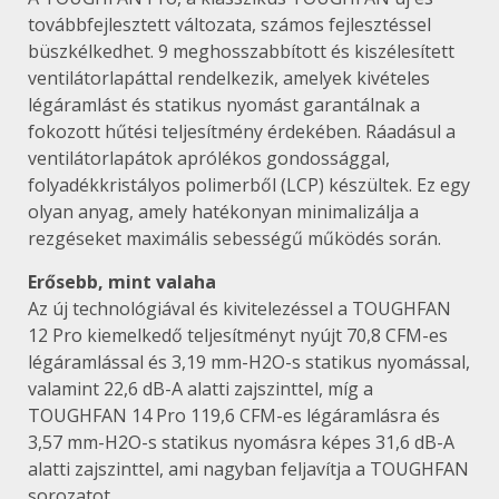
továbbfejlesztett változata, számos fejlesztéssel
büszkélkedhet. 9 meghosszabbított és kiszélesített
ventilátorlapáttal rendelkezik, amelyek kivételes
légáramlást és statikus nyomást garantálnak a
fokozott hűtési teljesítmény érdekében. Ráadásul a
ventilátorlapátok aprólékos gondossággal,
folyadékkristályos polimerből (LCP) készültek. Ez egy
olyan anyag, amely hatékonyan minimalizálja a
rezgéseket maximális sebességű működés során.
Erősebb, mint valaha
Az új technológiával és kivitelezéssel a TOUGHFAN
12 Pro kiemelkedő teljesítményt nyújt 70,8 CFM-es
légáramlással és 3,19 mm-H2O-s statikus nyomással,
valamint 22,6 dB-A alatti zajszinttel, míg a
TOUGHFAN 14 Pro 119,6 CFM-es légáramlásra és
3,57 mm-H2O-s statikus nyomásra képes 31,6 dB-A
alatti zajszinttel, ami nagyban feljavítja a TOUGHFAN
sorozatot.