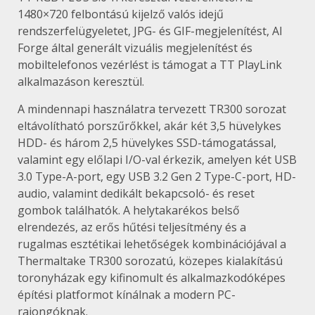
1480×720 felbontású kijelző valós idejű
rendszerfelügyeletet, JPG- és GIF-megjelenítést, AI
Forge által generált vizuális megjelenítést és
mobiltelefonos vezérlést is támogat a TT PlayLink
alkalmazáson keresztül.
A mindennapi használatra tervezett TR300 sorozat
eltávolítható porszűrőkkel, akár két 3,5 hüvelykes
HDD- és három 2,5 hüvelykes SSD-támogatással,
valamint egy előlapi I/O-val érkezik, amelyen két USB
3.0 Type-A-port, egy USB 3.2 Gen 2 Type-C-port, HD-
audio, valamint dedikált bekapcsoló- és reset
gombok találhatók. A helytakarékos belső
elrendezés, az erős hűtési teljesítmény és a
rugalmas esztétikai lehetőségek kombinációjával a
Thermaltake TR300 sorozatú, közepes kialakítású
toronyházak egy kifinomult és alkalmazkodóképes
építési platformot kínálnak a modern PC-
rajongóknak.