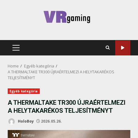
Skip
to
content
PRIMARY
MENU
Home
Egyéb kategória
A THERMALTAKE TR300 ÚJRAÉRTELMEZI A HELYTAKARÉKOS
TELJESÍTMÉNYT
Egyéb kategória
A THERMALTAKE TR300 ÚJRAÉRTELMEZI
A HELYTAKARÉKOS TELJESÍTMÉNYT
HoloBoy
2026.05.26.