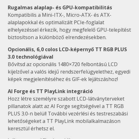
Rugalmas alaplap- és GPU-kompatibilitás
Kompatibilis a Mini-ITX-, Micro-ATX- és ATX-
alaplapokkal és optimalizált PCIe-foglalat
elhelyezéssel érkezik, hogy megfelelő GPU-telepítést
biztosítson a különböző elrendezésekben.
Opcionális, 6,0 colos LCD-képernyő TT RGB PLUS
3.0 technológiával
Bővítsd az opcionális 1480×720 felbontású LCD
kijelzővel a valós idejű rendszerfelügyelethez, egyedi
képek megjelenítéséhez és GIF-ek lejátszáshoz!
AI Forge és TT PlayLink integráció
Hozz létre személyre szabott LCD-látványterveket
pillanatok alatt az AI Forge segítségével a TT RGB
PLUS 3.0-n belül! További vezérlési és testreszabási
lehetőségeket a TT PlayLink mobilalkalmazáson
keresztül érhetsz el.