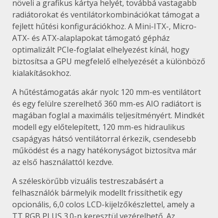
növeli a grafikus kártya helyét, továbbá vastagabb
radiátorokat és ventilátorkombinációkat támogat a
fejlett hűtési konfigurációkhoz. A Mini-ITX-, Micro-
ATX- és ATX-alaplapokat támogató gépház
optimalizált PCIe-foglalat elhelyezést kínál, hogy
biztosítsa a GPU megfelelő elhelyezését a különböző
kialakításokhoz.
A hűtéstámogatás akár nyolc 120 mm-es ventilátort
és egy felülre szerelhető 360 mm-es AIO radiátort is
magában foglal a maximális teljesítményért. Mindkét
modell egy előtelepített, 120 mm-es hidraulikus
csapágyas hátsó ventilátorral érkezik, csendesebb
működést és a nagy hatékonyságot biztosítva már
az első használattól kezdve.
A széleskörűbb vizuális testreszabásért a
felhasználók bármelyik modellt frissíthetik egy
opcionális, 6,0 colos LCD-kijelzőkészlettel, amely a
TT RGB PLUS 3.0-n keresztül vezérelhető. Az