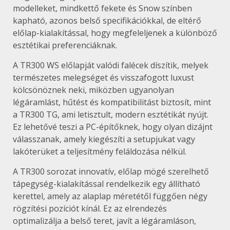
modelleket, mindkettő fekete és Snow színben
kapható, azonos belső specifikációkkal, de eltérő
előlap-kialakítással, hogy megfeleljenek a különböző
esztétikai preferenciáknak.
A TR300 WS előlapját valódi falécek díszítik, melyek
természetes melegséget és visszafogott luxust
kölcsönöznek neki, miközben ugyanolyan
légáramlást, hűtést és kompatibilitást biztosít, mint
a TR300 TG, ami letisztult, modern esztétikát nyújt.
Ez lehetővé teszi a PC-építőknek, hogy olyan dizájnt
válasszanak, amely kiegészíti a setupjukat vagy
lakóterüket a teljesítmény feláldozása nélkül.
A TR300 sorozat innovatív, előlap mögé szerelhető
tápegység-kialakítással rendelkezik egy állítható
kerettel, amely az alaplap méretétől függően négy
rögzítési pozíciót kínál. Ez az elrendezés
optimalizálja a belső teret, javít a légáramláson,