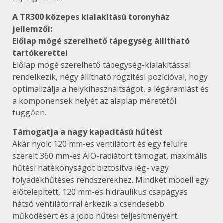
A TR300 közepes kialakítású toronyház
jellemzői:
Előlap mögé szerelhető tápegység állítható
tartókerettel
Előlap mögé szerelhető tápegység-kialakítással
rendelkezik, négy állítható rögzítési pozícióval, hogy
optimalizálja a helykihasználtságot, a légáramlást és
a komponensek helyét az alaplap méretétől
függően.
Támogatja a nagy kapacitású hűtést
Akár nyolc 120 mm-es ventilátort és egy felülre
szerelt 360 mm-es AIO-radiátort támogat, maximális
hűtési hatékonyságot biztosítva lég- vagy
folyadékhűtéses rendszerekhez. Mindkét modell egy
előtelepített, 120 mm-es hidraulikus csapágyas
hátsó ventilátorral érkezik a csendesebb
működésért és a jobb hűtési teljesítményért.