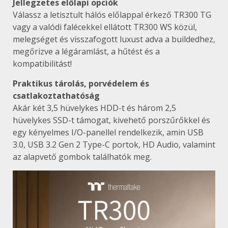
Jellegzetes előlapi opciók
Válassz a letisztult hálós előlappal érkező TR300 TG
vagy a valódi falécekkel ellátott TR300 WS közül,
melegséget és visszafogott luxust adva a buildedhez,
megőrizve a légáramlást, a hűtést és a
kompatibilitást!
Praktikus tárolás, porvédelem és
csatlakoztathatóság
Akár két 3,5 hüvelykes HDD-t és három 2,5
hüvelykes SSD-t támogat, kivehető porszűrőkkel és
egy kényelmes I/O-panellel rendelkezik, amin USB
3.0, USB 3.2 Gen 2 Type-C portok, HD Audio, valamint
az alapvető gombok találhatók meg.