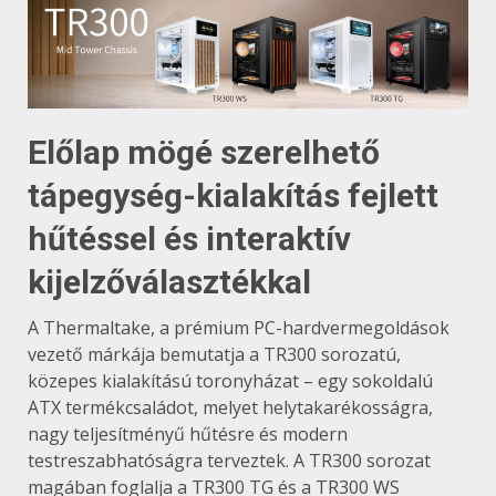
Előlap mögé szerelhető
tápegység-kialakítás fejlett
hűtéssel és interaktív
kijelzőválasztékkal
A Thermaltake, a prémium PC-hardvermegoldások
vezető márkája bemutatja a TR300 sorozatú,
közepes kialakítású toronyházat – egy sokoldalú
ATX termékcsaládot, melyet helytakarékosságra,
nagy teljesítményű hűtésre és modern
testreszabhatóságra terveztek. A TR300 sorozat
magában foglalja a TR300 TG és a TR300 WS