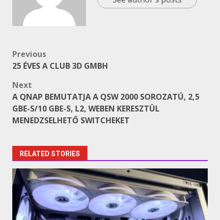
Post
Previous
25 ÉVES A CLUB 3D GMBH
navigation
Next
A QNAP BEMUTATJA A QSW 2000 SOROZATÚ, 2,5
GBE-S/10 GBE-S, L2, WEBEN KERESZTÜL
MENEDZSELHETŐ SWITCHEKET
RELATED STORIES