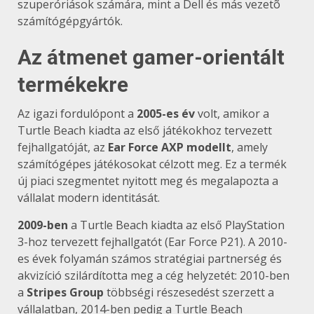
szuperóriások számára, mint a Dell és más vezetõ
számítógépgyártók.
Az átmenet gamer-orientált
termékekre
Az igazi fordulópont a
2005-es év
volt, amikor a
Turtle Beach kiadta az első játékokhoz tervezett
fejhallgatóját, az
Ear Force AXP modellt
, amely
számítógépes játékosokat célzott meg. Ez a termék
új piaci szegmentet nyitott meg és megalapozta a
vállalat modern identitását.
2009-ben
a Turtle Beach kiadta az első PlayStation
3-hoz tervezett fejhallgatót (Ear Force P21). A 2010-
es évek folyamán számos stratégiai partnerség és
akvizíció szilárdította meg a cég helyzetét: 2010-ben
a
Stripes Group
többségi részesedést szerzett a
vállalatban, 2014-ben pedig a Turtle Beach