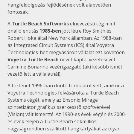
hangfeldolgozás fejlõdésének volt alapvetõen
fontosak.
A
Turtle Beach Softworks
elnevezésû cég mint
önálló entitás
1985-ben
jött létre Roy Smith és
Robert Hoke által New York államban. Az 1988-ban
az Integrated Circuit Systems (ICS) által Voyetra
Technologies-hez megvásárolt vállalat ezt követõen
Voyetra Turtle Beach
nevet kapta, vezetésével
Carmine Bonanno vezérigazgató (aki később ismét
vezetô lett a vállalatnál).
A történet 1996-ban döntõ fordulatot vett, amikor a
Voyetra Technologies felvásárolta a Turtle Beach
Systems cégét, amely az Ensoniq Mirage
szintetizátor grafikus szerkesztõ szoftverével
(Vision) vált ismertté. Az 1990-es évek végén és 2000-
es évek elején a Turtle Beach sokmilliós
nagyságrendben szállított hangkártyákat az olyan