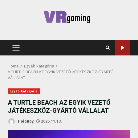
Skip
to
content
PRIMARY
MENU
Home
Egyéb kategória
A TURTLE BEACH AZ EGYIK VEZETŐ JÁTÉKESZKÖZ-GYÁRTÓ
VÁLLALAT
Egyéb kategória
A TURTLE BEACH AZ EGYIK VEZETŐ
JÁTÉKESZKÖZ-GYÁRTÓ VÁLLALAT
HoloBoy
2025.11.13.