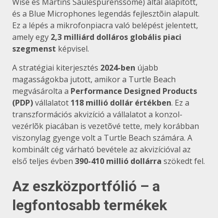
Wise és Martins Saulespurenssome) által alapított,
és a Blue Microphones legendás fejlesztõin alapult.
Ez a lépés a mikrofonpiacra való belépést jelentett,
amely egy
2,3 milliárd dolláros globális piaci
szegmenst
képvisel.
A stratégiai kiterjesztés
2024-ben
újabb
magasságokba jutott, amikor a Turtle Beach
megvásárolta a
Performance Designed Products
(PDP)
vállalatot
118 millió dollár értékben
. Ez a
transzformációs akvizíció a vállalatot a konzol-
vezérlõk piacában is vezetõvé tette, mely korábban
viszonylag gyenge volt a Turtle Beach számára. A
kombinált cég várható bevétele az akvizícióval az
első teljes évben
390-410 millió dollárra
szökedt fel.
Az eszközportfólió – a
legfontosabb termékek