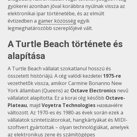
gyökerei azonban jóval korábbra nyúlnak vissza az
elektronikai ipar történetébe, és az elmúlt
évtizedben a
gamer közösség
egyik
legmeghatározóbb szereplőjévé vált.
A Turtle Beach története és
alapítása
A Turtle Beach vállalat szokatlanul hosszú és
összetett históriájú. A cég valódi kezdetei
1975-re
vezethetõk vissza, amikor Carmine Bonanno New
York államban (Queens) az
Octave Electronics
nevű
vállalatot alapította. Ez a korai cég később
Octave-
Plateau
, majd
Voyetra Technologies
названiére
változott. Az 1970-es és 1980-as évek során ezek a
vállalatok szintetizátorokat, hangkártyákat és MIDI-
szoftvert gyártottak – olyan technológiákat, amelyek
az elektronikus zene és számítógépes