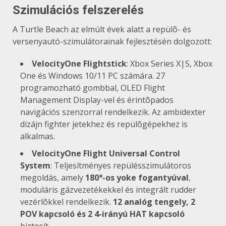
Szimulációs felszerelés
A Turtle Beach az elmúlt évek alatt a repülõ- és
versenyautó-szimulátorainak fejlesztésén dolgozott:
VelocityOne Flightstick
: Xbox Series X|S, Xbox
One és Windows 10/11 PC számára. 27
programozható gombbal, OLED Flight
Management Display-vel és érintõpados
navigációs szenzorral rendelkezik. Az ambidexter
dizájn fighter jetekhez és repülõgépekhez is
alkalmas.
VelocityOne Flight Universal Control
System
: Teljesítményes repülésszimulátoros
megoldás, amely
180°-os yoke fogantyúval
,
moduláris gázvezetékekkel és integrált rudder
vezérlõkkel rendelkezik.
12 analóg tengely, 2
POV kapcsoló és 2 4-irányú HAT kapcsoló
biztosít.