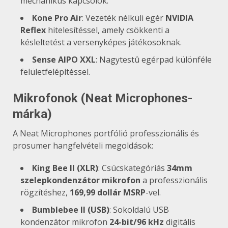
mechanikus kapcsolók.
Kone Pro Air
: Vezeték nélküli egér
NVIDIA
Reflex
hitelesítéssel, amely csökkenti a
késleltetést a versenyképes játékosoknak.
Sense AIPO XXL
: Nagytestû egérpad különféle
felületfelépítéssel.
Mikrofonok (Neat Microphones-
márka)
A Neat Microphones portfólió professzionális és
prosumer hangfelvételi megoldások:
King Bee II (XLR)
: Csúcskategóriás
34mm
szelepkondenzátor mikrofon
a professzionális
rögzítéshez,
169,99 dollár MSRP
-vel.
Bumblebee II (USB)
: Sokoldalú USB
kondenzátor mikrofon
24-bit/96 kHz
digitális