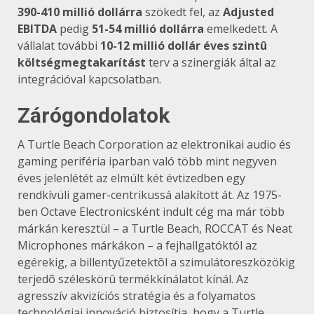
390-410 millió dollárra
szökedt fel, az
Adjusted
EBITDA
pedig
51-54 millió dollárra
emelkedett. A
vállalat további
10-12 millió dollár éves szintû
költségmegtakarítást
terv a szinergiák által az
integrációval kapcsolatban.
Zárógondolatok
A Turtle Beach Corporation az elektronikai audio és
gaming periféria iparban való több mint negyven
éves jelenlétét az elmúlt két évtizedben egy
rendkívüli gamer-centrikussá alakított át. Az 1975-
ben Octave Electronicsként indult cég ma már több
márkán keresztül – a Turtle Beach, ROCCAT és Neat
Microphones márkákon – a fejhallgatóktól az
egérekig, a billentyűzetektõl a szimulátoreszközökig
terjedõ széleskörû termékkínálatot kínál. Az
agresszív akvizíciós stratégia és a folyamatos
technológiai innováció biztosítja, hogy a Turtle