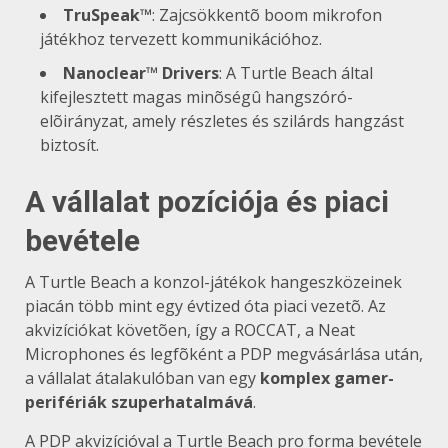
TruSpeak™
: Zajcsökkentõ boom mikrofon
játékhoz tervezett kommunikációhoz.
Nanoclear™ Drivers
: A Turtle Beach által
kifejlesztett magas minõségû hangszóró-
elõirányzat, amely részletes és szilárds hangzást
biztosít.
A vállalat pozíciója és piaci
bevétele
A Turtle Beach a konzol-játékok hangeszközeinek
piacán több mint egy évtized óta piaci vezetõ. Az
akvizíciókat követõen, így a ROCCAT, a Neat
Microphones és legfõként a PDP megvásárlása után,
a vállalat átalakulóban van egy
komplex gamer-
perifériák szuperhatalmává
.
A PDP akvizícióval a Turtle Beach pro forma bevétele