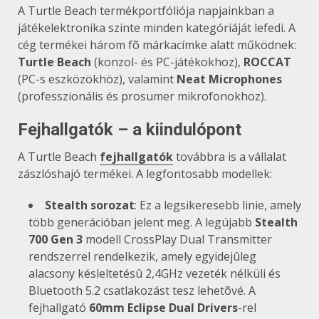
A Turtle Beach termékportfóliója napjainkban a
játékelektronika szinte minden kategóriáját lefedi. A
cég termékei három fõ márkacímke alatt működnek:
Turtle Beach
(konzol- és PC-játékokhoz),
ROCCAT
(PC-s eszközökhöz), valamint
Neat Microphones
(professzionális és prosumer mikrofonokhoz).
Fejhallgatók – a kiindulópont
A Turtle Beach
fejhallgatók
továbbra is a vállalat
zászlóshajó termékei. A legfontosabb modellek:
Stealth sorozat
: Ez a legsikeresebb linie, amely
több generációban jelent meg. A legújabb
Stealth
700 Gen 3
modell CrossPlay Dual Transmitter
rendszerrel rendelkezik, amely egyidejûleg
alacsony késleltetésû 2,4GHz vezeték nélküli és
Bluetooth 5.2 csatlakozást tesz lehetõvé. A
fejhallgató
60mm Eclipse Dual Drivers
-rel