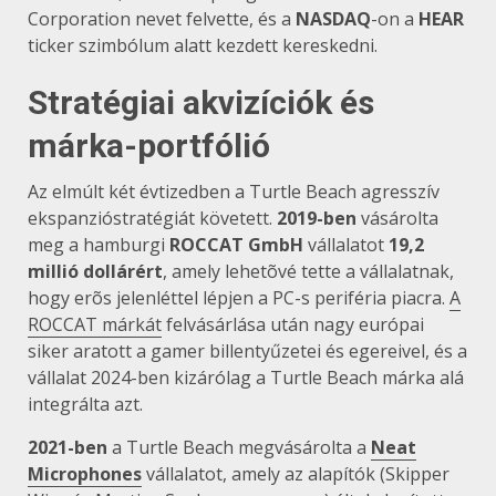
Corporation nevet felvette, és a
NASDAQ
-on a
HEAR
ticker szimbólum alatt kezdett kereskedni.
Stratégiai akvizíciók és
márka-portfólió
Az elmúlt két évtizedben a Turtle Beach agresszív
ekspanzióstratégiát követett.
2019-ben
vásárolta
meg a hamburgi
ROCCAT GmbH
vállalatot
19,2
millió dollárért
, amely lehetõvé tette a vállalatnak,
hogy erõs jelenléttel lépjen a PC-s periféria piacra.
A
ROCCAT márkát
felvásárlása után nagy európai
siker aratott a gamer billentyűzetei és egereivel, és a
vállalat 2024-ben kizárólag a Turtle Beach márka alá
integrálta azt.
2021-ben
a Turtle Beach megvásárolta a
Neat
Microphones
vállalatot, amely az alapítók (Skipper