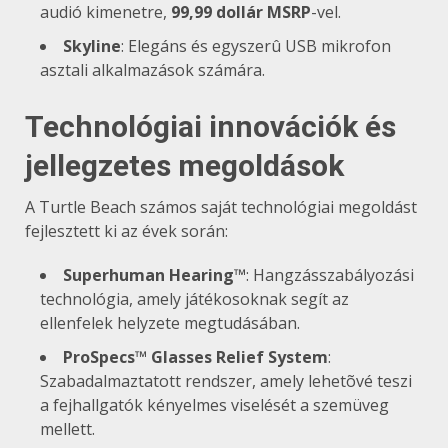
audió kimenetre,
99,99 dollár MSRP
-vel.
Skyline
: Elegáns és egyszerû USB mikrofon
asztali alkalmazások számára.
Technológiai innovációk és
jellegzetes megoldások
A Turtle Beach számos saját technológiai megoldást
fejlesztett ki az évek során:
Superhuman Hearing™
: Hangzásszabályozási
technológia, amely játékosoknak segít az
ellenfelek helyzete megtudásában.
ProSpecs™ Glasses Relief System
:
Szabadalmaztatott rendszer, amely lehetõvé teszi
a fejhallgatók kényelmes viselését a szemüveg
mellett.