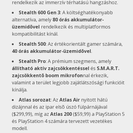
rendelkezik az immerzív térhatású hangzáshoz.
Stealth 600 Gen 3
: A költséghatékonyabb
alternatíva, amely
80 órás akkumulátor-
üzemidõvel
rendelkezik és multiplatformos
kompatibilitást kínál.
Stealth 500
: Az értékorientált gamer számára,
40 órás akkumulátor-üzemidõvel
.
Stealth Pro
: A prémium szegmens, amely
állítható aktív zajcsökkentéssel
és
S.M.A.R.T.
zajcsökkentõ boom mikrofon
nal érkezik,
valamint a terület legjobb zajátlátszósági funkcióit
kínálja.
Atlas sorozat
: Az
Atlas Air
nyitott hátú
dizájnnal és az ipar elsõ úszó fülpárnájával
($299,99), míg az
Atlas 200
($59,99) a PlayStation 5
és PlayStation 4 számára tervezett vezetékes
modell.