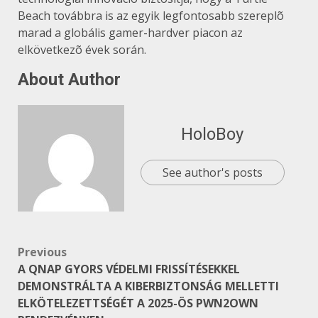
Beach továbbra is az egyik legfontosabb szereplõ
marad a globális gamer-hardver piacon az
elkövetkezõ évek során.
About Author
HoloBoy
See author's posts
Post
Previous
A QNAP GYORS VÉDELMI FRISSÍTÉSEKKEL
navigation
DEMONSTRÁLTA A KIBERBIZTONSÁG MELLETTI
ELKÖTELEZETTSÉGÉT A 2025-ÖS PWN2OWN