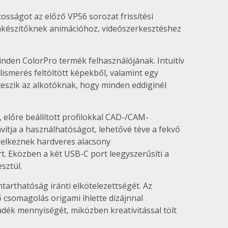
osságot az előző VP56 sorozat frissítési
omkészítőknek animációhoz, videószerkesztéshez
inden ColorPro termék felhasználójának. Intuitív
lismerés feltöltött képekből, valamint egy
teszik az alkotóknak, hogy minden eddiginél
 előre beállított profilokkal CAD-/CAM-
vítja a használhatóságot, lehetővé téve a fekvő
ndelkeznek hardveres alacsony
t. Eközben a két USB-C port leegyszerűsíti a
sztül.
arthatóság iránti elkötelezettségét. Az
 csomagolás origami ihlette dizájnnal
adék mennyiségét, miközben kreativitással tölt