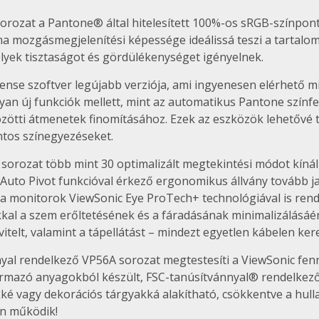
sorozat a Pantone® által hitelesített 100%-os sRGB-színpont
ima mozgásmegjelenítési képessége ideálissá teszi a tartal
ek tisztaságot és gördülékenységet igényelnek.
Sense szoftver legújabb verziója, ami ingyenesen elérhető m
lyan új funkciók mellett, mint az automatikus Pantone színfe
zötti átmenetek finomításához. Ezek az eszközök lehetővé 
ntos színegyezéseket.
sorozat több mint 30 optimalizált megtekintési módot kínál,
Auto Pivot funkcióval érkező ergonomikus állvány tovább ja
ek a monitorok ViewSonic Eye ProTech+ technológiával is re
kal a szem erőltetésének és a fáradásának minimalizálásáér
itelt, valamint a tápellátást – mindezt egyetlen kábelen kere
al rendelkező VP56A sorozat megtestesíti a ViewSonic fennt
zármazó anyagokból készült, FSC-tanúsítvánnyal® rendelkező
kké vagy dekorációs tárgyakká alakítható, csökkentve a hull
n működik
!