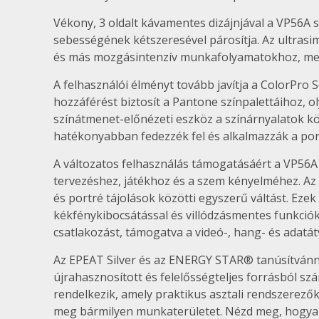
Vékony, 3 oldalt kávamentes dizájnjával a VP56A 
sebességének kétszeresével párosítja. Az ultras
és más mozgásintenzív munkafolyamatokhoz, mely
A felhasználói élményt tovább javítja a ColorPro 
hozzáférést biztosít a Pantone színpalettáihoz, o
színátmenet-előnézeti eszköz a színárnyalatok kö
hatékonyabban fedezzék fel és alkalmazzák a po
A változatos felhasználás támogatásáért a VP56A 
tervezéshez, játékhoz és a szem kényelméhez. Az 
és portré tájolások közötti egyszerű váltást. Ez
kékfénykibocsátással és villódzásmentes funkciók
csatlakozást, támogatva a videó-, hang- és adatátv
Az EPEAT Silver és az ENERGY STAR® tanúsítvánny
újrahasznosított és felelősségteljes forrásból s
rendelkezik, amely praktikus asztali rendszerező
meg bármilyen munkaterületet.
Nézd meg, hogya