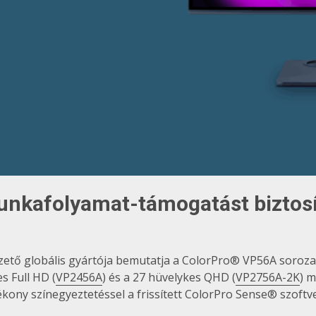
munkafolyamat-támogatást biztosít
ezető globális gyártója bemutatja a ColorPro® VP56A soroz
s Full HD (
VP2456A
) és a 27 hüvelykes QHD (
VP2756A-2K
) 
ékony színegyeztetéssel a frissített ColorPro Sense® szoftv