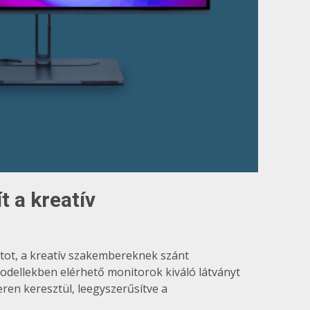
 a kreatív
atot, a kreatív szakembereknek szánt
modellekben elérhető monitorok kiváló látványt
eren keresztül, leegyszerűsítve a