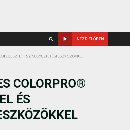
NÉZD ÉLŐBEN
BBFEJLESZTETT SZÍNEGYEZTETÉSI ESZKÖZÖKKEL
-ES COLORPRO®
EL ÉS
 ESZKÖZÖKKEL