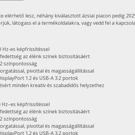
elérhető lesz, néhány kiválasztott ázsiai piacon pedig 2025
ük, látogass el a termékoldalakra, vagy vedd fel a kapcsolat
0 Hz-es képfrissítéssel
fedettség az élénk színek biztosításáért
E<2 színpontosság
orgatással, pivottal és magasságállítással
DisplayPort 1.2 és USB-A 3.2 portok
ésért minden kreatív és szabadidős helyzethez
 Hz–es képfrissítéssel
fedettség az élénk színek biztosításáért
E<2 színpontosság
orgatással, pivottal és magasságállítással
DisplayPort 1.2 és USB-A 3.2 portok