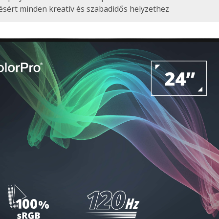
ésért minden kreatív és szabadidős helyzethez