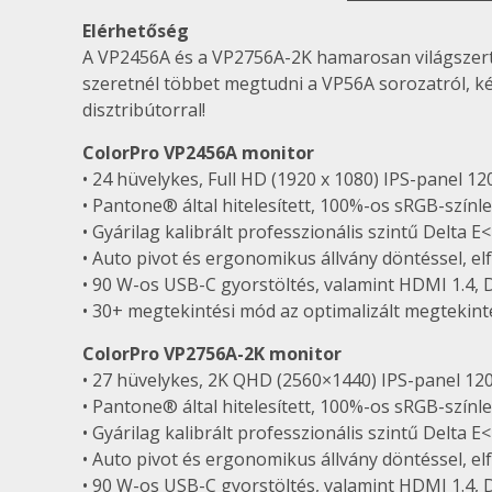
Elérhetőség
A VP2456A és a VP2756A-2K hamarosan világszerte 
szeretnél többet megtudni a VP56A sorozatról, kérj
disztribútorral!
ColorPro VP2456A monitor
• 24 hüvelykes, Full HD (1920 x 1080) IPS-panel 12
• Pantone® által hitelesített, 100%-os sRGB-színle
• Gyárilag kalibrált professzionális szintű Delta 
• Auto pivot és ergonomikus állvány döntéssel, elf
• 90 W-os USB-C gyorstöltés, valamint HDMI 1.4, 
• 30+ megtekintési mód az optimalizált megtekint
ColorPro VP2756A-2K monitor
• 27 hüvelykes, 2K QHD (2560×1440) IPS-panel 120
• Pantone® által hitelesített, 100%-os sRGB-színle
• Gyárilag kalibrált professzionális szintű Delta 
• Auto pivot és ergonomikus állvány döntéssel, elf
• 90 W-os USB-C gyorstöltés, valamint HDMI 1.4, 