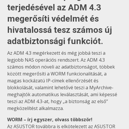
terjedésével az ADM 4.3
megerősíti védelmét és
hivatalossá tesz számos új
adatbiztonsági funkciót.
Az ADM 4.3 megérkezett és még jobbá teszi a
legjobb NAS operációs rendszert. Az ADM 4.3
számos módon növeli az adatbiztonságot, többek
között megerősíti a WORM funkcionalitását, a
magas kockázatú IP-címek ellenőrzését és
blokkolását, valamint lehetővé teszi a MyArchive-
meghajtók automatikus leválasztását, ami képessé
teszi az ADM 4.3-at, hogy „a biztonság az első”
megközelítést alkalmazza.
WORM – írj egyszer, olvass többször!
Az ASUSTOR továbbra is elkötelezett az ASUSTOR