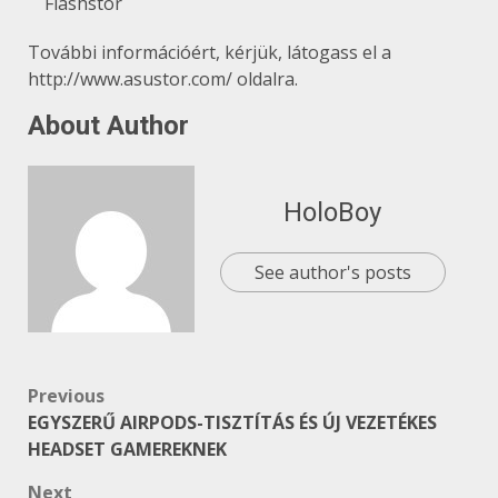
Flashstor
További információért, kérjük, látogass el a
http://www.asustor.com/ oldalra.
About Author
HoloBoy
See author's posts
Post
Previous
EGYSZERŰ AIRPODS-TISZTÍTÁS ÉS ÚJ VEZETÉKES
navigation
HEADSET GAMEREKNEK
Next