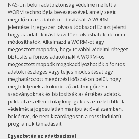
NAS-on belüli adatbiztonság védelme mellett a
WORM technológia bevezetésével, amely segít
megelőzni az adatok módosítását. A WORM
jelentése: írj egyszer, olvass többször! Ez azt jelenti,
hogy az adatok írást követően olvashatók, de nem
módosíthatók. Alkalmazd a WORM-ot egy
megosztott mappára, hogy további védelmi réteget
biztosíts a fontos adatoknak! A WORM-os
megosztott mappák megakadályozhatják a fontos
adatok részleges vagy teljes módosítását egy
meghatározott megőrzési időszakon belül, hogy
megfeleljenek a különböző adatmegőrzési
szabványoknak és biztosítsák az értékes adatok,
például a szellemi tulajdonjogok és az üzleti titkok
védelmét a jogosulatlan manipulációval szemben,
beleértve, de nem kizárólagosan a rosszindulatú
programok támadásait.
Egyeztetés az adatbázissal