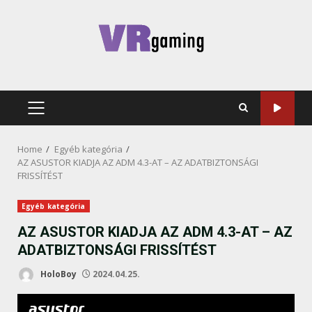
Skip
to
content
PRIMARY
MENU
Home
Egyéb kategória
AZ ASUSTOR KIADJA AZ ADM 4.3-AT – AZ ADATBIZTONSÁGI
FRISSÍTÉST
Egyéb kategória
AZ ASUSTOR KIADJA AZ ADM 4.3-AT – AZ
ADATBIZTONSÁGI FRISSÍTÉST
HoloBoy
2024.04.25.