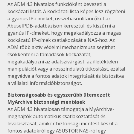
Az ADM 4.3 hivatalos funkcióként bevezeti a
kockázati listát. A kockázati lista képes lesz rögzíteni
a gyanús IP-címeket, összehasonlítani őket az
AbuseIPDB-adatbázison keresztül, és kiszűrni a
gyanús IP-címeket, hogy megakadályozza a magas
kockázatú IP-címek csatlakozását a NAS-hoz. Az
ADM több aktív védelmi mechanizmusa segíthet
csökkenteni a támadások kockázatát,
megakadályozni az adatszivárgást, az illetéktelen
manipulációt vagy a rosszindulatú titkosítást, ezáltal
megvédve a fontos adatok integritását és biztosítva
a vállalati információbiztonságot.
Biztonságosabb és egyszerűbb ütemezett
MyArchive biztonsági mentések
Az ADM 4.3 hivatalosan támogatja a MyArchive-
meghajtók automatikus csatlakoztatását és
leválasztását, amikor biztonsági mentést készít a
fontos adatokról egy ASUSTOR NAS-ról egy