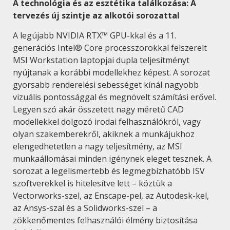
A technológia és az esztétika találkozása: A
tervezés új szintje az alkotói sorozattal
A legújabb NVIDIA RTX™ GPU-kkal és a 11.
generációs Intel® Core processzorokkal felszerelt
MSI Workstation laptopjai dupla teljesítményt
nyújtanak a korábbi modellekhez képest. A sorozat
gyorsabb renderelési sebességet kínál nagyobb
vizuális pontossággal és megnövelt számítási erővel.
Legyen szó akár összetett nagy méretű CAD
modellekkel dolgozó irodai felhasználókról, vagy
olyan szakemberekről, akiknek a munkájukhoz
elengedhetetlen a nagy teljesítmény, az MSI
munkaállomásai minden igénynek eleget tesznek. A
sorozat a legelismertebb és legmegbízhatóbb ISV
szoftverekkel is hitelesítve lett – köztük a
Vectorworks-szel, az Enscape-pel, az Autodesk-kel,
az Ansys-szal és a Solidworks-szel – a
zökkenőmentes felhasználói élmény biztosítása