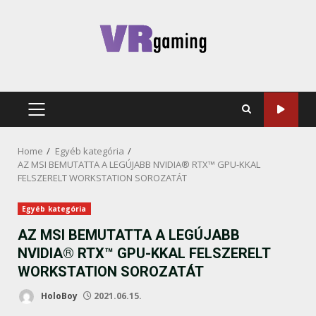
Skip
to
content
PRIMARY
MENU
Home
Egyéb kategória
AZ MSI BEMUTATTA A LEGÚJABB NVIDIA® RTX™ GPU-KKAL
FELSZERELT WORKSTATION SOROZATÁT
Egyéb kategória
AZ MSI BEMUTATTA A LEGÚJABB
NVIDIA® RTX™ GPU-KKAL FELSZERELT
WORKSTATION SOROZATÁT
HoloBoy
2021.06.15.