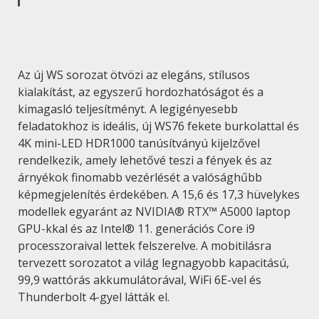
Az új WS sorozat ötvözi az elegáns, stílusos
kialakítást, az egyszerű hordozhatóságot és a
kimagasló teljesítményt. A legigényesebb
feladatokhoz is ideális, új WS76 fekete burkolattal és
4K mini-LED HDR1000 tanúsítványú kijelzővel
rendelkezik, amely lehetővé teszi a fények és az
árnyékok finomabb vezérlését a valósághűbb
képmegjelenítés érdekében. A 15,6 és 17,3 hüvelykes
modellek egyaránt az NVIDIA® RTX™ A5000 laptop
GPU-kkal és az Intel® 11. generációs Core i9
processzoraival lettek felszerelve. A mobitilásra
tervezett sorozatot a világ legnagyobb kapacitású,
99,9 wattórás akkumulátorával, WiFi 6E-vel és
Thunderbolt 4-gyel látták el.