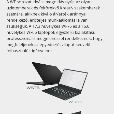
A WF sorozat ideális megoldás nyújt az olyan
üzletemberek és feltörekvő kreatív szakemberek
számára, akiknek kiváló ár/érték aránnyal
rendelkező, erőteljes munkaállomásra van
szükségük. A 17,3 hüvelykes WF76 és a 15,6
hüvelykes WF66 laptopok egyszerű kialakítású,
professzionális megjelenéssel rendelkeznek, hogy
megfeleljenek az egyedi ízlésvilágot kedvelő
felhasználók igényeinek.