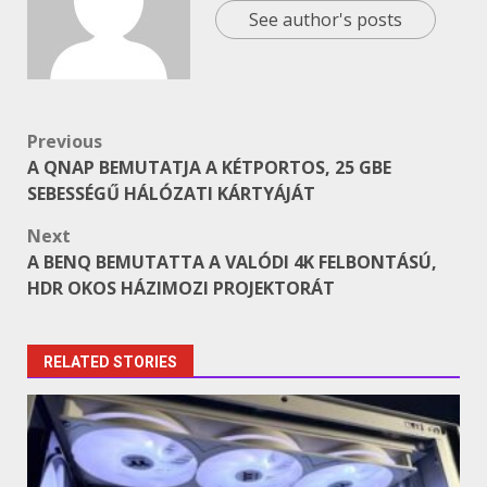
See author's posts
Post
Previous
A QNAP BEMUTATJA A KÉTPORTOS, 25 GBE
navigation
SEBESSÉGŰ HÁLÓZATI KÁRTYÁJÁT
Next
A BENQ BEMUTATTA A VALÓDI 4K FELBONTÁSÚ,
HDR OKOS HÁZIMOZI PROJEKTORÁT
RELATED STORIES