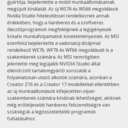
gyártója, bejelentette a mobil munkaállomásainak
megújult kínálatát. Az új WS76 és WS66 megoldások
Nvidia Studio hitelesítéssel rendelkeznek annak
érdekében, hogy a hardveres és a szoftveres
illesztőprogramok megfeleljenek a legigényesek
kreatív munkafolyamatok követelményeinek. Az MSI
ezenfelül bejelentette a vadonatúj dizájnnal
rendelkező WE76, WF76 és WF66 megoldásait is a
szakemberek számára. Az MSI nemrégiben
jelentette meg legújabb NVIDIA Studio által
ellenőrzött tartalomgyártó sorozatát a
folyamatosan utazó alkotók számára, azonban a
Creator Z16 és a Creator 17 modellekkel ellentétben
az új munkaállomások kifejezetten olyan
szakemberek számára kínálnak lehetőséget, akiknek
még erőteljesebb hardveres felszereltségre van
szükségük a legösszetettebb programok
futtatásához.