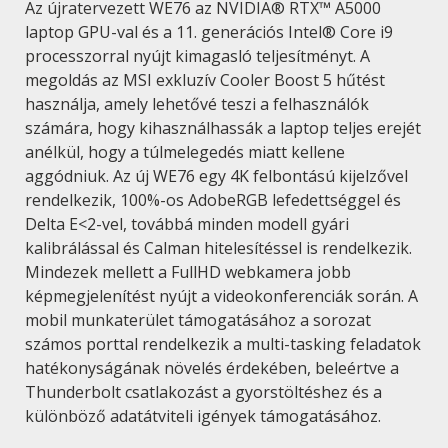
Az újratervezett WE76 az NVIDIA® RTX™ A5000
laptop GPU-val és a 11. generációs Intel® Core i9
processzorral nyújt kimagasló teljesítményt. A
megoldás az MSI exkluzív Cooler Boost 5 hűtést
használja, amely lehetővé teszi a felhasználók
számára, hogy kihasználhassák a laptop teljes erejét
anélkül, hogy a túlmelegedés miatt kellene
aggódniuk. Az új WE76 egy 4K felbontású kijelzővel
rendelkezik, 100%-os AdobeRGB lefedettséggel és
Delta E<2-vel, továbbá minden modell gyári
kalibrálással és Calman hitelesítéssel is rendelkezik.
Mindezek mellett a FullHD webkamera jobb
képmegjelenítést nyújt a videokonferenciák során. A
mobil munkaterület támogatásához a sorozat
számos porttal rendelkezik a multi-tasking feladatok
hatékonyságának növelés érdekében, beleértve a
Thunderbolt csatlakozást a gyorstöltéshez és a
különböző adatátviteli igények támogatásához.