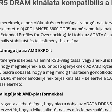
R5 DRAM kínálata kompatibilis a
 gamereknek, esportolóknak és technológiai rajongóknak terv
bejelentette új XPG LANCER 5600 DDR5-memóriamoduljainak
Extended Profiles for Overclocking). Mi több, az ADATA és
lis stabilitást és teljesítményt biztosítva.
 támogatja az AMD EXPO-t
ényre is képes, valamint RGB-világítással vagy anélkül is k
et, hogy megfeleljenek a különböző igényeknek. Az AMD Ryz
iacra dobását, hogy a még mindig frissítésen gondolkodó
G DDR5-memóriamodelljeinek teljes kínálata – beleértve a 
esz elérhető.
 a legújabb AMD-platformokkal
agadta a lehetőséget, hogy piacra dobja az ADATA DDR5 
ervezték, hogy a lelkes alkotóknak és más felhasználóknak 