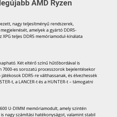
 legújabb AMD Ryzen
ezett, nagy teljesítményű rendszerek,
 megjelenését, amelyek a gyártó DDR5-
 az XPG teljes DDR5 memóriamodul-kínálata
apható. Két eltérő színű hűtőbordával is
en 7000-es sorozatú processzorok bejelentésekor
 játékosok DDR5-re válthassanak, és élvezhessék
CASTER-t, a LANCER-t és a HUNTER-t – támogatni
5600 U-DIMM memóriamodult, amely szintén
is nagy számítási hatékonyságot, valamint stabil