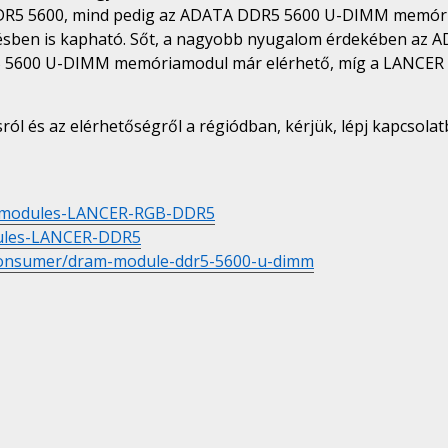
DDR5 5600, mind pedig az ADATA DDR5 5600 U-DIMM memória 
elésben is kapható. Sőt, a nagyobb nyugalom érdekében az
R5 5600 U-DIMM memóriamodul már elérhető, míg a LANCER
l és az elérhetőségről a régiódban, kérjük, lépj kapcsolatb
-modules-LANCER-RGB-DDR5
ules-LANCER-DDR5
consumer/dram-module-ddr5-5600-u-dimm