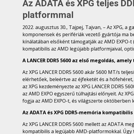
Az ADATA és XPG teljes DD
platformmal
2022. augusztus 30., Tajpej, Tajvan, – Az XPG, a
komponensek és perifériák vezető gyártója ma 
kínálatában elsőként támogatják az AMD EXPO-t (
kompatibilis az AMD legújabb platformjaival, optimá
A LANCER DDR5 5600 az első megoldás, amely
Az XPG LANCER DDR5 5600 akár 5600 MT/s teljesítm
elérhetőek, beleértve az éjfeketét és a hófehér
az XPG kezdeményezte az XPG LANCER DDR5 5600 p
az AMD EXPO egyszerű túlhajtási előnyeit. Az XP
fogja az AMD EXPO-t, és világszerte októberben l
Az ADATA és XPG DDR5-memória kompatibilis
Az XPG LANCER DDR5 5600 mellett az ADATA megr
kompatibilis a legújabb AMD-platformokkal. Úgy t