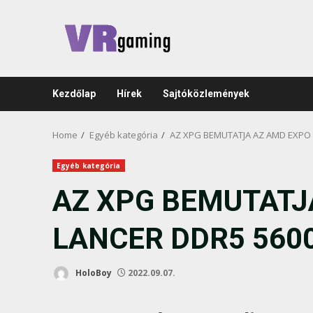
Skip
to
content
Kezdőlap
Hírek
Sajtóközlemények
Home
Egyéb kategória
AZ XPG BEMUTATJA AZ AMD EXPO
Egyéb kategória
AZ XPG BEMUTATJ
LANCER DDR5 560
HoloBoy
2022.09.07.