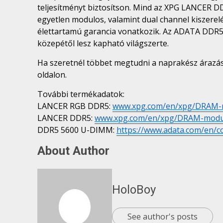
teljesítményt biztosítson. Mind az XPG LANCER 
egyetlen modulos, valamint dual channel kiszer
élettartamú garancia vonatkozik. Az ADATA DD
közepétől lesz kapható világszerte.
Ha szeretnél többet megtudni a naprakész árazásró
oldalon.
További termékadatok:
LANCER RGB DDR5:
www.xpg.com/en/xpg/DRAM
LANCER DDR5:
www.xpg.com/en/xpg/DRAM-mod
DDR5 5600 U-DIMM:
https://www.adata.com/en/
About Author
HoloBoy
See author's posts