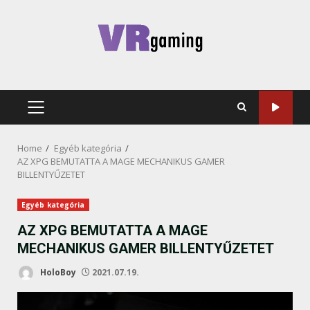
Skip
to
content
PRIMARY
MENU
Home
Egyéb kategória
AZ XPG BEMUTATTA A MAGE MECHANIKUS GAMER
BILLENTYŰZETET
Egyéb kategória
AZ XPG BEMUTATTA A MAGE
MECHANIKUS GAMER BILLENTYŰZETET
HoloBoy
2021.07.19.