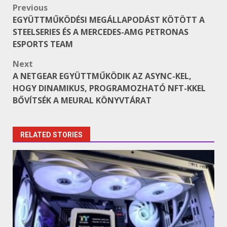
Post
Previous
EGYÜTTMŰKÖDÉSI MEGÁLLAPODÁST KÖTÖTT A
navigation
STEELSERIES ÉS A MERCEDES-AMG PETRONAS
ESPORTS TEAM
Next
A NETGEAR EGYÜTTMŰKÖDIK AZ ASYNC-KEL,
HOGY DINAMIKUS, PROGRAMOZHATÓ NFT-KKEL
BŐVÍTSÉK A MEURAL KÖNYVTÁRAT
RELATED STORIES