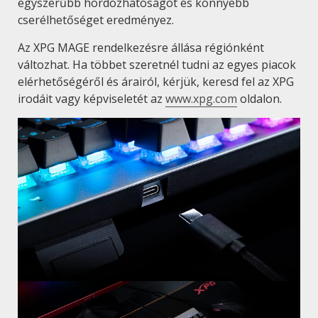
egyszerűbb hordozhatóságot és könnyebb
cserélhetőséget eredményez.
Az XPG MAGE rendelkezésre állása régiónként
változhat. Ha többet szeretnél tudni az egyes piacok
elérhetőségéről és árairól, kérjük, keresd fel az XPG
irodáit vagy képviseletét az
www.xpg.com
oldalon.