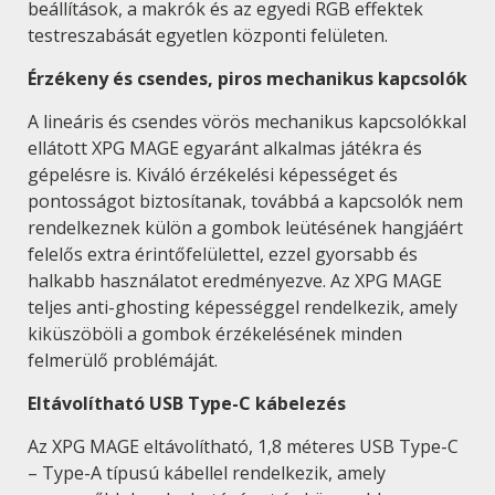
beállítások, a makrók és az egyedi RGB effektek
testreszabását egyetlen központi felületen.
Érzékeny és csendes, piros mechanikus kapcsolók
A lineáris és csendes vörös mechanikus kapcsolókkal
ellátott XPG MAGE egyaránt alkalmas játékra és
gépelésre is. Kiváló érzékelési képességet és
pontosságot biztosítanak, továbbá a kapcsolók nem
rendelkeznek külön a gombok leütésének hangjáért
felelős extra érintőfelülettel, ezzel gyorsabb és
halkabb használatot eredményezve. Az XPG MAGE
teljes anti-ghosting képességgel rendelkezik, amely
kiküszöböli a gombok érzékelésének minden
felmerülő problémáját.
Eltávolítható USB Type-C kábelezés
Az XPG MAGE eltávolítható, 1,8 méteres USB Type-C
– Type-A típusú kábellel rendelkezik, amely