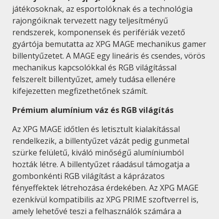
játékosoknak, az esportolóknak és a technológia
rajongóiknak tervezett nagy teljesítményű
rendszerek, komponensek és perifériák vezető
gyártója bemutatta az XPG MAGE mechanikus gamer
billentyűzetet. A MAGE egy lineáris és csendes, vörös
mechanikus kapcsolókkal és RGB világítással
felszerelt billentyűzet, amely tudása ellenére
kifejezetten megfizethetőnek számít.
Prémium alumínium váz és RGB világítás
Az XPG MAGE időtlen és letisztult kialakítással
rendelkezik, a billentyűzet vázát pedig gunmetal
szürke felületű, kiváló minőségű alumíniumból
hozták létre. A billentyűzet ráadásul támogatja a
gombonkénti RGB világítást a káprázatos
fényeffektek létrehozása érdekében. Az XPG MAGE
ezenkívül kompatibilis az XPG PRIME szoftverrel is,
amely lehetővé teszi a felhasználók számára a