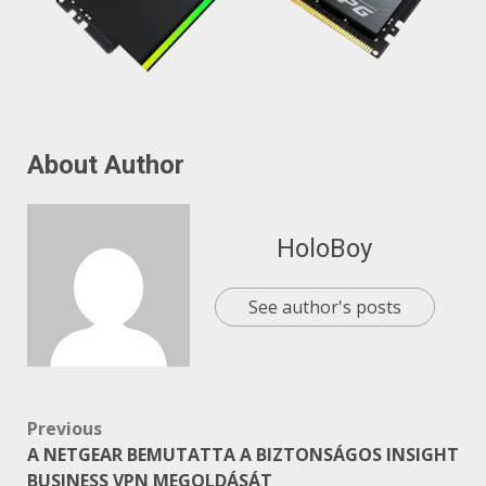
About Author
HoloBoy
See author's posts
Post
Previous
A NETGEAR BEMUTATTA A BIZTONSÁGOS INSIGHT
navigation
BUSINESS VPN MEGOLDÁSÁT