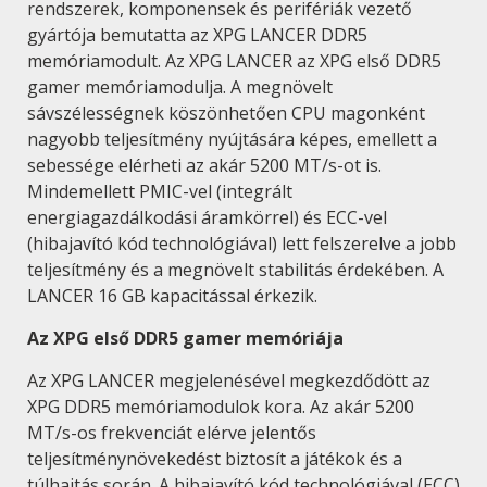
rendszerek, komponensek és perifériák vezető
gyártója bemutatta az XPG LANCER DDR5
memóriamodult. Az XPG LANCER az XPG első DDR5
gamer memóriamodulja. A megnövelt
sávszélességnek köszönhetően CPU magonként
nagyobb teljesítmény nyújtására képes, emellett a
sebessége elérheti az akár 5200 MT/s-ot is.
Mindemellett PMIC-vel (integrált
energiagazdálkodási áramkörrel) és ECC-vel
(hibajavító kód technológiával) lett felszerelve a jobb
teljesítmény és a megnövelt stabilitás érdekében. A
LANCER 16 GB kapacitással érkezik.
Az XPG első DDR5 gamer memóriája
Az XPG LANCER megjelenésével megkezdődött az
XPG DDR5 memóriamodulok kora. Az akár 5200
MT/s-os frekvenciát elérve jelentős
teljesítménynövekedést biztosít a játékok és a
túlhajtás során. A hibajavító kód technológiával (ECC)