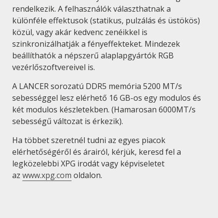
rendelkezik. A felhasználók választhatnak a
különféle effektusok (statikus, pulzálás és üstökös)
közül, vagy akár kedvenc zenéikkel is
szinkronizálhatják a fényeffekteket. Mindezek
beállíthatók a népszerű alaplapgyártók RGB
vezérlőszoftvereivel is.
A LANCER sorozatú DDR5 memória 5200 MT/s
sebességgel lesz elérhető 16 GB-os egy modulos és
két modulos készletekben. (Hamarosan 6000MT/s
sebességű változat is érkezik).
Ha többet szeretnél tudni az egyes piacok
elérhetőségéről és árairól, kérjük, keresd fel a
legközelebbi XPG irodát vagy képviseletet
az
www.xpg.com
oldalon.