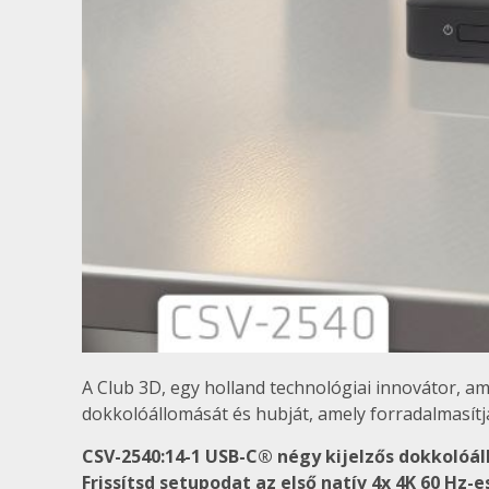
A Club 3D, egy holland technológiai innovátor, am
dokkolóállomását és hubját, amely forradalmasít
CSV-2540:14-1 USB-C® négy kijelzős dokkolóá
Frissítsd setupodat az első natív 4x 4K 60 Hz-