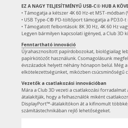
EZ A NAGY TELJESÍTMÉNYŰ USB-C® HUB A KÖVE
• Támogatja a kétszer 4K 60 Hz-et MST-módban (
• USB Type-C® PD-töltőport támogatja a PD3.0-t
• Támogatott felbontások: 8K 30 Hz, 4K 60 Hz vag
Legyen bármilyen kapcsolati igényed, a Club 3D 
Fenntartható innováció
Újrahasznosított papírdobozokat, biológiailag l
papírkötözőt használunk. Csomagolásunk megfelel
évszázadok helyett néhány hónapon belül. Még a 
elkötelezettségünket, miközben csúcsminőségű c
Vezetők a csatlakozási innovációban
Mára a Club 3D vezeti a csatlakozási forradalma
átalakítják, hogy a felhasználók miként csatla
DisplayPort™-átalakítókon át a kifinomult többk
számítástechnikában rejlő lehetőségeket.