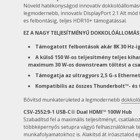
Növeld hatékonyságod innovatív dokkolóállomás
legmodernebb, innovatív DisplayPort 2.1 Alt mód 
es felbontásig, teljes HDR10+ támogatással.
EZ A NAGY TELJESÍTMÉNYŰ DOKKOLÓÁLLOMÁS 
Támogatott felbontások akár 8K 30 Hz-ig,
A külső 150 W-os teljesítmény teljes ki
maximum 30 W-os downstream töltést a cs
Támogatja az ultragyors 2,5 G-s Ethern
Kompatibilis az összes Thunderbolt™- és 
Bővítsd munkaterületed a legmodernebb
dokkoló
CSV-2552:9-1 USB-C® Dual HDMI™ 100W Hub
Szabadítsd fel a maximális teljesítményt, csatlak
többképernyős setupra vágyó felhasználóknak ter
munkafolyamatokhoz is. Alakítsd át íróasztalod 