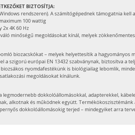
TKEZŐKET BIZTOSÍTJA:
Windows rendszeren). A számítógépednek támogatnia kell a 
 maximum 100 wattig
y 2x 4K 60 Hz
kiváló minőségű megoldásokat kínál, melyek zökkenőmentese
ebomló biozacskókat – melyek helyettesítik a hagyományos 
 a szigorú európai EN 13432 szabványnak, biztosítva a tel
biozsákos nyomdafestékünk is biológiailag lebomlik, minde
satlakozási megoldásokat kínálunk.
t a legmodernebb dokkolóállomásokkal, adapterekkel, kábele
koznak, alkotnak és működnek együtt. Termékökoszisztémán
épernyős dokkolóállomásokig terjed – mindegyiket arra ter