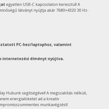
gat
egyetlen USB-C kapcsolaton keresztül! A
minőségű látványt nyújtja akár 7680×4320 30 Hz-
oztatott PC-hez/laptophoz, valamint
 internetezési élményt nyújtva.
play Hubunk segítségével! A megszakítás nélküli,
anem energialöketet ad a kreatív
 a kompromisszummentes munkavégzést!