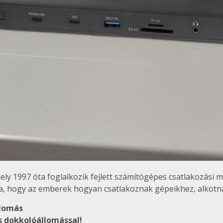
ely 1997 óta foglalkozik fejlett számítógépes csatlakozási 
ja, hogy az emberek hogyan csatlakoznak gépeikhez, alkot
llomás
es dokkolóállomással!