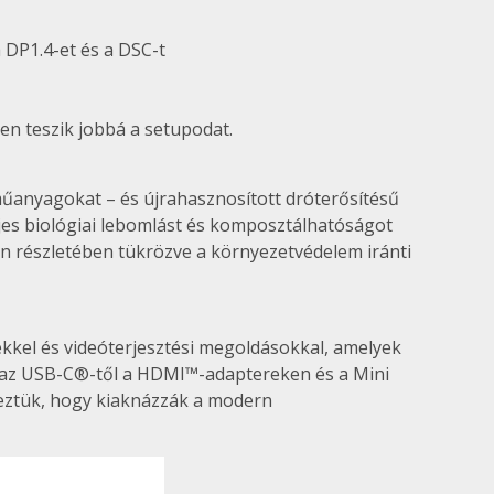
DP1.4-et és a DSC-t
n teszik jobbá a setupodat.
műanyagokat – és újrahasznosított dróterősítésű
jes biológiai lebomlást és komposztálhatóságot
n részletében tükrözve a környezetvédelem iránti
kkel és videóterjesztési megoldásokkal, amelyek
k az USB-C®-től a HDMI™-adaptereken és a Mini
veztük, hogy kiaknázzák a modern