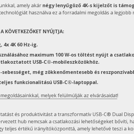
unkkal, amely akár
négy lenyűgöző 4K-s kijelzőt is támo
technológiát használva ez a forradalmi megoldás a legjobb 
A KÖVETKEZŐKET NYÚJTJA:
 4x 4K 60 Hz-ig.
használásához maximum 100 W-os töltést nyújt a csatlak
atlakoztatott USB-C®-mobileszközökhöz.
et-sebességet, még zökkenőmentesebb és reszponzívabb
teljes funkcionalitású USB-C®-laptoppal.
megoldásainkkal, melyek felülmúlják az elvárásaidat
!
oztatást és produktivitást a transzformatív USB-C® Dual Dis
vezett hub nemcsak a csatlakozási lehetőségeket bővíti, h
egy teljes értékű irányítóközponttá, amely lehetővé teszi