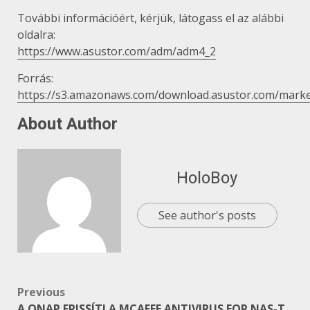
További információért, kérjük, látogass el az alábbi
oldalra:
https://www.asustor.com/adm/adm4_2
Forrás:
https://s3.amazonaws.com/download.asustor.com/mark
About Author
HoloBoy
See author's posts
Post
Previous
A QNAP FRISSÍTI A MCAFEE ANTIVIRUS FOR NAS-T,