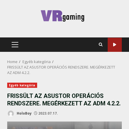
Skip
to
content
PRIMARY
MENU
Home
Egyéb kategória
FRISSÜLT AZ ASUSTOR OPERÁCIÓS RENDSZERE. MEGÉRKEZETT
AZ ADM 4.2.2.
Egyéb kategória
FRISSÜLT AZ ASUSTOR OPERÁCIÓS
RENDSZERE. MEGÉRKEZETT AZ ADM 4.2.2.
HoloBoy
2023.07.17.