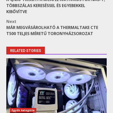
navigation
TÖBBSZÁLAS KERESÉSSEL ÉS EGYEBEKKEL
KIBŐVÍTVE
Next
MÁR MEGVÁSÁROLHATÓ A THERMALTAKE CTE
T500 TELJES MÉRETŰ TORONYHÁZSOROZAT
RELATED STORIES
Egyéb kategória