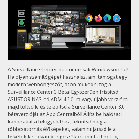
A Surveillance Center már nem csak Windowson fut!
Ha olyan számítógépet használsz, ami támogat egy
modern webböngészőt, azon működni fog a
Surveillance Center 3 Béta! Egyszerűen frissítsd
ASUSTOR NAS-od ADM 4.3.0-ra vagy újabb verzióra,
majd töltsd le és telepítsd a Surveillance Center 3.0
bétaverzióját az App Centralból! Állíts be hálózati
kamerákat a felügyelethez, tekintsd meg a
többcsatornás élőképeket, valamint játszd le a
felvételeket olyan böngészőkön, mint a Firefox,