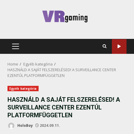
Skip
to
content
PRIMARY
MENU
Home
Egyéb kategória
HASZNÁLD A SAJÁT FELSZERELÉSED! A SURVEILLANCE CENTER
EZENTÚL PLATFORMFÜGGETLEN
Egyéb kategória
HASZNÁLD A SAJÁT FELSZERELÉSED! A
SURVEILLANCE CENTER EZENTÚL
PLATFORMFÜGGETLEN
HoloBoy
2024.09.11.