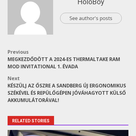
HoloBoy
See author's posts
Post
Previous
MEGKEZDŐDÖTT A 2024-ES THERMALTAKE RAM
navigation
MOD INVITATIONAL 1. ÉVADA
Next
KÉSZÜLJ AZ ŐSZRE A SANDBERG ÚJ ERGONOMIKUS
SZÉKÉVEL ÉS REPÜLŐGÉPEN JÓVÁHAGYOTT KÜLSŐ
AKKUMULÁTORÁVAL!
RELATED STORIES