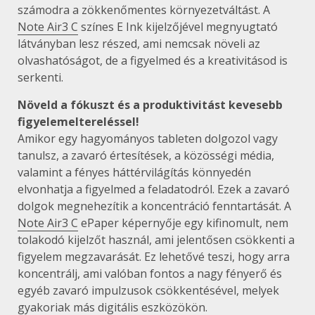
számodra a zökkenőmentes környezetváltást. A
Note Air3 C
színes E Ink kijelzőjével megnyugtató
látványban lesz részed, ami nemcsak növeli az
olvashatóságot, de a figyelmed és a kreativitásod is
serkenti.
Növeld a fókuszt és a produktivitást kevesebb
figyelemeltereléssel!
Amikor egy hagyományos tableten dolgozol vagy
tanulsz, a zavaró értesítések, a közösségi média,
valamint a fényes háttérvilágítás könnyedén
elvonhatja a figyelmed a feladatodról. Ezek a zavaró
dolgok megnehezítik a koncentráció fenntartását. A
Note Air3 C
ePaper képernyője egy kifinomult, nem
tolakodó kijelzőt használ, ami jelentősen csökkenti a
figyelem megzavarását. Ez lehetővé teszi, hogy arra
koncentrálj, ami valóban fontos a nagy fényerő és
egyéb zavaró impulzusok csökkentésével, melyek
gyakoriak más digitális eszközökön.