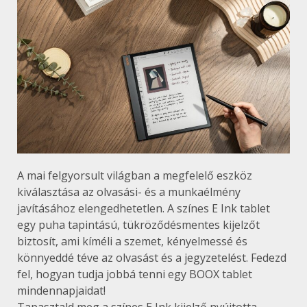
A mai felgyorsult világban a megfelelő eszköz
kiválasztása az olvasási- és a munkaélmény
javításához elengedhetetlen. A színes E Ink tablet
egy puha tapintású, tükröződésmentes kijelzőt
biztosít, ami kíméli a szemet, kényelmessé és
könnyeddé téve az olvasást és a jegyzetelést. Fedezd
fel, hogyan tudja jobbá tenni egy BOOX tablet
mindennapjaidat!
Tapasztald meg a színes E Ink kijelző nyújtotta