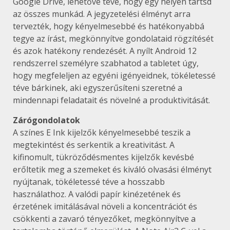
Google Drive, lehetővé téve, hogy egy helyen tartsd
az összes munkád. A jegyzetelési élményt arra
tervezték, hogy kényelmesebbé és hatékonyabbá
tegye az írást, megkönnyítve gondolataid rögzítését
és azok hatékony rendezését. A nyílt Android 12
rendszerrel személyre szabhatod a tabletet úgy,
hogy megfeleljen az egyéni igényeidnek, tökéletessé
téve bárkinek, aki egyszerűsíteni szeretné a
mindennapi feladatait és növelné a produktivitását.
Zárógondolatok
A színes E Ink kijelzők kényelmesebbé teszik a
megtekintést és serkentik a kreativitást. A
kifinomult, tükröződésmentes kijelzők kevésbé
erőltetik meg a szemeket és kiváló olvasási élményt
nyújtanak, tökéletessé téve a hosszabb
használathoz. A valódi papír kinézetének és
érzetének imitálásával növeli a koncentrációt és
csökkenti a zavaró tényezőket, megkönnyítve a