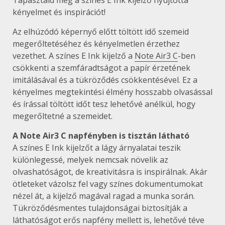
kényelmet és inspirációt!
Az elhúzódó képernyő előtt töltött idő szemeid
megerőltetéséhez és kényelmetlen érzethez
vezethet. A színes E Ink kijelző a
Note Air3 C
-ben
csökkenti a szemfáradtságot a papír érzetének
imitálásával és a tükröződés csökkentésével. Ez a
kényelmes megtekintési élmény hosszabb olvasással
és írással töltött időt tesz lehetővé anélkül, hogy
megerőltetné a szemeidet.
A Note Air3 C napfényben is tisztán látható
A színes E Ink kijelzőt a lágy árnyalatai teszik
különlegessé, melyek nemcsak növelik az
olvashatóságot, de kreativitásra is inspirálnak. Akár
ötleteket vázolsz fel vagy színes dokumentumokat
nézel át, a kijelző magával ragad a munka során.
Tükröződésmentes tulajdonságai biztosítják a
láthatóságot erős napfény mellett is, lehetővé téve