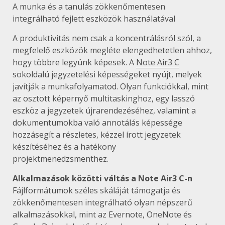
A munka és a tanulás zökkenőmentesen
integrálható fejlett eszközök használatával
A produktivitás nem csak a koncentrálásról szól, a
megfelelő eszközök megléte elengedhetetlen ahhoz,
hogy többre legyünk képesek. A
Note Air3 C
sokoldalú jegyzetelési képességeket nyújt, melyek
javítják a munkafolyamatod. Olyan funkciókkal, mint
az osztott képernyő multitaskinghoz, egy lasszó
eszköz a jegyzetek újrarendezéséhez, valamint a
dokumentumokba való annotálás képessége
hozzásegít a részletes, kézzel írott jegyzetek
készítéséhez és a hatékony
projektmenedzsmenthez.
Alkalmazások közötti váltás a Note Air3 C-n
Fájlformátumok széles skáláját támogatja és
zökkenőmentesen integrálható olyan népszerű
alkalmazásokkal, mint az Evernote, OneNote és