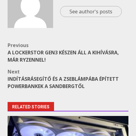
See author's posts
Post
Previous
A LOCKERSTOR GEN3 KÉSZEN ÁLL A KIHÍVÁSRA,
navigation
MÁR RYZENNEL!
Next
INDÍTÁSRÁSEGÍTŐ ÉS A ZSEBLÁMPÁBA ÉPÍTETT
POWERBANKEK A SANDBERGTŐL
RELATED STORIES