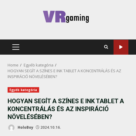
Skip
to
content
PRIMARY
MENU
Home
Egyéb kategória
HOGYAN SEGÍT A SZÍNES E INK TABLET A KONCENTRÁLÁS ÉS AZ
INSPIRÁCIÓ NÖVELÉSÉBEN?
Egyéb kategória
HOGYAN SEGÍT A SZÍNES E INK TABLET A
KONCENTRÁLÁS ÉS AZ INSPIRÁCIÓ
NÖVELÉSÉBEN?
HoloBoy
2024.10.16.