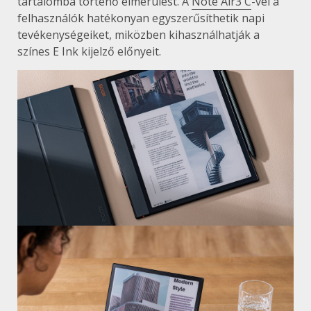
tartalomba történő elmerülést. A
Note Air3 C
-vel a
felhasználók hatékonyan egyszerűsíthetik napi
tevékenységeiket, miközben kihasználhatják a
színes E Ink kijelző előnyeit.