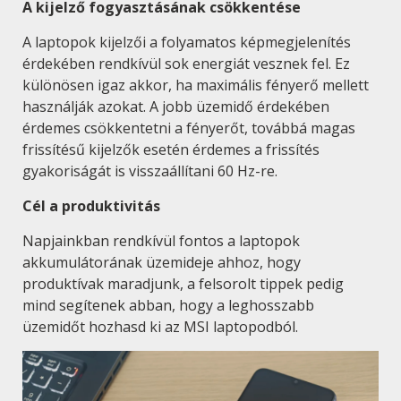
A kijelző fogyasztásának csökkentése
A laptopok kijelzői a folyamatos képmegjelenítés
érdekében rendkívül sok energiát vesznek fel. Ez
különösen igaz akkor, ha maximális fényerő mellett
használják azokat. A jobb üzemidő érdekében
érdemes csökkentetni a fényerőt, továbbá magas
frissítésű kijelzők esetén érdemes a frissítés
gyakoriságát is visszaállítani 60 Hz-re.
Cél a produktivitás
Napjainkban rendkívül fontos a laptopok
akkumulátorának üzemideje ahhoz, hogy
produktívak maradjunk, a felsorolt tippek pedig
mind segítenek abban, hogy a leghosszabb
üzemidőt hozhasd ki az MSI laptopodból.