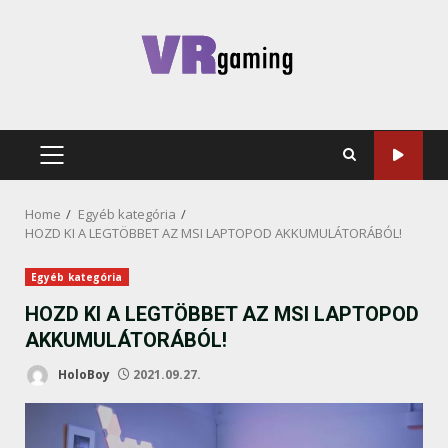
Skip
to
content
PRIMARY
MENU
Home
Egyéb kategória
HOZD KI A LEGTÖBBET AZ MSI LAPTOPOD AKKUMULÁTORÁBÓL!
Egyéb kategória
HOZD KI A LEGTÖBBET AZ MSI LAPTOPOD
AKKUMULÁTORÁBÓL!
HoloBoy
2021.09.27.