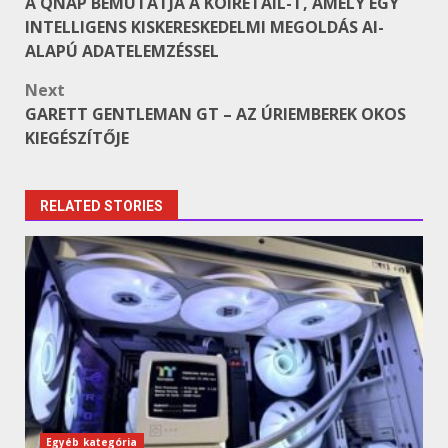
A QNAP BEMUTATJA A KOIRETAIL-T, AMELY EGY
navigation
INTELLIGENS KISKERESKEDELMI MEGOLDÁS AI-
ALAPÚ ADATELEMZÉSSEL
Next
GARETT GENTLEMAN GT – AZ ÚRIEMBEREK OKOS
KIEGÉSZÍTŐJE
RELATED STORIES
Egyéb kategória