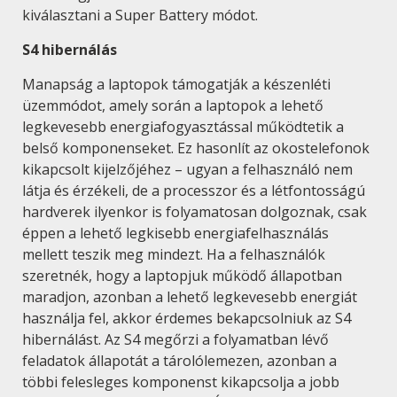
kiválasztani a Super Battery módot.
S4 hibernálás
Manapság a laptopok támogatják a készenléti
üzemmódot, amely során a laptopok a lehető
legkevesebb energiafogyasztással működtetik a
belső komponenseket. Ez hasonlít az okostelefonok
kikapcsolt kijelzőjéhez – ugyan a felhasználó nem
látja és érzékeli, de a processzor és a létfontosságú
hardverek ilyenkor is folyamatosan dolgoznak, csak
éppen a lehető legkisebb energiafelhasználás
mellett teszik meg mindezt. Ha a felhasználók
szeretnék, hogy a laptopjuk működő állapotban
maradjon, azonban a lehető legkevesebb energiát
használja fel, akkor érdemes bekapcsolniuk az S4
hibernálást. Az S4 megőrzi a folyamatban lévő
feladatok állapotát a tárolólemezen, azonban a
többi felesleges komponenst kikapcsolja a jobb