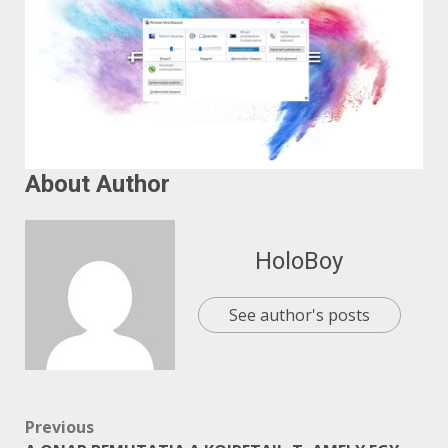
About Author
HoloBoy
See author's posts
Post
Previous