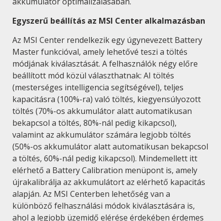
akkumulátor optimalizálásában.
Egyszerű beállítás az MSI Center alkalmazásban
Az MSI Center rendelkezik egy úgynevezett Battery
Master funkcióval, amely lehetővé teszi a töltés
módjának kiválasztását. A felhasználók négy előre
beállított mód közül választhatnak: AI töltés
(mesterséges intelligencia segítségével), teljes
kapacitásra (100%-ra) való töltés, kiegyensúlyozott
töltés (70%-os akkumulátor alatt automatikusan
bekapcsol a töltés, 80%-nál pedig kikapcsol),
valamint az akkumulátor számára legjobb töltés
(50%-os akkumulátor alatt automatikusan bekapcsol
a töltés, 60%-nál pedig kikapcsol). Mindemellett itt
elérhető a Battery Calibration menüpont is, amely
újrakalibrálja az akkumulátort az elérhető kapacitás
alapján. Az MSI Centerben lehetőség van a
különböző felhasználási módok kiválasztására is,
ahol a legjobb üzemidő elérése érdekében érdemes