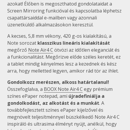
azokat! Élőben is megoszthatod gondolataidat a
Screen Mirroring funkcióval és kapcsolatba léphetsz
csapattársaiddal e-mailben vagy azonnali
üzenetküldő alkalmazásokon keresztül.
A kecses, 5,8 mm vékony, 420 g-os kialakítású, a
Note sorozat
klasszikus lineáris kialakítását
megőrző
Note Air4 C
ötvözi az időtlen eleganciát és
a funkcionalitást. Megőrizve előde széles keretét, ez
a tablet mindig kényelmes lesz a kezednek és kész
arra, hogy melletted legyen, amikor rád tör az ihlet.
Gondolkozz merészen, alkoss határtalanul!
Összefoglalva, a
BOOX Note Air4 C
egy prémium
színes ePaper notepad, ami
újradefiniálja a
gondolkodást, az alkotást és a munkát
. A
továbbfejlesztett színes ePaper kijelzővel és
megnövelt teljesítménnyel büszkélkedő Note Air4 C
inspiráló és ultrasima élményt nyújt, anélkül, hogy