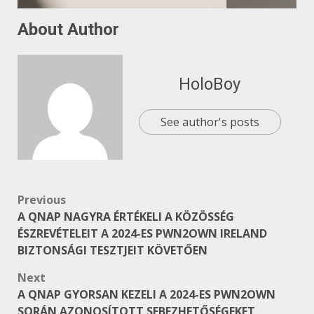
About Author
HoloBoy
See author's posts
Post
Previous
A QNAP NAGYRA ÉRTÉKELI A KÖZÖSSÉG
navigation
ÉSZREVÉTELEIT A 2024-ES PWN2OWN IRELAND
BIZTONSÁGI TESZTJEIT KÖVETŐEN
Next
A QNAP GYORSAN KEZELI A 2024-ES PWN2OWN
SORÁN AZONOSÍTOTT SEBEZHETŐSÉGEKET