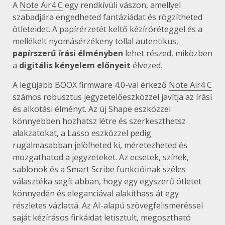
A
Note Air4 C
egy rendkívüli vászon, amellyel
szabadjára engedheted fantáziádat és rögzítheted
ötleteidet. A papírérzetét keltő kézíróréteggel és a
mellékelt nyomásérzékeny tollal autentikus,
papírszerű írási élményben
lehet részed, miközben
a
digitális kényelem előnyeit
élvezed.
A legújabb BOOX firmware 4.0-val érkező
Note Air4 C
számos robusztus jegyzetelőeszközzel javítja az írási
és alkotási élményt. Az új Shape eszközzel
könnyebben hozhatsz létre és szerkeszthetsz
alakzatokat, a Lasso eszközzel pedig
rugalmasabban jelölheted ki, méretezheted és
mozgathatod a jegyzeteket. Az ecsetek, színek,
sablonok és a Smart Scribe funkcióinak széles
választéka segít abban, hogy egy egyszerű ötletet
könnyedén és eleganciával alakíthass át egy
részletes vázlattá. Az AI-alapú szövegfelismeréssel
saját kézírásos firkáidat letisztult, megosztható