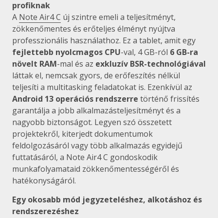
profiknak
A
Note Air4 C
új szintre emeli a teljesítményt,
zökkenőmentes és erőteljes élményt nyújtva
professzionális használathoz. Ez a tablet, amit egy
fejlettebb nyolcmagos CPU
-val, 4 GB-ról
6 GB-ra
növelt RAM
-mal és az
exkluzív BSR-technológiával
láttak el, nemcsak gyors, de erőfeszítés nélkül
teljesíti a multitasking feladatokat is. Ezenkívül az
Android 13 operációs rendszerre
történő frissítés
garantálja a jobb alkalmazásteljesítményt és a
nagyobb biztonságot. Legyen szó összetett
projektekről, kiterjedt dokumentumok
feldolgozásáról vagy több alkalmazás egyidejű
futtatásáról, a Note Air4 C gondoskodik
munkafolyamataid zökkenőmentességéről és
hatékonyságáról.
Egy okosabb mód jegyzeteléshez, alkotáshoz és
rendszerezéshez