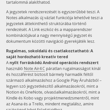
tartalommá alakíthatod.
A jegyzetek rendszerezését is egyszerűbbé teszi. A
Notes alkalmazás új vázlat funkciója lehetővé teszi a
jegyzetek áttekinthető struktúrába történő
rendezését. A Link eszköz és a mapparendszer
kombinációjával a nagy mennyiségű jegyzet és
dokumentum közötti navigáció gyerekjáték lesz.
Rugalmas, sokoldalú és csatlakoztatható: A
saját hordozható kreatív tered
A
nyílt forráskódú Android operációs rendszert
használó
Note Air4 C
páratlan rugalmasságot kínál
és hozzáférést biztosít bármely harmadik féltől
származó alkalmazáshoz a Google Play Áruházból –
legyen szó jegyzetkészítő alkalmazásokról, mint a
Notion és OneNote, olvasóalkalmazásokról, mint a
Kindle és Kobo vagy projektmenedzsmentről, mint
az Asana és a Trello, mindent megtalálsz, amire
szükséged lehet feladataidhoz.