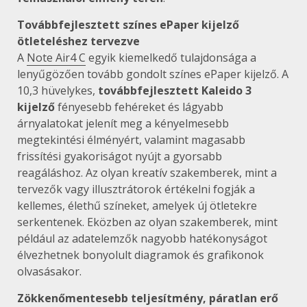
Továbbfejlesztett színes ePaper kijelző
ötleteléshez tervezve
A
Note Air4 C
egyik kiemelkedő tulajdonsága a
lenyűgözően tovább gondolt színes ePaper kijelző. A
10,3 hüvelykes,
továbbfejlesztett Kaleido 3
kijelző
fényesebb fehéreket és lágyabb
árnyalatokat jelenít meg a kényelmesebb
megtekintési élményért, valamint magasabb
frissítési gyakoriságot nyújt a gyorsabb
reagáláshoz. Az olyan kreatív szakemberek, mint a
tervezők vagy illusztrátorok értékelni fogják a
kellemes, élethű színeket, amelyek új ötletekre
serkentenek. Eközben az olyan szakemberek, mint
például az adatelemzők nagyobb hatékonyságot
élvezhetnek bonyolult diagramok és grafikonok
olvasásakor.
Zökkenőmentesebb teljesítmény, páratlan erő