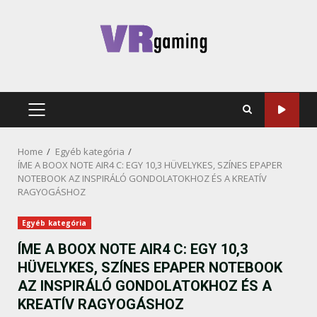
Skip
to
content
PRIMARY
MENU
Home
Egyéb kategória
ÍME A BOOX NOTE AIR4 C: EGY 10,3 HÜVELYKES, SZÍNES EPAPER
NOTEBOOK AZ INSPIRÁLÓ GONDOLATOKHOZ ÉS A KREATÍV
RAGYOGÁSHOZ
Egyéb kategória
ÍME A BOOX NOTE AIR4 C: EGY 10,3
HÜVELYKES, SZÍNES EPAPER NOTEBOOK
AZ INSPIRÁLÓ GONDOLATOKHOZ ÉS A
KREATÍV RAGYOGÁSHOZ