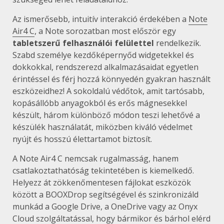
Az ismerősebb, intuitív interakció érdekében a
Note
Air4 C
, a Note sorozatban most először egy
tabletszerű felhasználói felülettel
rendelkezik.
Szabd személye kezdőképernyőd widgetekkel és
dokkokkal, rendszerezd alkalmazásaidat egyetlen
érintéssel és férj hozzá könnyedén gyakran használt
eszközeidhez! A sokoldalú védőtok, amit tartósabb,
kopásállóbb anyagokból és erős mágnesekkel
készült, három különböző módon teszi lehetővé a
készülék használatát, miközben kiváló védelmet
nyújt és hosszú élettartamot biztosít.
A Note Air4 C nemcsak rugalmasság, hanem
csatlakoztathatóság tekintetében is kiemelkedő.
Helyezz át zökkenőmentesen fájlokat eszközök
között a BOOXDrop segítségével és szinkronizáld
munkád a Google Drive, a OneDrive vagy az Onyx
Cloud szolgáltatással, hogy bármikor és bárhol elérd