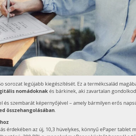
o sorozat legújabb kiegészítését. Ez a termékcsalád magában f
gitális nomádoknak
és bárkinek, aki zavartalan gondolkod
 és szembarát képernyőjével – amely bármilyen erős napsütés
ed összehangolásában
.
shoz
ás érdekében az új, 10,3 hüvelykes, könnyű ePaper tablet m