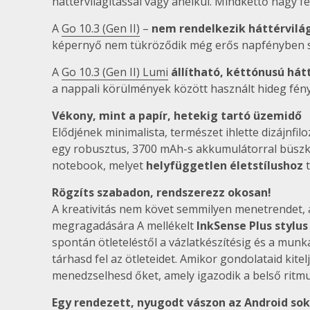
háttérvilágítással vagy anélkül. Mindkettő nagy f
A
Go 10.3 (Gen II)
–
nem rendelkezik háttérvilág
képernyő nem tükröződik még erős napfényben se
A
Go 10.3 (Gen II) Lumi
állítható, kéttónusú hát
a nappali körülmények között használt hideg fényr
Vékony, mint a papír, hetekig tartó üzemidő
Elődjének minimalista, természet ihlette dizájnfil
egy robusztus, 3700 mAh-s akkumulátorral büszkél
notebook, melyet
helyfüggetlen életstílushoz
t
Rögzíts szabadon, rendszerezz okosan!
A kreativitás nem követ semmilyen menetrendet, a
megragadására A mellékelt
InkSense Plus stylus
spontán ötleteléstől a vázlatkészítésig és a munk
tárhasd fel az ötleteidet. Amikor gondolataid kit
menedzselhesd őket, amely igazodik a belső ritm
Egy rendezett, nyugodt vászon az Android so