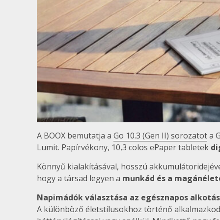
A BOOX bemutatja a
Go 10.3 (Gen II) sorozatot
a G
Lumit. Papírvékony, 10,3 colos ePaper tabletek
di
Könnyű kialakításával, hosszú akkumulátoridejével
hogy a társad legyen a
munkád és a magánélet
Napimádók választása az egésznapos alkotá
A különböző életstílusokhoz történő alkalmazkod