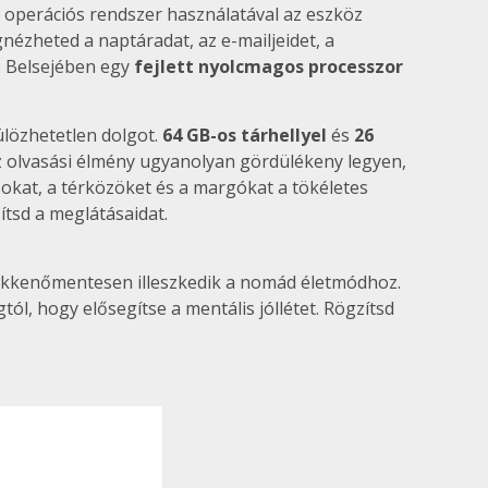
operációs rendszer használatával az eszköz
ézheted a naptáradat, az e-mailjeidet, a
. Belsejében egy
fejlett nyolcmagos processzor
ülözhetetlen dolgot.
64 GB-os tárhellyel
és
26
olvasási élmény ugyanolyan gördülékeny legyen,
sokat, a térközöket és a margókat a tökéletes
tsd a meglátásaidat.
t zökkenőmentesen illeszkedik a nomád életmódhoz.
l, hogy elősegítse a mentális jóllétet. Rögzítsd