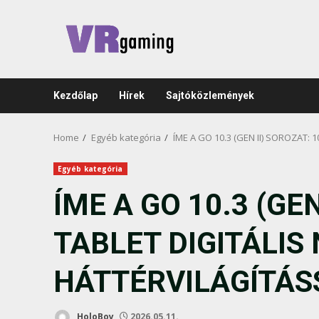
Skip
to
content
Kezdőlap
Hírek
Sajtóközlemények
Home
Egyéb kategória
ÍME A GO 10.3 (GEN II) SOROZA
Egyéb kategória
ÍME A GO 10.3 (GE
TABLET DIGITÁLI
HÁTTÉRVILÁGÍTÁS
HoloBoy
2026.05.11.