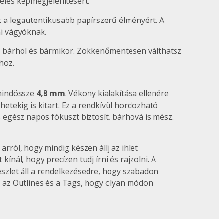
űéles képmegjelenítésért.
ít a legautentikusabb papírszerű élményért. A
i vágyóknak.
a bárhol és bármikor. Zökkenőmentesen válthatsz
hoz.
, mindössze
4,8 mm
. Vékony kialakítása ellenére
etekig is kitart. Ez a rendkívül hordozható
egész napos fókuszt biztosít, bárhová is mész.
ról, hogy mindig készen állj az ihlet
nál, hogy precízen tudj írni és rajzolni. A
készlet áll a rendelkezésedre, hogy szabadon
t, az Outlines és a Tags, hogy olyan módon