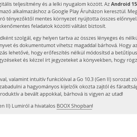
itális teljesítmény és a lelki nyugalom között. Az
Android 15
rmazó alkalmazáshoz a Google Play Áruházon keresztül. Megn
aró tényezőktől mentes környezet nyújtotta összes előnnyel
kenőmentes feladatok közötti váltást biztosít.
adként szolgál, egy helyen tartva az összes lényeges és nélk
nyvet és dokumentumot vihetsz magaddal bárhová. Hogy az 
zás lehetővé, hogy erőfeszítés nélkül módosítsd a betűtípu
zéseket és kézzel írt jegyzeteket a könyvekben, hogy rögzí
al, valamint intuitív funkcióival a Go 10.3 (Gen II) soroza
abadulni a hagyományos kijelzők okozta zajtól és fáradtságtó
roduktív a bevált appokkal, bárhová is vigyen az utad!
en II) Lumiról a hivatalos
BOOX Shopban
!