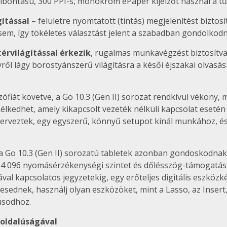
elbontású, 300 PPI-s, monokróm ePaper kijelzőt használ a t
ítással
– felületre nyomtatott (tintás) megjelenítést biztos
m, így tökéletes választást jelent a szabadban gondolkodn
térvilágítással érkezik
, rugalmas munkavégzést biztosítv
ől lágy borostyánszerű világításra a késői éjszakai olvasás
ozófiát követve, a Go 10.3 (Gen II) sorozat rendkívül vékony
kedhet, amely kikapcsolt vezeték nélküli kapcsolat esetén h
erveztek, egy egyszerű, könnyű setupot kínál munkához, és 
 Go 10.3 (Gen II) sorozatú tabletek azonban gondoskodnak ar
4 096 nyomásérzékenységi szintet és dőlésszög-támogatást kí
ával kapcsolatos jegyzetekig, egy erőteljes digitális eszköz
eljesednek, használj olyan eszközöket, mint a Lasso, az Inser
usodhoz.
koldalúságával