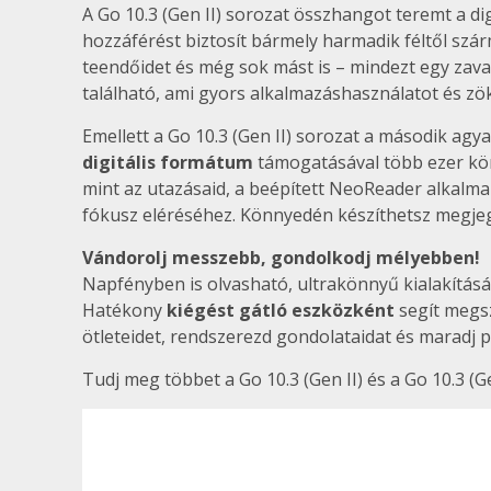
A Go 10.3 (Gen II) sorozat összhangot teremt a dig
hozzáférést biztosít bármely harmadik féltől szá
teendőidet és még sok mást is – mindezt egy zav
található, ami gyors alkalmazáshasználatot és zök
Emellett a Go 10.3 (Gen II) sorozat a második agy
digitális formátum
támogatásával több ezer kö
mint az utazásaid, a beépített NeoReader alkalma
fókusz eléréséhez. Könnyedén készíthetsz megjegy
Vándorolj messzebb, gondolkodj mélyebben!
Napfényben is olvasható, ultrakönnyű kialakításáv
Hatékony
kiégést gátló eszközként
segít megsz
ötleteidet, rendszerezd gondolataidat és maradj p
Tudj meg többet a Go 10.3 (Gen II) és a Go 10.3 (G