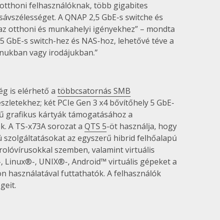
 otthoni felhasználóknak, több gigabites
 sávszélességet. A QNAP 2,5 GbE-s switche és
 az otthoni és munkahelyi igényekhez” – mondta
 GbE-s switch-hez és NAS-hoz, lehetővé téve a
onukban vagy irodájukban.”
ég is elérhető a
többcsatornás SMB
zletekhez; két PCIe Gen 3 x4 bővítőhely 5 GbE-
tű grafikus kártyák támogatásához a
ek. A TS-x73A sorozat a
QTS 5
-öt használja, hogy
 szolgáltatásokat az egyszerű hibrid felhőalapú
rolóvírusokkal szemben, valamint virtuális
 Linux®-, UNIX®-, Android™ virtuális gépeket a
on használatával futtathatók. A felhasználók
geit.