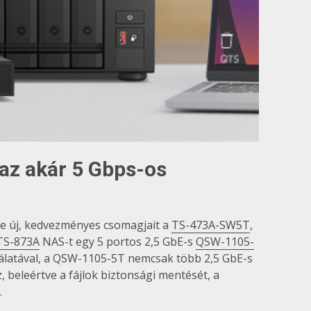
az akár 5 Gbps-os
tte új, kedvezményes csomagjait a
TS-473A-SW5T
,
TS-873A
NAS-t egy 5 portos 2,5 GbE-s
QSW-1105-
nálatával, a QSW-1105-5T nemcsak több 2,5 GbE-s
 beleértve a fájlok biztonsági mentését, a
.