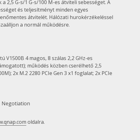
 2,5 G-s/1 G-s/100 M-es átviteli sebességet. A
bességet és teljesítményt minden egyes
kenőmentes átvitelét. Hálózati hurokérzékeléssel
sszaálljon a normál működésre.
ú V1500B 4 magos, 8 szálas 2,2 GHz-es
ámogatott); működés közben cserélhető 2,5
M); 2x M.2 2280 PCIe Gen 3 x1 foglalat; 2x PCIe
o Negotiation
w.qnap.com
oldalra.