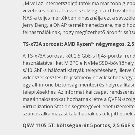
„Mivel az internetszolgáltatók ma már több gigab
vezetékes hálózatra van szükség, ezért frissíten
NAS-a teljes mértékben kihasználja ezt a sávszé
Jerry Deng, a QNAP termékmenedzsere, majd hozz
felhasználóknak, hogy megfizethető áron frissít
TS-x73A sorozat: AMD Ryzen™ négymagos, 2,5
A TS-x73A sorozat két 2,5 GbE-s RJ45-porttal ren
használatával; két M.2PCIe NVMe SSD-bővítőhely 
s/10 GbE-s hálózati kártyák telepítéséhez, illet
videószerkesztési teljesítmény növeléséhez vagy 
egy all-in-one
biztonsági mentési és helyreállítás
telepítésekhez. Az informatikai csapat rendszere
magánhálózatokat hozhatnak létre a QVPN-szolgál
Virtualization Station segítségével lehet üzemelt
számos alkalmazást találhatnak és telepíthetnek 
QSW-1105-5T: költségbarát 5 portos, 2,5 GbE-s