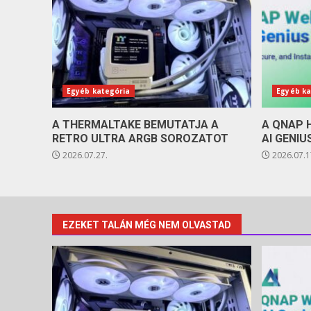
Egyéb kategória
Egyéb ka
A THERMALTAKE BEMUTATJA A
A QNAP 
RETRO ULTRA ARGB SOROZATOT
AI GENIU
2026.07.27.
2026.07.1
EZEKET TALÁN MÉG NEM OLVASTAD