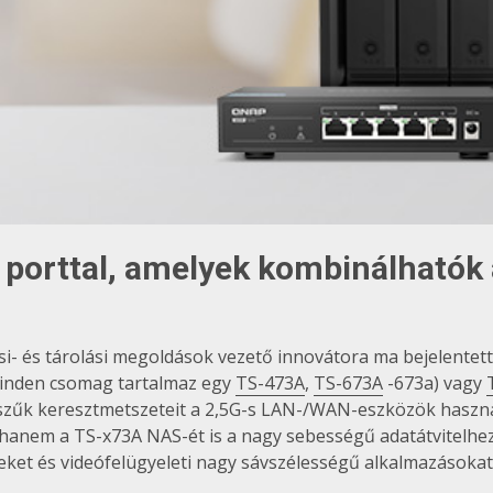
porttal, amelyek kombinálhatók 
ési- és tárolási megoldások vezető innovátora ma bejelente
inden csomag tartalmaz egy
TS-473A
,
TS-673A
-673a) vagy
at szűk keresztmetszeteit a 2,5G-s LAN-/WAN-eszközök hasz
 hanem a TS-x73A NAS-ét is a nagy sebességű adatátvitelhez,
reket és videófelügyeleti nagy sávszélességű alkalmazásokat