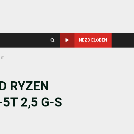
NÉZD ÉLŐBEN
HE
D RYZEN
5T 2,5 G-S