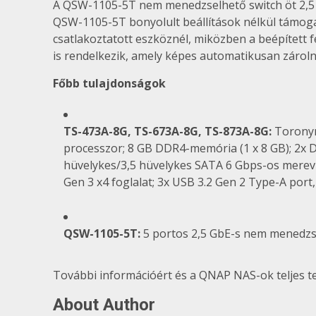
A QSW-1105-5T nem menedzselhető switch öt 2,5 G
QSW-1105-5T bonyolult beállítások nélkül támogatj
csatlakoztatott eszköznél, miközben a beépített 
is rendelkezik, amely képes automatikusan zároln
Főbb tulajdonságok
TS-473A-8G
,
TS-673A-8G
,
TS-873A-8G
:
Toronym
processzor; 8 GB DDR4-memória (1 x 8 GB); 2x
hüvelykes/3,5 hüvelykes SATA 6 Gbps-os merevle
Gen 3 x4 foglalat; 3x USB 3.2 Gen 2 Type-A port
QSW-1105-5T
:
5 portos 2,5 GbE-s nem menedzsel
További információért és a QNAP NAS-ok teljes t
About Author