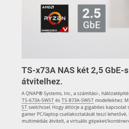
TS-x73A NAS két 2,5 GbE-s 
átvitelhez.
A QNAP® Systems, Inc., a számítási-, hálózatépít
TS-673A-SW5T
és
TS-873A-SW5T
modellekhez. M
5T
switchcsel. Hogy áttörje a gigabites kapcsol
gamer PC/laptop csatlakoztatását teszi lehetővé,
multimédiás átvitelt, a virtuális gépeket/konténe