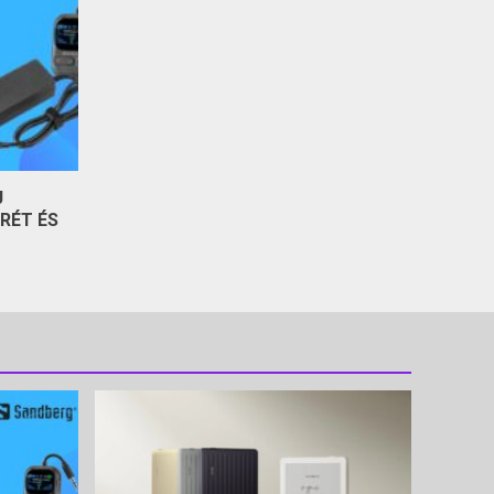
J
RÉT ÉS