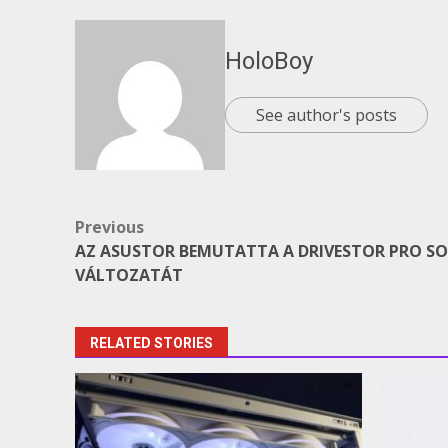
HoloBoy
See author's posts
Post
Previous
AZ ASUSTOR BEMUTATTA A DRIVESTOR PRO S
navigation
VÁLTOZATÁT
RELATED STORIES