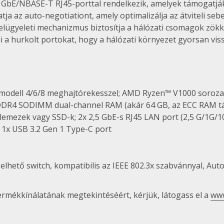
bE/NBASE-T RJ45-porttal rendelkezik, amelyek támogatják a
a az auto-negotiationt, amely optimalizálja az átviteli se
felügyeleti mechanizmus biztosítja a hálózati csomagok zök
i a hurkolt portokat, hogy a hálózati környezet gyorsan vi
odell 4/6/8 meghajtórekesszel; AMD Ryzen™ V1000 sorozat
 DDR4 SODIMM dual-channel RAM (akár 64 GB, az ECC RAM t
mezek vagy SSD-k; 2x 2,5 GbE-s RJ45 LAN port (2,5 G/1G/100
, 1x USB 3.2 Gen 1 Type-C port
hető switch, kompatibilis az IEEE 802.3x szabvánnyal, Aut
ermékkínálatának megtekintéséért, kérjük, látogass el a
ww