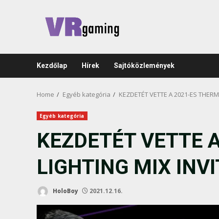
Skip
to
content
Kezdőlap
Hírek
Sajtóközlemények
Home
Egyéb kategória
KEZDETÉT VETTE A 2021-ES THER
Egyéb kategória
KEZDETÉT VETTE 
LIGHTING MIX INV
HoloBoy
2021.12.16.