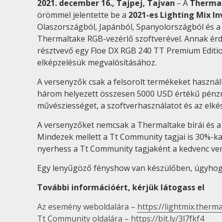
2021. december 16., Tajpej, Tajvan
–
A
Therma
örömmel jelentette be a
2021-es Lighting Mix In
Olaszországból, Japánból, Spanyolországból és 
Thermaltake RGB-vezérlő szoftverével. Annak ér
résztvevő egy Floe DX RGB 240 TT Premium Edit
elképzelésük megvalósításához.
A versenyzők csak a felsorolt termékeket használ
három helyezett összesen 5000 USD értékű pénzny
művésziességet, a szoftverhasználatot és az elkés
A versenyzőket nemcsak a Thermaltake bírái és a 
Mindezek mellett a Tt Community tagjai is 30%-ka
nyerhess a Tt Community tagjaként a kedvenc ver
Egy lenyűgöző fényshow van készülőben, úgyhogy m
További információért, kérjük látogass el
Az esemény weboldalára –
https://lightmix.therm
Tt Community oldalára –
https://bit.ly/3l7fkf4