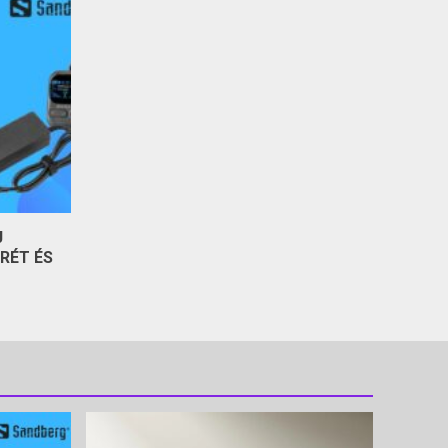
J
RÉT ÉS