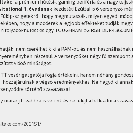
ltake
, a prémium hűtési-, gaming periféria és a nagy tel
vitational 1. évadának
kezdetét! Ezúttal is 6 versenyző mé
a Fülöp-szigetekről, hogy megmutassák, milyen egyedi mód
dekében, hogy a modderek a legjobb effekteket tudják megv
ion folyadékhűtést és egy TOUGHRAM XG RGB DDR4 3600MHz
hatják, nem cserélhetik ki a RAM-ot, és nem használhatnak 
ereményben részesül. A versenyzőket négy fő szempont szer
zített videó minőségét.
TT vezérigazgatója fogja értékelni, hanem néhány gondosan
l hozzájárulnak a végső eredményekhez. Ne hagyd ki annak 
senyződre történő szavazással!
aradj továbbra is velünk és ne felejtsd el leadni a szavaz
altake.com/2021S1/