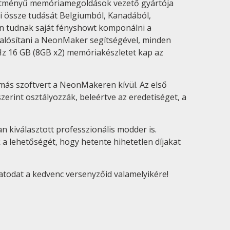
jesítményű memóriamegoldások vezető gyártója
ri össze tudását Belgiumból, Kanadából,
on tudnak saját fényshowt komponálni a
alósítani a NeonMaker segítségével, minden
 16 GB (8GB x2) memóriakészletet kap az
más szoftvert a NeonMakeren kívül. Az első
int osztályozzák, beleértve az eredetiséget, a
 kiválasztott professzionális modder is.
a lehetőségét, hogy hetente hihetetlen díjakat
atodat a kedvenc versenyzőid valamelyikére!