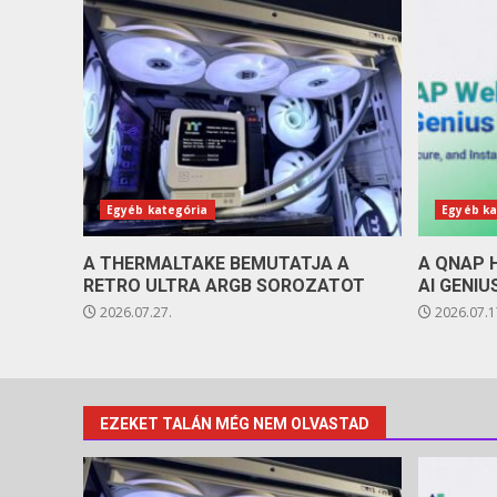
Egyéb kategória
Egyéb ka
A THERMALTAKE BEMUTATJA A
A QNAP 
RETRO ULTRA ARGB SOROZATOT
AI GENIU
2026.07.27.
2026.07.1
EZEKET TALÁN MÉG NEM OLVASTAD