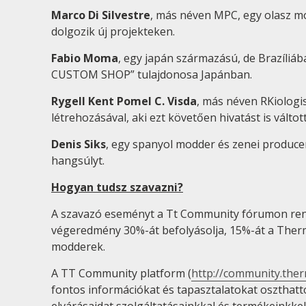
Marco Di Silvestre
, más néven MPC, egy olasz mod
dolgozik új projekteken.
Fabio Moma
, egy japán származású, de Brazíliá
CUSTOM SHOP” tulajdonosa Japánban.
Rygell Kent Pomel C. Visda
, más néven RKiologi
létrehozásával, aki ezt követően hivatást is vált
Denis Siks
, egy spanyol modder és zenei produce
hangsúlyt.
Hogyan tudsz szavazni?
A szavazó eseményt a Tt Community fórumon rend
végeredmény 30%-át befolyásolja, 15%-át a Therma
modderek.
A TT Community platform (
http://community.the
fontos információkat és tapasztalatokat oszthat