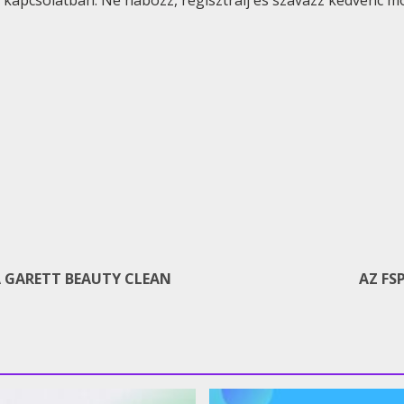
l kapcsolatban. Ne habozz, regisztrálj és szavazz kedvenc m
A GARETT BEAUTY CLEAN
AZ FS