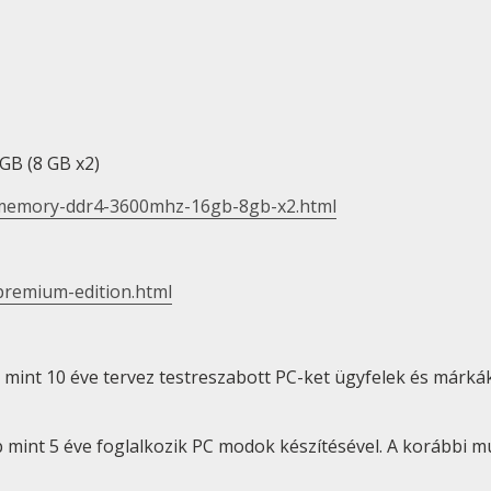
B (8 GB x2)
-memory-ddr4-3600mhz-16gb-8gb-x2.html
premium-edition.html
 mint 10 éve tervez testreszabott PC-ket ügyfelek és márká
bb mint 5 éve foglalkozik PC modok készítésével. A korább