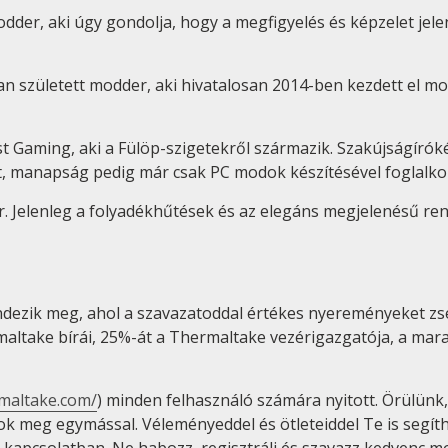
der, aki úgy gondolja, hogy a megfigyelés és képzelet jelen
ban született modder, aki hivatalosan 2014-ben kezdett el 
st Gaming, aki a Fülöp-szigetekről származik. Szakújságírók
ott, manapság pedig már csak PC modok készítésével foglalko
r. Jelenleg a folyadékhűtések és az elegáns megjelenésű re
ezik meg, ahol a szavazatoddal értékes nyereményeket zse
ltake bírái, 25%-át a Thermaltake vezérigazgatója, a marad
rmaltake.com/
) minden felhasználó számára nyitott. Örülünk
tok meg egymással. Véleményeddel és ötleteiddel Te is se