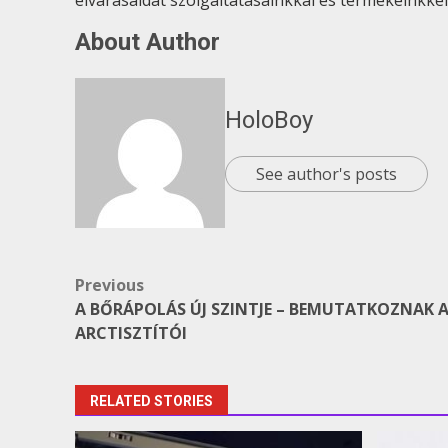
elvárásaidat szolgáltatásainkkal és termékeinkke
About Author
HoloBoy
See author's posts
Post
Previous
A BŐRÁPOLÁS ÚJ SZINTJE – BEMUTATKOZNAK 
navigation
ARCTISZTÍTÓI
RELATED STORIES