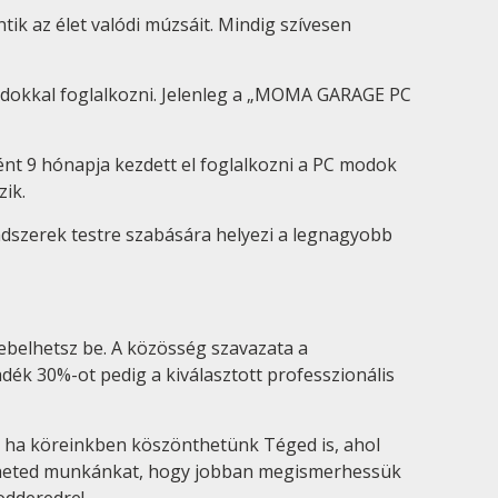
tik az élet valódi múzsáit. Mindig szívesen
modokkal foglalkozni. Jelenleg a „MOMA GARAGE PC
ént 9 hónapja kezdett el foglalkozni a PC modok
zik.
ndszerek testre szabására helyezi a legnagyobb
belhetsz be. A közösség szavazata a
ék 30%-ot pedig a kiválasztott professzionális
, ha köreinkben köszönthetünk Téged is, ahol
gítheted munkánkat, hogy jobban megismerhessük